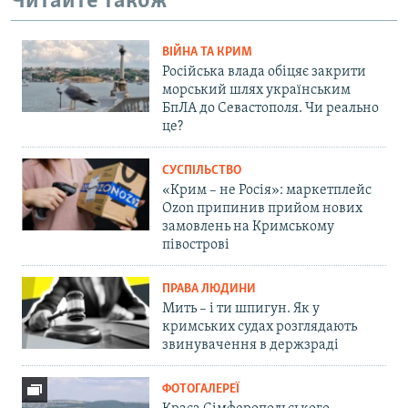
Читайте також
ВІЙНА ТА КРИМ
Російська влада обіцяє закрити
морський шлях українським
БпЛА до Севастополя. Чи реально
це?
СУСПІЛЬСТВО
«Крим – не Росія»: маркетплейс
Ozon припинив прийом нових
замовлень на Кримському
півострові
ПРАВА ЛЮДИНИ
Мить – і ти шпигун. Як у
кримських судах розглядають
звинувачення в держзраді
ФОТОГАЛЕРЕЇ