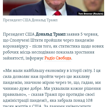
ВІДЕОУРОКИ «ELIFBE»
Русский
СВІДЧЕННЯ ОКУПАЦІЇ
Qırımtatar
Президент США Дональд Трамп
УКРАЇНСЬКА ПРОБЛЕМА КРИМУ
ДОЛУЧАЙСЯ!
ІНФОГРАФІКА
Президент США
Дональд Трамп
заявив 5 червня,
що Сполучені Штати пройшли через пандемію
коронавірусу – після того, як статистика щодо нових
Усі сайти RFE/RL
робочих місць несподівано показала зростання
зайнятості, інформує
Радіо Свобода
.
«Ми мали найбільшу економіку в історії світу. І ця
сила дозволяє нам пройти через цю жахливу
пандемію, значною мірою через те, що, гадаю, ми
чинимо дуже добре. Ми ухвалили кожне рішення
правильно», – сказав Трамп про протидію своєї
адміністрації пандемі\, яка забрала понад 108
тисяч життів у США. За даними університету