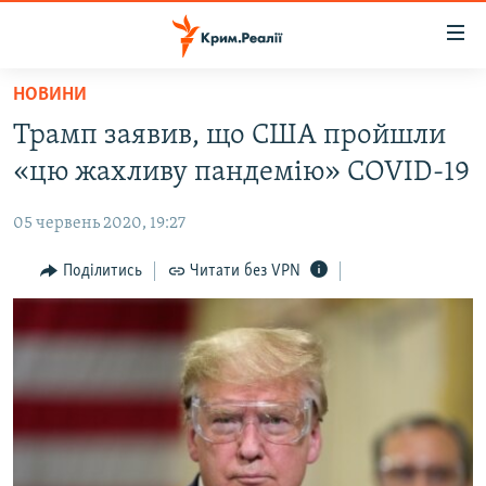
Доступність
посилання
Перейти
НОВИНИ
до
НОВИНИ
Трамп заявив, що США пройшли
основного
ВОДА.КРИМ
матеріалу
«цю жахливу пандемію» COVID-19
ВІДЕО ТА ФОТО
Перейти
до
05 червень 2020, 19:27
ПОЛІТИКА
основної
БЛОГИ
Поділитись
Читати без VPN
навігації
Перейти
ПОГЛЯД
до
ІНТЕРВ'Ю
пошуку
ВСЕ ЗА ДЕНЬ
СПЕЦПРОЕКТИ
ЯК ОБІЙТИ БЛОКУВАННЯ
ДЕПОРТАЦІЯ