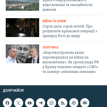
Краса Сімферопольського
водосховища та занедбаність
довкола
ВІЙНА ТА КРИМ
Сорок днів, сорок ночей. Про
результати кримської операції з
примусу Росії до миру
ПОЛІТИКА
«Короткострокова акція
перетворилася на війну на
виснаження»: Як пропаганда РФ
у Криму пояснює невдачі «СВО»
та залякує «мінними атаками»
ДОЛУЧАЙСЯ!