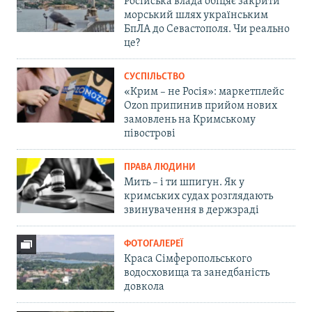
Російська влада обіцяє закрити
морський шлях українським
БпЛА до Севастополя. Чи реально
це?
СУСПІЛЬСТВО
«Крим – не Росія»: маркетплейс
Ozon припинив прийом нових
замовлень на Кримському
півострові
ПРАВА ЛЮДИНИ
Мить – і ти шпигун. Як у
кримських судах розглядають
звинувачення в держзраді
ФОТОГАЛЕРЕЇ
Краса Сімферопольського
водосховища та занедбаність
довкола