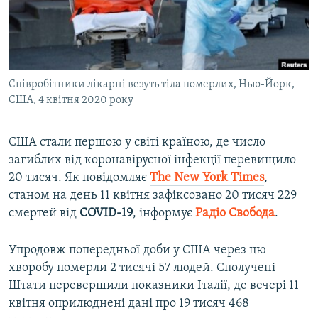
ВІДЕОУРОКИ «ELIFBE»
Русский
СВІДЧЕННЯ ОКУПАЦІЇ
Qırımtatar
УКРАЇНСЬКА ПРОБЛЕМА КРИМУ
Cпівробітники лікарні везуть тіла померлих, Нью-Йорк,
ДОЛУЧАЙСЯ!
ІНФОГРАФІКА
США, 4 квітня 2020 року
США стали першою у світі країною, де число
Усі сайти RFE/RL
загиблих від коронавірусної інфекції перевищило
20 тисяч. Як повідомляє
The New York Times
,
станом на день 11 квітня зафіксовано 20 тисяч 229
смертей від
COVID-19
, інформує
Радіо Свобода
.
Упродовж попередньої доби у США через цю
хворобу померли 2 тисячі 57 людей. Сполучені
Штати перевершили показники Італії, де вечері 11
квітня оприлюднені дані про 19 тисяч 468