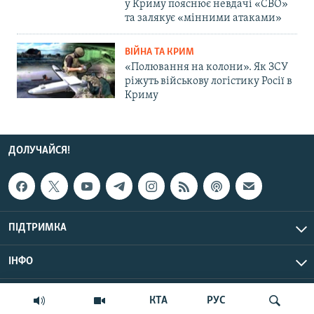
у Криму пояснює невдачі «СВО»
та залякує «мінними атаками»
ВІЙНА ТА КРИМ
«Полювання на колони». Як ЗСУ
ріжуть військову логістику Росії в
Криму
ДОЛУЧАЙСЯ!
ПІДТРИМКА
ІНФО
© Крим.Реалії, 2026 | Усі права застережено.
КТА
РУС