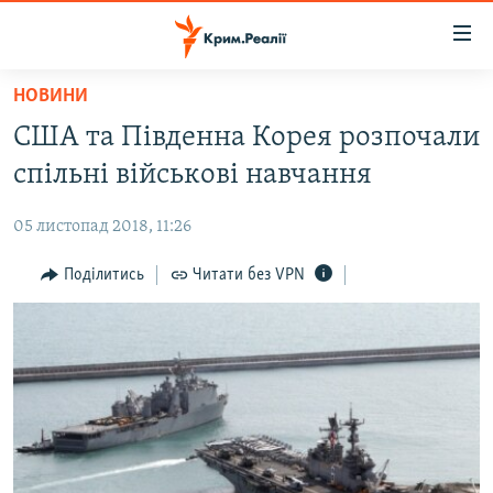
Доступність
посилання
Перейти
НОВИНИ
до
НОВИНИ
США та Південна Корея розпочали
основного
ВОДА.КРИМ
матеріалу
спільні військові навчання
ВІДЕО ТА ФОТО
Перейти
до
05 листопад 2018, 11:26
ПОЛІТИКА
основної
БЛОГИ
Поділитись
Читати без VPN
навігації
Перейти
ПОГЛЯД
до
ІНТЕРВ'Ю
пошуку
ВСЕ ЗА ДЕНЬ
СПЕЦПРОЕКТИ
ЯК ОБІЙТИ БЛОКУВАННЯ
ДЕПОРТАЦІЯ