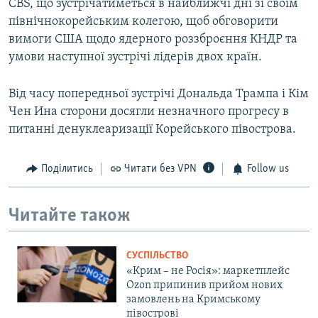
CBS, що зустрічатиметься в найближчі дні зі своїм
північнокорейським колегою, щоб обговорити
вимоги США щодо ядерного роззброєння КНДР та
умови наступної зустрічі лідерів двох країн.
Від часу попередньої зустрічі Дональда Трампа і Кім
Чен Ина сторони досягли незначного прогресу в
питанні денуклеаризації Корейського півострова.
Поділитись
Читати без VPN
Follow us
Читайте також
СУСПІЛЬСТВО
«Крим – не Росія»: маркетплейс
Ozon припинив прийом нових
замовлень на Кримському
півострові