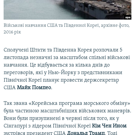
ВІДЕОУРОКИ «ELIFBE»
Русский
СВІДЧЕННЯ ОКУПАЦІЇ
Qırımtatar
Військові навчання США та Південної Кореї, архівне фото,
УКРАЇНСЬКА ПРОБЛЕМА КРИМУ
2016 рік
ДОЛУЧАЙСЯ!
ІНФОГРАФІКА
Сполучені Штати та Південна Корея розпочали 5
листопада незначні за масштабом спільні військові
навчання. Це відбувається за кілька днів до
Усі сайти RFE/RL
переговорів, які у Нью-Йорку з представниками
Північної Кореї планує провести держсекретар
США
Майк Помпео
.
Так звана «Корейська програма морського обміну»
була частиною масштабніших військових маневрів.
Вони були призупинені в червні після того, як у
Сінгапурі з лідером Північної Кореї
Кім Чен Ином
зустрівся президент США
Дональд Трамп
. Тоді