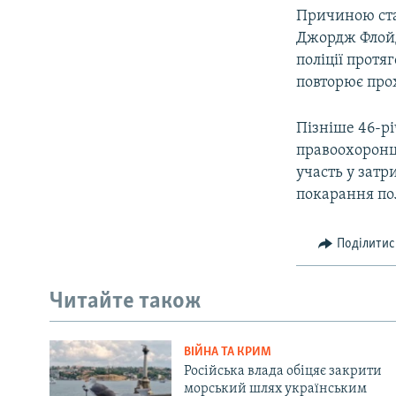
Причиною стал
Джордж Флойд,
поліції протя
повторює прох
Пізніше 46-р
правоохоронці
участь у зат
покарання пол
Поділитис
Читайте також
ВІЙНА ТА КРИМ
Російська влада обіцяє закрити
морський шлях українським