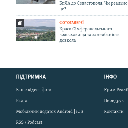
БпЛА до Севастополя. Чи реально
це?
ФОТОГАЛЕРЕЇ
Краса Сімферопольського
водосховища та занедбаність
довкола
Русский
ПІДТРИМКА
ІНФО
Qırımtatar
Ваше відео і фото
Крим.Реалії
ДОЛУЧАЙСЯ!
Радіо
Передрук
Мобільний додаток Android | iOS
Контакти
RSS / Podcast