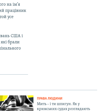
го на ім’я
лий працівник
той усе
увань США і
 які брали
мінального
ПРАВА ЛЮДИНИ
Мить – і ти шпигун. Як у
кримських судах розглядають