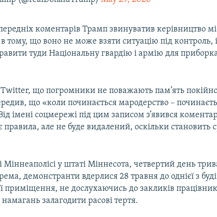
опередніх коментарів Трамп звинуватив керівництво мі
в тому, що воно не може взяти ситуацію під контроль, 
равити туди Національну гвардію і армію для приборк
у Twitter, що погромники не поважають пам’ять покій
ередив, що «коли починається мародерство – починаєт
Від імені соцмережі під цим записом з’явився комента
 правила, але не буде видалений, оскільки становить 
і Міннеаполісі у штаті Міннесота, четвертий день три
рема, демонстранти вдерлися 28 травня до однієї з будів
її приміщення, не дослухаючись до закликів працівник
і намагань залагодити расові тертя.