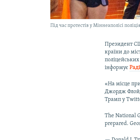
Під час протестів у Міннеаполісі поліц
Президент 
країни до міс
поліцейських
інформує
Рад
«На місце при
Джордж Флойд
Трамп у Twitt
The National G
prepared. Geor
— Donald J. 