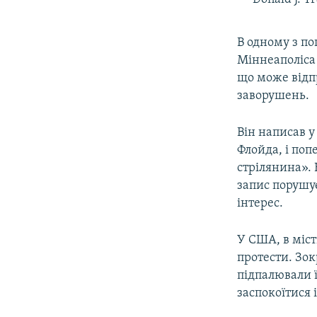
В одному з п
Міннеаполіса 
що може відп
заворушень.
Він написав 
Флойда, і поп
стрілянина». 
запис порушує
інтерес.
У США, в міст
протести. Зок
підпалювали 
заспокоїтися 