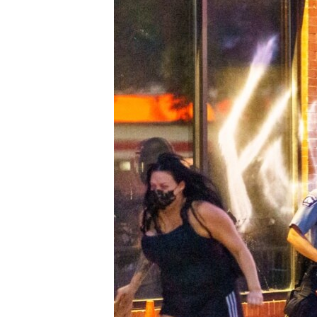
ВІДЕОУРОКИ «ELIFBE»
СВІДЧЕННЯ ОКУПАЦІЇ
УКРАЇНСЬКА ПРОБЛЕМА КРИМУ
ІНФОГРАФІКА