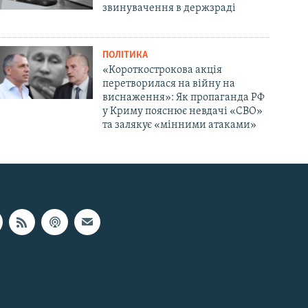
звинувачення в держзраді
ПОЛІТИКА
«Короткострокова акція
перетворилася на війну на
виснаження»: Як пропаганда РФ
у Криму пояснює невдачі «СВО»
та залякує «мінними атаками»