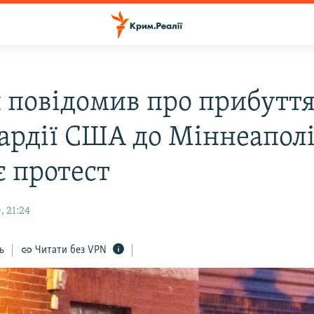
 повідомив про прибуття
ардії США до Міннеаполі
є протест
, 21:24
ь
Читати без VPN