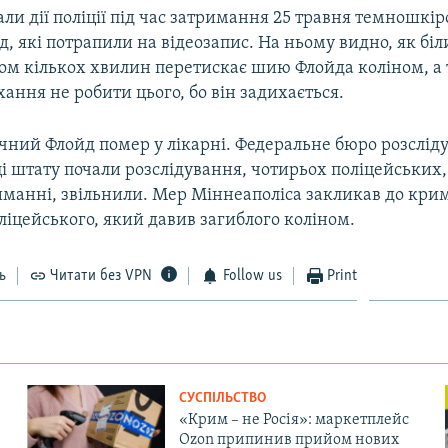
и дії поліції під час затримання 25 травня темношкіро
 які потрапили на відеозапис. На ньому видно, як бі
гом кількох хвилин перетискає шию Флойда коліном, а 
ання не робити цього, бо він задихається.
ічний Флойд помер у лікарні. Федеральне бюро розслід
 штату почали розслідування, чотирьох поліцейських,
риманні, звільнили. Мер Міннеаполіса закликав до кри
іцейського, який давив загиблого коліном.
ь
Читати без VPN
Follow us
Print
СУСПІЛЬСТВО
«Крим – не Росія»: маркетплейс
Ozon припинив прийом нових