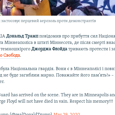
ія застосовує перцевий аерозоль проти демонстрантів
США
Дональд Трамп
повідомив про прибуття сил Націона
та Міннеаполіса в штаті Міннесота, де після смерті вна
 темношкірого
Джорджа Флойда
тривають протести і 
іо Свобода
.
була Національна гвардія. Вони є в Міннеаполісі і повні
 не буде загиблим марно. Поважайте його пам’ять!» –
er.
uard has arrived on the scene. They are in Minneapolis an
ge Floyd will not have died in vain. Respect his memory!!!
Trump (@realDonaldTrump)
May 29, 2020