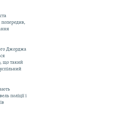
ста
і попередив,
ання
ного Джорджа
ься
р, що такий
суспільний
вають
ель поліції і
ів