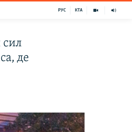
РУС
КТА
 сил
са, де