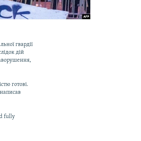
льної гвардії
слідок дій
заворушення,
стю готові.
 написав
d fully