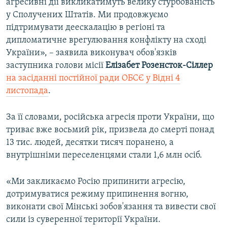
агресивні дії викликатимуть велику стурбованість
у Сполучених Штатів. Ми продовжуємо
підтримувати деескалацію в регіоні та
дипломатичне врегулювання конфлікту на сході
України», – заявила виконувач обов'язків
заступника голови місії
Елізабет Розенсток-Сіллер
на засіданні постійної ради ОБСЄ у Відні 4
листопада
.
За її словами, російська агресія проти України, що
триває вже восьмий рік, призвела до смерті понад
13 тис. людей, десятки тисяч поранено, а
внутрішніми переселенцями стали 1,6 млн осіб.
«Ми закликаємо Росію припинити агресію,
дотримуватися режиму припинення вогню,
виконати свої Мінські зобов'язання та вивести свої
сили із суверенної території України.