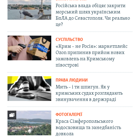
Російська влада обіцяє закрити
морський шлях українським
БпЛА до Севастополя. Чи реально
це?
СУСПІЛЬСТВО
«Крим – не Росія»: маркетплейс
Ozon припинив прийом нових
замовлень на Кримському
півострові
ПРАВА ЛЮДИНИ
Мить – і ти шпигун. Як у
кримських судах розглядають
звинувачення в держзраді
ФОТОГАЛЕРЕЇ
Краса Сімферопольського
водосховища та занедбаність
довкола