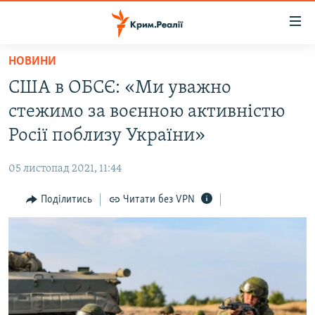
Доступність
посилання
Перейти
НОВИНИ
до
НОВИНИ
США в ОБСЄ: «Ми уважно
основного
ВОДА.КРИМ
матеріалу
стежимо за воєнною активністю
ВІДЕО ТА ФОТО
Перейти
Росії поблизу України»
до
ПОЛІТИКА
основної
05 листопад 2021, 11:44
БЛОГИ
навігації
Перейти
Поділитись
Читати без VPN
ПОГЛЯД
до
ІНТЕРВ'Ю
пошуку
ВСЕ ЗА ДЕНЬ
СПЕЦПРОЕКТИ
ЯК ОБІЙТИ БЛОКУВАННЯ
ДЕПОРТАЦІЯ