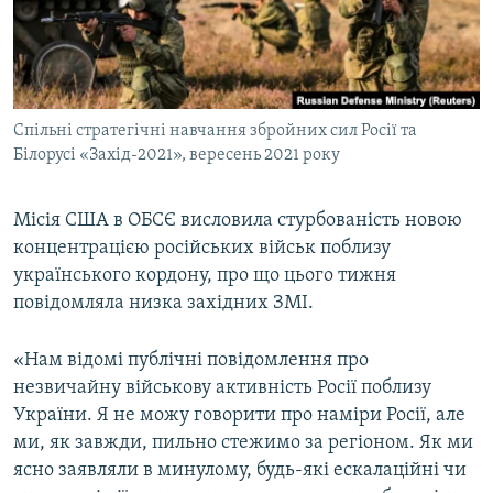
ВІДЕОУРОКИ «ELIFBE»
Русский
СВІДЧЕННЯ ОКУПАЦІЇ
Qırımtatar
УКРАЇНСЬКА ПРОБЛЕМА КРИМУ
Спільні стратегічні навчання збройних сил Росії та
ДОЛУЧАЙСЯ!
ІНФОГРАФІКА
Білорусі «Захід-2021», вересень 2021 року
Місія США в ОБСЄ висловила стурбованість новою
Усі сайти RFE/RL
концентрацією російських військ поблизу
українського кордону, про що цього тижня
повідомляла низка західних ЗМІ.
«Нам відомі публічні повідомлення про
незвичайну військову активність Росії поблизу
України. Я не можу говорити про наміри Росії, але
ми, як завжди, пильно стежимо за регіоном. Як ми
ясно заявляли в минулому, будь-які ескалаційні чи