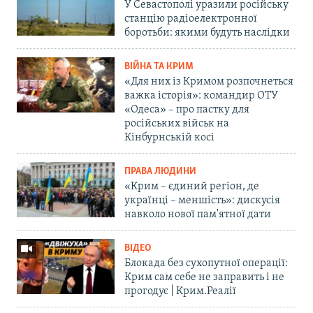
У Севастополі уразили російську
станцію радіоелектронної
боротьби: якими будуть наслідки
ВІЙНА ТА КРИМ
«Для них із Кримом розпочнеться
важка історія»: командир ОТУ
«Одеса» – про пастку для
російських військ на
Кінбурнській косі
ПРАВА ЛЮДИНИ
«Крим – єдиний регіон, де
українці – меншість»: дискусія
навколо нової пам'ятної дати
ВІДЕО
Блокада без сухопутної операції:
Крим сам себе не заправить і не
прогодує | Крим.Реалії