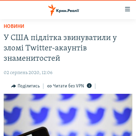
Доступність
посилання
Перейти
НОВИНИ
до
НОВИНИ
У США підлітка звинуватили у
основного
ВОДА.КРИМ
матеріалу
зломі Twitter-акаунтів
ВІДЕО ТА ФОТО
Перейти
знаменитостей
до
ПОЛІТИКА
основної
02 серпень 2020, 12:06
БЛОГИ
навігації
Перейти
Поділитись
Читати без VPN
ПОГЛЯД
до
ІНТЕРВ'Ю
пошуку
ВСЕ ЗА ДЕНЬ
СПЕЦПРОЕКТИ
ЯК ОБІЙТИ БЛОКУВАННЯ
ДЕПОРТАЦІЯ