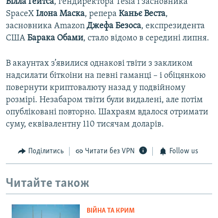
Білла Гейтса
, гендиректора Tesla і засновника
SpaceX
Ілона Маска
, репера
Каньє Веста
,
засновника Amazon
Джефа Безоса
, експрезидента
США
Барака Обами
, стало відомо в середині липня.
В акаунтах з’явилися однакові твіти з закликом
надсилати біткоіни на певні гаманці – і обіцянкою
повернути криптовалюту назад у подвійному
розмірі. Незабаром твіти були видалені, але потім
опубліковані повторно. Шахраям вдалося отримати
суму, еквівалентну 110 тисячам доларів.
Поділитись
Читати без VPN
Follow us
Читайте також
ВІЙНА ТА КРИМ