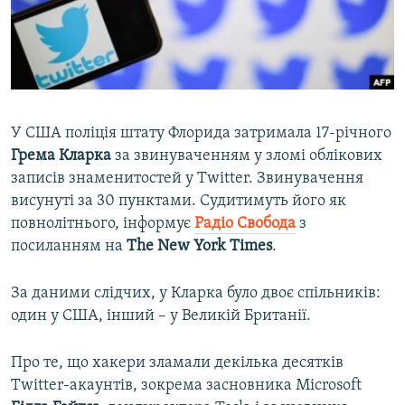
ВІДЕОУРОКИ «ELIFBE»
Русский
СВІДЧЕННЯ ОКУПАЦІЇ
Qırımtatar
УКРАЇНСЬКА ПРОБЛЕМА КРИМУ
ДОЛУЧАЙСЯ!
ІНФОГРАФІКА
У США поліція штату Флорида затримала 17-річного
Грема Кларка
за звинуваченням у зломі облікових
записів знаменитостей у Twitter. Звинувачення
Усі сайти RFE/RL
висунуті за 30 пунктами. Судитимуть його як
повнолітнього, інформує
Радіо Свобода
з
посиланням на
The New York Times​
.
За даними слідчих, у Кларка було двоє спільників:
один у США, інший – у Великій Британії.
Про те, що хакери зламали декілька десятків
Twitter-акаунтів, зокрема засновника Microsoft