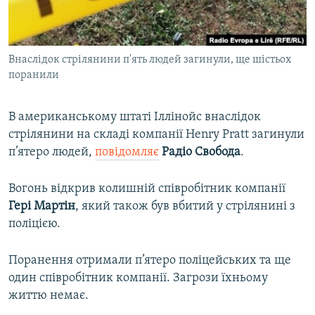
ВІДЕОУРОКИ «ELIFBE»
Русский
СВІДЧЕННЯ ОКУПАЦІЇ
Qırımtatar
Внаслідок стрілянини п'ять людей загинули, ще шістьох
УКРАЇНСЬКА ПРОБЛЕМА КРИМУ
поранили
ДОЛУЧАЙСЯ!
ІНФОГРАФІКА
В американському штаті Іллінойс внаслідок
стрілянини на складі компанії Henry Pratt загинули
п’ятеро людей,
повідомляє
Радіо Свобода
.
Усі сайти RFE/RL
Вогонь відкрив колишній співробітник компанії
Гері
Мартін
, який також був вбитий у стрілянині з
поліцією.
Поранення отримали п’ятеро поліцейських та ще
один співробітник компанії. Загрози їхньому
життю немає.