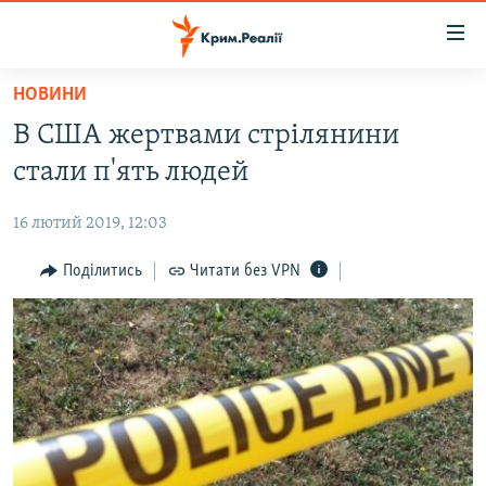
Доступність
посилання
Перейти
НОВИНИ
до
НОВИНИ
В США жертвами стрілянини
основного
ВОДА.КРИМ
матеріалу
стали п'ять людей
ВІДЕО ТА ФОТО
Перейти
до
16 лютий 2019, 12:03
ПОЛІТИКА
основної
БЛОГИ
Поділитись
Читати без VPN
навігації
Перейти
ПОГЛЯД
до
ІНТЕРВ'Ю
пошуку
ВСЕ ЗА ДЕНЬ
СПЕЦПРОЕКТИ
ЯК ОБІЙТИ БЛОКУВАННЯ
ДЕПОРТАЦІЯ