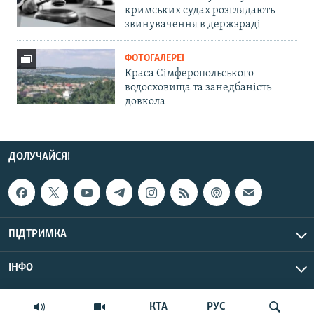
кримських судах розглядають
звинувачення в держзраді
ФОТОГАЛЕРЕЇ
Краса Сімферопольського
водосховища та занедбаність
довкола
ДОЛУЧАЙСЯ!
ПІДТРИМКА
ІНФО
© Крим.Реалії, 2026 | Усі права застережено.
КТА
РУС