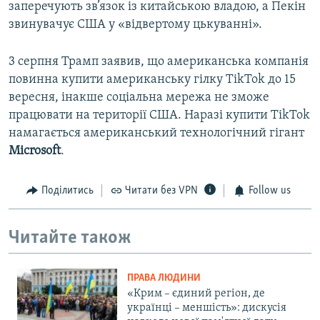
заперечують зв’язок із китайською владою, а Пекін
звинувачує США у «відвертому цькуванні».
3 серпня Трамп заявив, що американська компанія
повинна купити американську гілку TikTok до 15
вересня, інакше соціальна мережа не зможе
працювати на території США. Наразі купити TikTok
намагається американський технологічний гігант
Microsoft
.
Поділитись
Читати без VPN
Follow us
Читайте також
ПРАВА ЛЮДИНИ
«Крим – єдиний регіон, де
українці – меншість»: дискусія