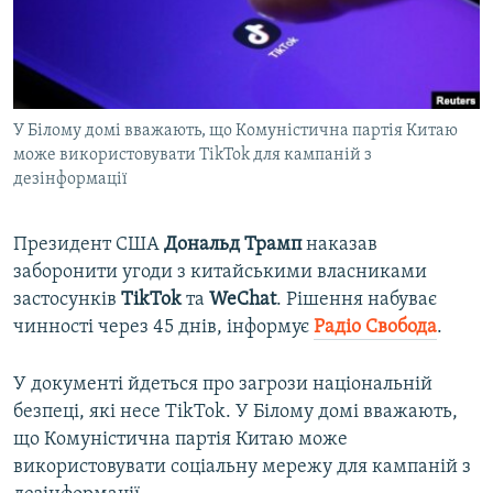
ВІДЕОУРОКИ «ELIFBE»
Русский
СВІДЧЕННЯ ОКУПАЦІЇ
Qırımtatar
УКРАЇНСЬКА ПРОБЛЕМА КРИМУ
У Білому домі вважають, що Комуністична партія Китаю
ДОЛУЧАЙСЯ!
ІНФОГРАФІКА
може використовувати TikTok для кампаній з
дезінформації
Усі сайти RFE/RL
Президент США
Дональд Трамп
наказав
заборонити угоди з китайськими власниками
застосунків
TikTok
та
WeChat
. Рішення набуває
чинності через 45 днів, інформує
Радіо Свобода
.
У документі йдеться про загрози національній
безпеці, які несе TikTok. У Білому домі вважають,
що Комуністична партія Китаю може
використовувати соціальну мережу для кампаній з