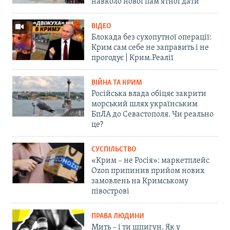
навколо нової пам'ятної дати
ВІДЕО
Блокада без сухопутної операції:
Крим сам себе не заправить і не
прогодує | Крим.Реалії
ВІЙНА ТА КРИМ
Російська влада обіцяє закрити
морський шлях українським
БпЛА до Севастополя. Чи реально
це?
СУСПІЛЬСТВО
«Крим – не Росія»: маркетплейс
Ozon припинив прийом нових
замовлень на Кримському
півострові
ПРАВА ЛЮДИНИ
Мить – і ти шпигун. Як у