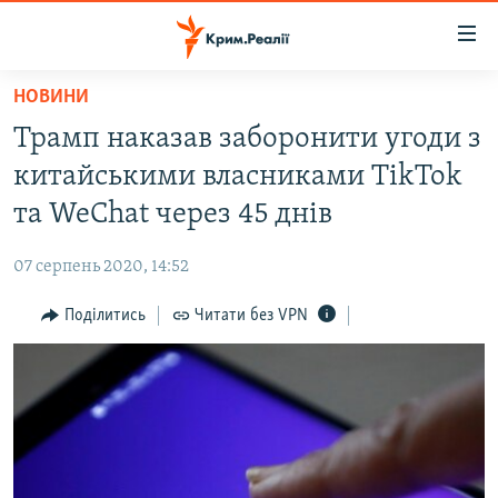
Доступність
посилання
Перейти
НОВИНИ
до
НОВИНИ
Трамп наказав заборонити угоди з
основного
ВОДА.КРИМ
матеріалу
китайськими власниками TikTok
ВІДЕО ТА ФОТО
Перейти
та WeChat через 45 днів
до
ПОЛІТИКА
основної
07 серпень 2020, 14:52
БЛОГИ
навігації
Перейти
Поділитись
Читати без VPN
ПОГЛЯД
до
ІНТЕРВ'Ю
пошуку
ВСЕ ЗА ДЕНЬ
СПЕЦПРОЕКТИ
ЯК ОБІЙТИ БЛОКУВАННЯ
ДЕПОРТАЦІЯ