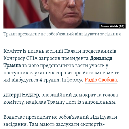
ВІДЕОУРОКИ «ELIFBE»
Русский
СВІДЧЕННЯ ОКУПАЦІЇ
Qırımtatar
УКРАЇНСЬКА ПРОБЛЕМА КРИМУ
Трамп президент не зобов’язаний відвідувати засідання
ДОЛУЧАЙСЯ!
ІНФОГРАФІКА
Комітет із питань юстиції Палати представників
Конгресу США запросив президента
Дональда
Усі сайти RFE/RL
Трампа
та його представників взяти участь у
наступних слуханнях справи про його імпічмент,
які відбудуться 4 грудня, інформує
Радіо Свобода
.
Джеррі Недлер
, опозиційний демократ та голова
комітету, надіслав Трампу лист із запрошенням.
Водночас президент не зобов’язаний відвідувати
засідання. Там мають заслухати експертів-