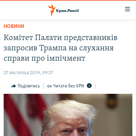
Доступність
посилання
Перейти
НОВИНИ
до
НОВИНИ
Комітет Палати представників
основного
ВОДА.КРИМ
матеріалу
запросив Трампа на слухання
ВІДЕО ТА ФОТО
Перейти
справи про імпічмент
до
ПОЛІТИКА
основної
27 листопад 2019, 09:37
БЛОГИ
навігації
Перейти
Поділитись
Читати без VPN
ПОГЛЯД
до
ІНТЕРВ'Ю
пошуку
ВСЕ ЗА ДЕНЬ
СПЕЦПРОЕКТИ
ЯК ОБІЙТИ БЛОКУВАННЯ
ДЕПОРТАЦІЯ