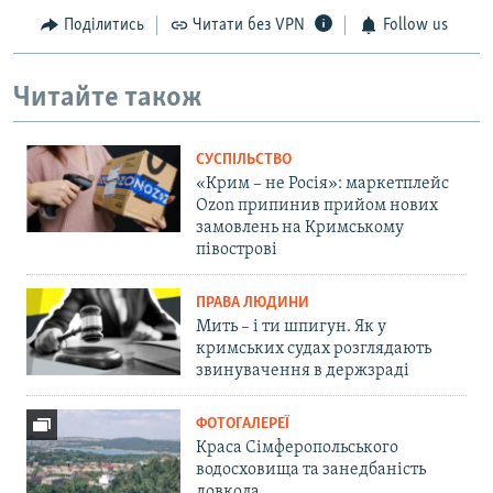
Поділитись
Читати без VPN
Follow us
Читайте також
СУСПІЛЬСТВО
«Крим – не Росія»: маркетплейс
Ozon припинив прийом нових
замовлень на Кримському
півострові
ПРАВА ЛЮДИНИ
Мить – і ти шпигун. Як у
кримських судах розглядають
звинувачення в держзраді
ФОТОГАЛЕРЕЇ
Краса Сімферопольського
водосховища та занедбаність
довкола