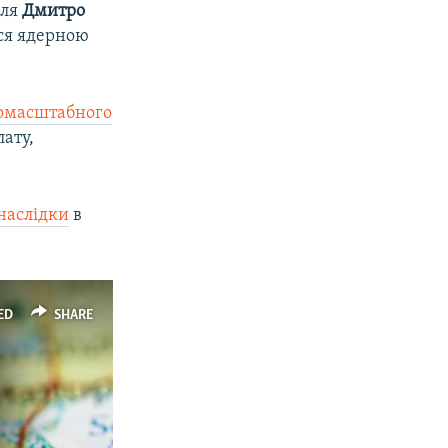
мля
Дмитро
ься ядерною
омасштабного
лату,
наслідки
в
ED
SHARE