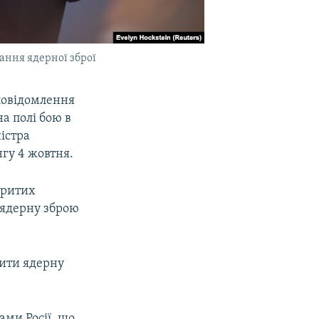
ання ядерної зброї
повідомлення
на полі бою в
істра
гу 4 жовтня.
критих
 ядерну зброю
нити ядерну
ми Росії, що