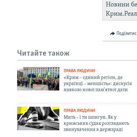
Новини бе
Крим.Реал
Поділитис
Читайте також
ПРАВА ЛЮДИНИ
«Крим – єдиний регіон, де
українці – меншість»: дискусія
навколо нової пам'ятної дати
ПРАВА ЛЮДИНИ
Мить – і ти шпигун. Як у
кримських судах розглядають
звинувачення в держзраді