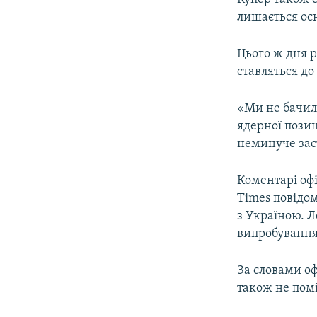
лишається осн
Цього ж дня 
ставляться до
«Ми не бачил
ядерної позиц
неминуче заст
Коментарі офі
Times повідо
з Україною. Л
випробування
За словами оф
також не помі