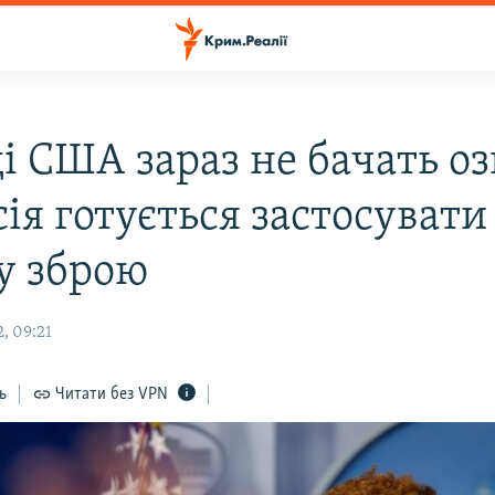
і США зараз не бачать оз
ія готується застосувати
у зброю
, 09:21
ь
Читати без VPN