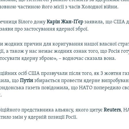
овною частиною його місії з часів Холодної війни.
речниця Білого дому
Карін Жан-П’єр
заявила, що США д
 заяви про застосування ядерної зброї.
и жодних причин для коригування нашої власної страт
ії, а також у нас немає жодних ознак того, що Росія гот
осувати ядерну зброю», – водночас сказала вона.
ційних осіб США прозвучали після того, як 3 жовтня га
мила, що
Путін
збирається провести ядерне випробуван
ондонська газета повідомила, що НАТО попередило сво
.
іційного представника альянсу, якого цитує
Reuters
, Н
тило змін у ядерній позиції Росії.