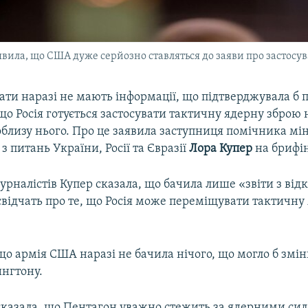
явила, що США дуже серйозно ставляться до заяви про застосув
ати наразі не мають інформації, що підтверджувала б 
 що Росія готується застосувати тактичну ядерну зброю 
облизу нього. Про це заявила заступниця помічника мін
 питань України, Росії та Євразії
Лора Купер
на брифін
рналістів Купер сказала, що бачила лише «звіти з від
свідчать про те, що Росія може переміщувати тактичну
що армія США наразі не бачила нічого, що могло б змі
нгтону.
сказала, що Пентагон уважно стежить за ядерними сила