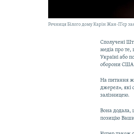
Речниця Білого дому Карін Жан-П’єр за
Сполучені Шт
медіа про те,
Україні або п
оборони США з
На питання жу
джерел», які 
залізницею.
Вона додала, 
позицію Ваши
Купер також 