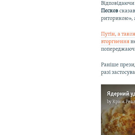
Відповідаючи
Пєсков
сказав
риторикою», а
Путін, а тако
вторгнення
не
попереджаючи
Раніше през
разі застосув
by
Крим.Реал