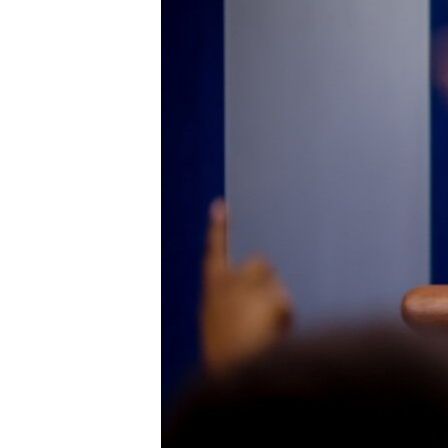
ВІДЕОУРОКИ «ELIFBE»
СВІДЧЕННЯ ОКУПАЦІЇ
УКРАЇНСЬКА ПРОБЛЕМА КРИМУ
ІНФОГРАФІКА