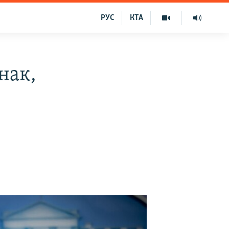
РУС
КТА
нак,