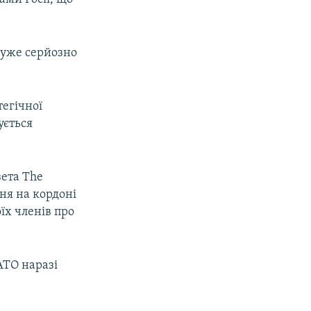
уже серйозно
егічної
ується
зета The
ня на кордоні
їх членів про
АТО наразі