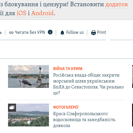
з блокування і цензури! Встановити
додаток
ії для
iOS
і
Android
.
ь
Читати без VPN
Follow us
Print
ВІЙНА ТА КРИМ
Російська влада обіцяє закрити
морський шлях українським
БпЛА до Севастополя. Чи реально
це?
ФОТОГАЛЕРЕЇ
Краса Сімферопольського
водосховища та занедбаність
довкола