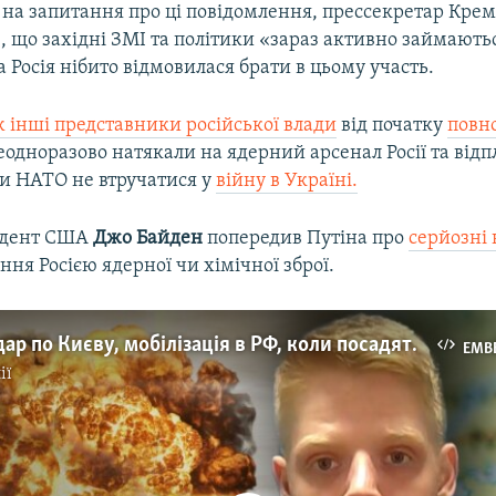
 на запитання про ці повідомлення, прессекретар Кре
, що західні ЗМІ та політики «зараз активно займают
 Росія нібито відмовилася брати в цьому участь.
ж інші представники російської влади
від початку
повн
одноразово натякали на ядерний арсенал Росії та відп
 НАТО не втручатися у
війну в Україні.
идент США
Джо Байден
попередив Путіна про
серйозні 
ання Росією ядерної чи хімічної зброї.
Ядерний удар по Києву, мобілізація в РФ, коли посадять Путіна? Інтерв'ю з аналітиком ISW
EMB
ії