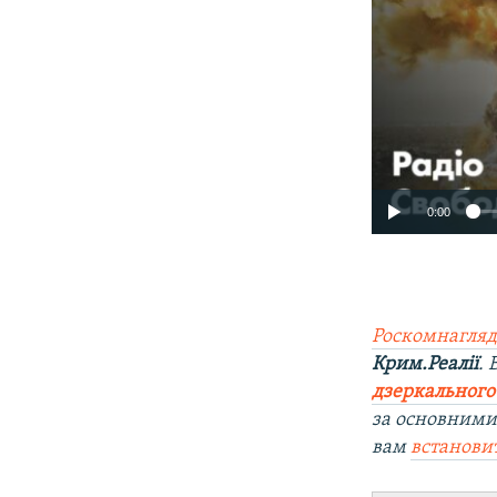
0:00
Роскомнагляд
Крим.Реалії
.
дзеркального
за основними
вам
встанови