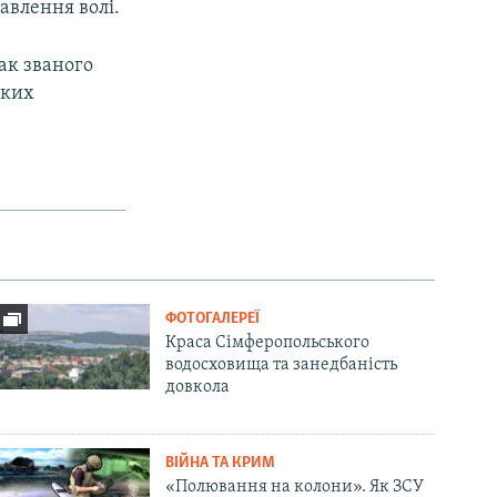
авлення волі.
ак званого
ьких
ФОТОГАЛЕРЕЇ
Краса Сімферопольського
водосховища та занедбаність
довкола
ВІЙНА ТА КРИМ
«Полювання на колони». Як ЗСУ