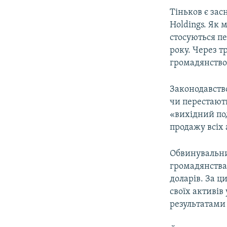
Тіньков є зас
Holdings. Як 
стосуються пе
року. Через т
громадянство
Законодавство
чи перестают
«вихідний под
продажу всіх 
Обвинувальни
громадянства 
доларів. За ц
своїх активів
результатами 