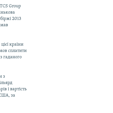
 TCS Group
інькова
біржі 2013
 мав
цієї країни
умов сплатити
з гаданого
и з
ільярд
ів і вартість
 США, за