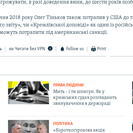
рожувати, в разі доведення вини, до шести років позб
чня 2018 року Олег Тіньков також потрапив у США до т
о звіту», чи «Кремлівської доповіді» як один із російс
і можуть потрапити під американські санкції.
ь
Читати без VPN
Follow us
Print
ПРАВА ЛЮДИНИ
Мить – і ти шпигун. Як у
кримських судах розглядають
звинувачення в держзраді
ПОЛІТИКА
«Короткострокова акція