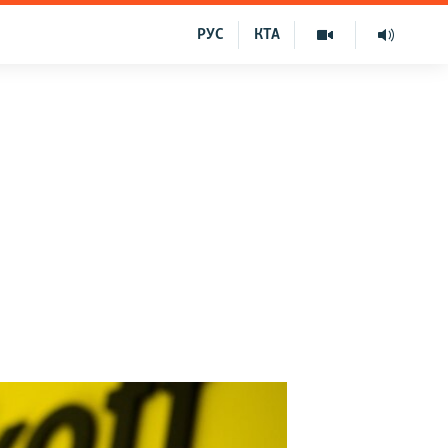
РУС
КТА