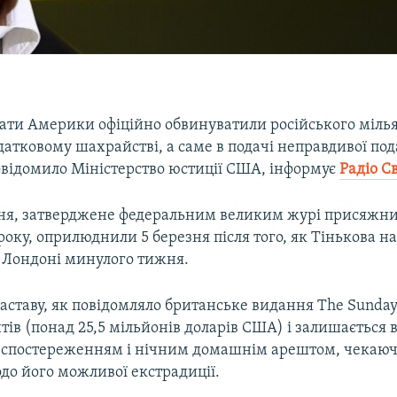
ати Америки офіційно обвинуватили російського міль
датковому шахрайстві, а саме в подачі неправдивої под
повідомило Міністерство юстиції США, інформує
Радіо С
я, затверджене федеральним великим журі присяжни
року, оприлюднили 5 березня після того, як Тінькова 
 Лондоні минулого тижня.
заставу, як повідомляло британське видання The Sunday 
тів (понад 25,5 мільйонів доларів США) і залишається 
спостереженням і нічним домашнім арештом, чекаючи
до його можливої екстрадиції.