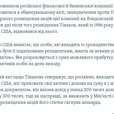
новником російської фінансової й банківської компанії
мовиться в обвинувальному акті, звинувачення проти Т
ршого розміщення акцій цієї компанії на Лондонській 
ри дні після того розміщення Тіньков, який із 1996 року
 США, відмовився від нього.
 США вимагає, що особи, які виходять із громадянства 
ь бути її податковими резидентами, мають за певних 
аток». Він розраховується з суми можливого прибутку 
активів особи на день виходу.
й акт щодо Тінькова стверджує, що росіянин, виходяч
США, міг приховати свої активи і доходи на суму в 1 м
им документом, він вказав дохід у понад 200 тисяч долар
 у 300 тисяч, тоді як насправді, як вважають у Мін’юсті
розміщення акцій його статки сягнули мільярда.