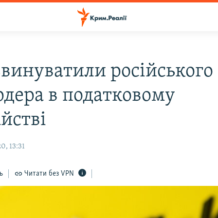
винуватили російського
рдера в податковому
йстві
0, 13:31
ь
Читати без VPN