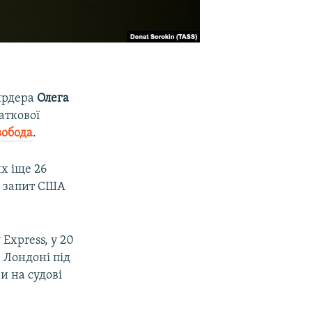
ярдера
Олега
аткової
вобода
.
х іще 26
на запит США
Express, у 20
в Лондоні під
 на судові