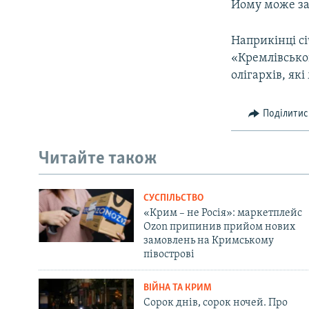
Йому може заг
Наприкінці сі
«Кремлівськог
олігархів, як
Поділитис
Читайте також
СУСПІЛЬСТВО
«Крим – не Росія»: маркетплейс
Ozon припинив прийом нових
замовлень на Кримському
півострові
ВІЙНА ТА КРИМ
Сорок днів, сорок ночей. Про