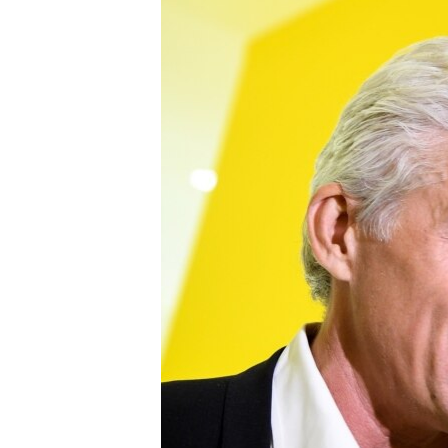
ВІДЕОУРОКИ «ELIFBE»
СВІДЧЕННЯ ОКУПАЦІЇ
УКРАЇНСЬКА ПРОБЛЕМА КРИМУ
ІНФОГРАФІКА