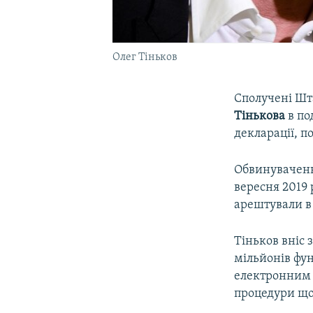
Олег Тіньков
Сполучені Шт
Тінькова
в по
декларації, 
Обвинуваченн
вересня 2019 
арештували в
Тіньков вніс 
мільйонів фун
електронним 
процедури що