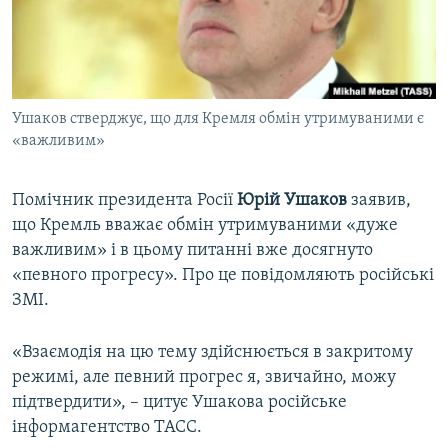
ВІДЕОУРОКИ «ELIFBE»
Русский
СВІДЧЕННЯ ОКУПАЦІЇ
Qırımtatar
УКРАЇНСЬКА ПРОБЛЕМА КРИМУ
Ушаков стверджує, що для Кремля обмін утримуваними є
ДОЛУЧАЙСЯ!
ІНФОГРАФІКА
«важливим»
Помічник президента Росії
Юрій Ушаков
заявив,
Усі сайти RFE/RL
що Кремль вважає обмін утримуваними «дуже
важливим» і в цьому питанні вже досягнуто
«певного прогресу». Про це повідомляють російські
ЗМІ.
«Взаємодія на цю тему здійснюється в закритому
режимі, але певний прогрес я, звичайно, можу
підтвердити», – цитує Ушакова російське
інформагентство ТАСС.