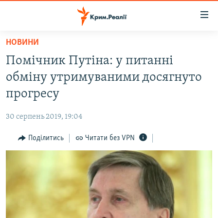
Доступність
посилання
Перейти
НОВИНИ
до
НОВИНИ
Помічник Путіна: у питанні
основного
ВОДА.КРИМ
матеріалу
обміну утримуваними досягнуто
ВІДЕО ТА ФОТО
Перейти
прогресу
до
ПОЛІТИКА
основної
30 серпень 2019, 19:04
БЛОГИ
навігації
Перейти
Поділитись
Читати без VPN
ПОГЛЯД
до
ІНТЕРВ'Ю
пошуку
ВСЕ ЗА ДЕНЬ
СПЕЦПРОЕКТИ
ЯК ОБІЙТИ БЛОКУВАННЯ
ДЕПОРТАЦІЯ