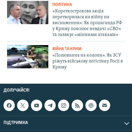
ПОЛІТИКА
«Короткострокова акція
перетворилася на війну на
виснаження»: Як пропаганда РФ
у Криму пояснює невдачі «СВО»
та залякує «мінними атаками»
ВІЙНА ТА КРИМ
«Полювання на колони». Як ЗСУ
ріжуть військову логістику Росії в
Криму
ДОЛУЧАЙСЯ!
ПІДТРИМКА