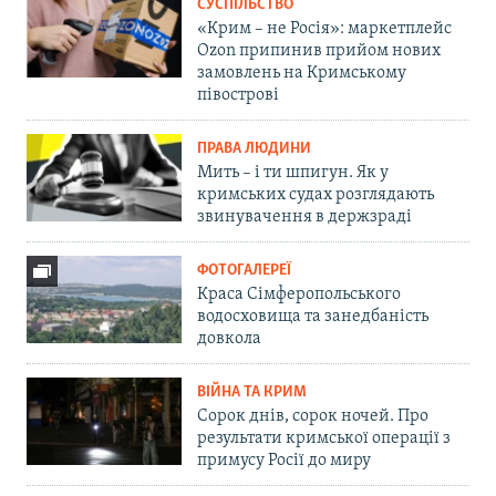
СУСПІЛЬСТВО
«Крим – не Росія»: маркетплейс
Ozon припинив прийом нових
замовлень на Кримському
півострові
ПРАВА ЛЮДИНИ
Мить – і ти шпигун. Як у
кримських судах розглядають
звинувачення в держзраді
ФОТОГАЛЕРЕЇ
Краса Сімферопольського
водосховища та занедбаність
довкола
ВІЙНА ТА КРИМ
Сорок днів, сорок ночей. Про
результати кримської операції з
примусу Росії до миру