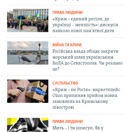
ПРАВА ЛЮДИНИ
«Крим – єдиний регіон, де
українці – меншість»: дискусія
навколо нової пам'ятної дати
ВІЙНА ТА КРИМ
Російська влада обіцяє закрити
морський шлях українським
БпЛА до Севастополя. Чи реально
це?
СУСПІЛЬСТВО
«Крим – не Росія»: маркетплейс
Ozon припинив прийом нових
замовлень на Кримському
півострові
ПРАВА ЛЮДИНИ
Мить – і ти шпигун. Як у