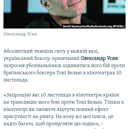
ВІДЕОУРОКИ «ELIFBE»
Русский
СВІДЧЕННЯ ОКУПАЦІЇ
Qırımtatar
УКРАЇНСЬКА ПРОБЛЕМА КРИМУ
Олександр Усик
ДОЛУЧАЙСЯ!
ІНФОГРАФІКА
Абсолютний чемпіон світу у важкій вазі,
український боксер-кримчанин
Олександр Усик
Усі сайти RFE/RL
запросив уболівальників подивитися його бій проти
британського боксера Тоні Белью в кінотеатрах 10
листопада.
«Запрошую вас 10 листопада в кінотеатри країни
на трансляцію мого бою проти Тоні Белью. Тільки в
кінотеатрі ви зможете відчути повний ефект
присутності на рингу. На кону всі мої пояси, це
надто багато, щоб пропустити цю подію», –