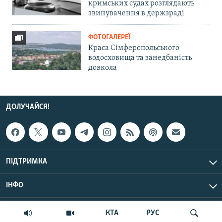
кримських судах розглядають
звинувачення в держзраді
ФОТОГАЛЕРЕЇ
Краса Сімферопольського
водосховища та занедбаність
довкола
ДОЛУЧАЙСЯ!
ПІДТРИМКА
ІНФО
© Крим.Реалії, 2026 | Усі права застережено.
КТА
РУС