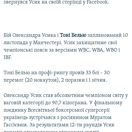
звернувся Усик на своїй сторінці у Facebook.
Бій Олександра Усика і
Тоні Белью
запланований 10
листопада у Манчестері. Усик захищатиме свої
чемпіонські пояси за версіями WBC, WBA, WBO і
IBF.
Тоні Белью на профі-рингу провів 33 бої – 30
перемог (20 нокаутом), 2 поразки і 1 нічия.
Олександр Усик став абсолютним чемпіоном світу у
ваговій категорії до 90,7 кілограма. У фінальному
поєдинку Всесвітньої боксерської суперсерії
українець зустрічався з росіянином Муратом
Гассієвим. За результатами 12-ти раундів Усик