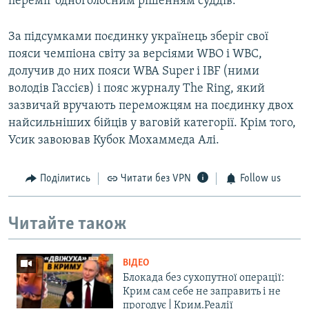
переміг одноголосним рішенням суддів.
За підсумками поєдинку українець зберіг свої
пояси чемпіона світу за версіями WBO і WBC,
долучив до них пояси WBA Super і IBF (ними
володів Гассієв) і пояс журналу The Ring, який
зазвичай вручають переможцям на поєдинку двох
найсильніших бійців у ваговій категорії. Крім того,
Усик завоював Кубок Мохаммеда Алі.
Поділитись
Читати без VPN
Follow us
Читайте також
ВІДЕО
Блокада без сухопутної операції:
Крим сам себе не заправить і не
прогодує | Крим.Реалії