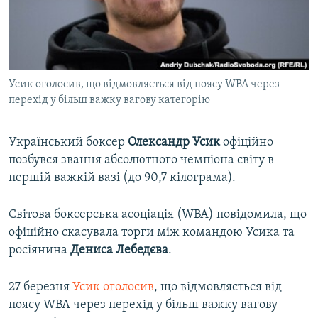
ВІДЕОУРОКИ «ELIFBE»
Русский
СВІДЧЕННЯ ОКУПАЦІЇ
Qırımtatar
УКРАЇНСЬКА ПРОБЛЕМА КРИМУ
Усик оголосив, що відмовляється від поясу WBA через
ДОЛУЧАЙСЯ!
ІНФОГРАФІКА
перехід у більш важку вагову категорію
Український боксер
Олександр Усик
офіційно
Усі сайти RFE/RL
позбувся звання абсолютного чемпіона світу в
першій важкій вазі (до 90,7 кілограма).
Світова боксерська асоціація (WBA) повідомила, що
офіційно скасувала торги між командою Усика та
росіянина
Дениса Лебедєва
.
27 березня
Усик оголосив
, що відмовляється від
поясу WBA через перехід у більш важку вагову