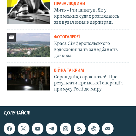
ПРАВА ЛЮДИНИ
Мить – і ти шпигун. Як у
кримських судах розглядають
звинувачення в держзраді
ФОТОГАЛЕРЕЇ
Краса Сімферопольського
водосховища та занедбаність
довкола
ВІЙНА ТА КРИМ
Сорок днів, сорок ночей. Про
результати кримської операції з
примусу Росії до миру
ДОЛУЧАЙСЯ!