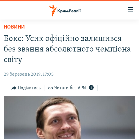
Доступність
посилання
Перейти
НОВИНИ
до
НОВИНИ
Бокс: Усик офіційно залишився
основного
ВОДА.КРИМ
матеріалу
без звання абсолютного чемпіона
ВІДЕО ТА ФОТО
Перейти
світу
до
ПОЛІТИКА
основної
29 березень 2019, 17:05
БЛОГИ
навігації
Перейти
Поділитись
Читати без VPN
ПОГЛЯД
до
ІНТЕРВ'Ю
пошуку
ВСЕ ЗА ДЕНЬ
СПЕЦПРОЕКТИ
ЯК ОБІЙТИ БЛОКУВАННЯ
ДЕПОРТАЦІЯ