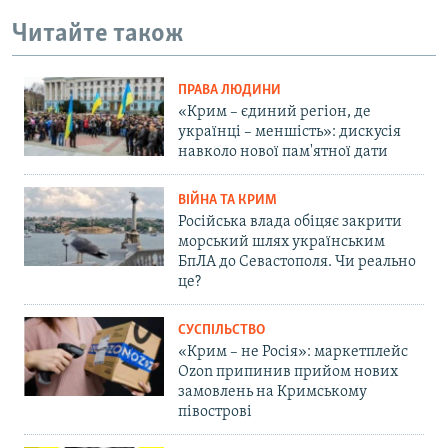
Читайте також
ПРАВА ЛЮДИНИ
«Крим – єдиний регіон, де
українці – меншість»: дискусія
навколо нової пам'ятної дати
ВІЙНА ТА КРИМ
Російська влада обіцяє закрити
морський шлях українським
БпЛА до Севастополя. Чи реально
це?
СУСПІЛЬСТВО
«Крим – не Росія»: маркетплейс
Ozon припинив прийом нових
замовлень на Кримському
півострові