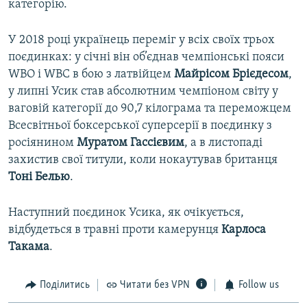
категорію.
У 2018 році українець переміг у всіх своїх трьох
поєдинках: у січні він об’єднав чемпіонські пояси
WBO і WBC в бою з латвійцем
Майрісом Брієдесом
,
у липні Усик став абсолютним чемпіоном світу у
ваговій категорії до 90,7 кілограма та переможцем
Всесвітньої боксерської суперсерії в поєдинку з
росіянином
Муратом Гассієвим
, а в листопаді
захистив свої титули, коли нокаутував британця
Тоні Белью
.
Наступний поєдинок Усика, як очікується,
відбудеться в травні проти камерунця
Карлоса
Такама
.
Поділитись
Читати без VPN
Follow us