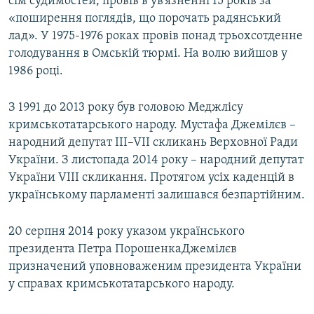
сім судимостей, провів в ув’язненні 15 років за
«поширення поглядів, що порочать радянський
лад». У 1975-1976 роках провів понад трьохсотденне
голодування в Омській тюрмі. На волю вийшов у
1986 році.
З 1991 до 2013 року був головою Меджлісу
кримськотатарського народу. Мустафа Джемілєв –
народний депутат III–VІІ скликань Верховної Ради
України. З листопада 2014 року – народний депутат
України VIII скликання. Протягом усіх каденцій в
українському парламенті залишався безпартійним.
20 серпня 2014 року указом українського
президента Петра ПорошенкаДжемілєв
призначений уповноваженим президента України
у справах кримськотатарського народу.