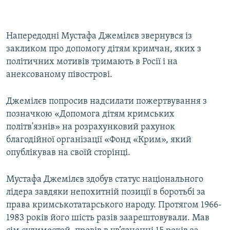
Напередодні Мустафа Джемілєв звернувся із
закликом про допомогу дітям кримчан, яких з
політичних мотивів тримають в Росії і на
анексованому півострові.
Джемілєв попросив надсилати пожертвування з
позначкою «Допомога дітям кримських
політв'язнів» на розрахунковий рахунок
благодійної організації «Фонд «Крим», який
опублікував на своїй сторінці.
Мустафа Джемілєв здобув статус національного
лідера завдяки непохитній позиції в боротьбі за
права кримськотатарського народу. Протягом 1966-
1983 років його шість разів заарештовували. Мав