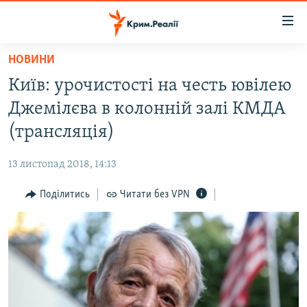
Доступність
посилання
Перейти
НОВИНИ
до
НОВИНИ
Київ: урочистості на честь ювілею
основного
ВОДА.КРИМ
матеріалу
Джемілєва в колонній залі КМДА
ВІДЕО ТА ФОТО
Перейти
(трансляція)
до
ПОЛІТИКА
основної
13 листопад 2018, 14:13
БЛОГИ
навігації
Перейти
Поділитись
Читати без VPN
ПОГЛЯД
до
ІНТЕРВ'Ю
пошуку
ВСЕ ЗА ДЕНЬ
СПЕЦПРОЕКТИ
ЯК ОБІЙТИ БЛОКУВАННЯ
ДЕПОРТАЦІЯ