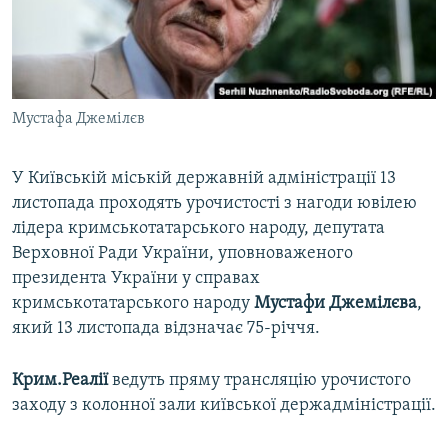
ВІДЕОУРОКИ «ELIFBE»
Русский
СВІДЧЕННЯ ОКУПАЦІЇ
Qırımtatar
УКРАЇНСЬКА ПРОБЛЕМА КРИМУ
Мустафа Джемілєв
ДОЛУЧАЙСЯ!
ІНФОГРАФІКА
У Київській міській державній адміністрації 13
листопада проходять урочистості з нагоди ювілею
Усі сайти RFE/RL
лідера кримськотатарського народу, депутата
Верховної Ради України, уповноваженого
президента України у справах
кримськотатарського народу
Мустафи Джемілєва
,
який 13 листопада відзначає 75-річчя.
Крим.Реалії
ведуть пряму трансляцію урочистого
заходу з колонної зали київської держадміністрації.