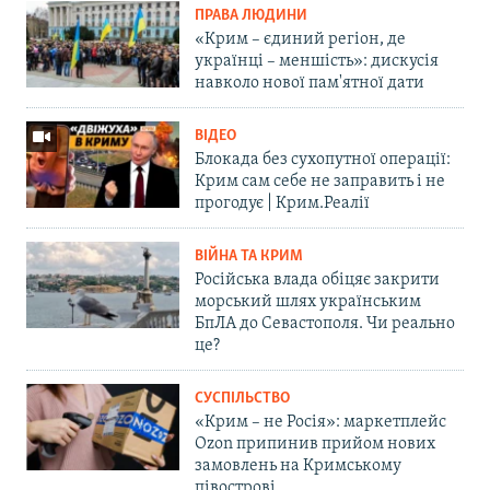
ПРАВА ЛЮДИНИ
«Крим – єдиний регіон, де
українці – меншість»: дискусія
навколо нової пам'ятної дати
ВІДЕО
Блокада без сухопутної операції:
Крим сам себе не заправить і не
прогодує | Крим.Реалії
ВІЙНА ТА КРИМ
Російська влада обіцяє закрити
морський шлях українським
БпЛА до Севастополя. Чи реально
це?
СУСПІЛЬСТВО
«Крим – не Росія»: маркетплейс
Ozon припинив прийом нових
замовлень на Кримському
півострові