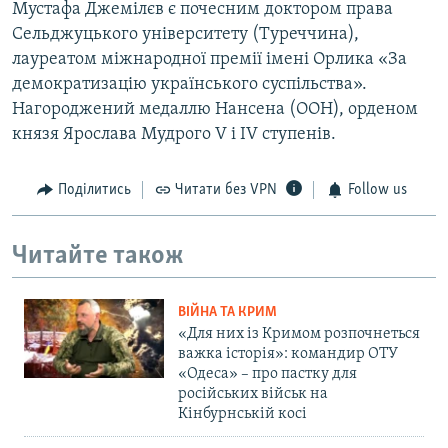
Мустафа Джемілєв є почесним доктором права
Сельджуцького університету (Туреччина),
лауреатом міжнародної премії імені Орлика «За
демократизацію українського суспільства».
Нагороджений медаллю Нансена (ООН), орденом
князя Ярослава Мудрого V і IV ступенів.
Поділитись
Читати без VPN
Follow us
Читайте також
ВІЙНА ТА КРИМ
«Для них із Кримом розпочнеться
важка історія»: командир ОТУ
«Одеса» – про пастку для
російських військ на
Кінбурнській косі