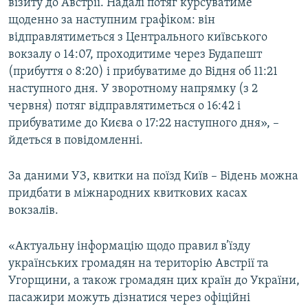
візиту до Австрії. Надалі потяг курсуватиме
щоденно за наступним графіком: він
відправлятиметься з Центрального київського
вокзалу о 14:07, проходитиме через Будапешт
(прибуття о 8:20) і прибуватиме до Відня об 11:21
наступного дня. У зворотному напрямку (з 2
червня) потяг відправлятиметься о 16:42 і
прибуватиме до Києва о 17:22 наступного дня», –
йдеться в повідомленні.
За даними УЗ, квитки на поїзд Київ – Відень можна
придбати в міжнародних квиткових касах
вокзалів.
«Актуальну інформацію щодо правил в’їзду
українських громадян на територію Австрії та
Угорщини, а також громадян цих країн до України,
пасажири можуть дізнатися через офіційні