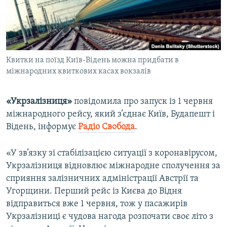
ВІДЕОУРОКИ «ELIFBE»
Русский
СВІДЧЕННЯ ОКУПАЦІЇ
Qırımtatar
УКРАЇНСЬКА ПРОБЛЕМА КРИМУ
Квитки на поїзд Київ-Відень можна придбати в
ДОЛУЧАЙСЯ!
ІНФОГРАФІКА
міжнародних квиткових касах вокзалів
«Укрзалізниця»
повідомила про запуск із 1 червня
Усі сайти RFE/RL
міжнародного рейсу, який з’єднає Київ, Будапешт і
Відень, інформує
Радіо Свобода
.
«У зв’язку зі стабілізацією ситуації з коронавірусом,
Укрзалізниця відновлює міжнародне сполучення за
сприяння залізничних адміністрації Австрії та
Угорщини. Перший рейс із Києва до Відня
відправиться вже 1 червня, тож у пасажирів
Укрзалізниці є чудова нагода розпочати своє літо з