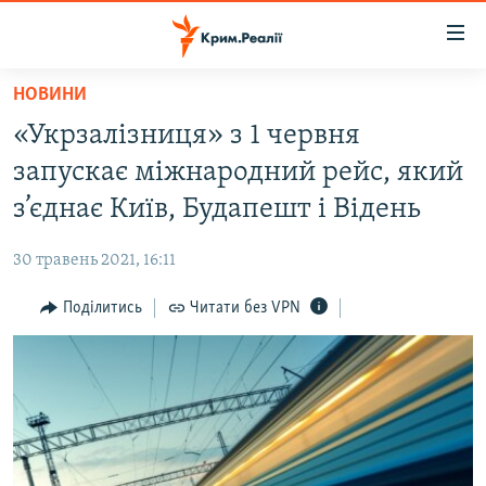
Доступність
посилання
Перейти
НОВИНИ
до
НОВИНИ
«Укрзалізниця» з 1 червня
основного
ВОДА.КРИМ
матеріалу
запускає міжнародний рейс, який
ВІДЕО ТА ФОТО
Перейти
з’єднає Київ, Будапешт і Відень
до
ПОЛІТИКА
основної
30 травень 2021, 16:11
БЛОГИ
навігації
Перейти
Поділитись
Читати без VPN
ПОГЛЯД
до
ІНТЕРВ'Ю
пошуку
ВСЕ ЗА ДЕНЬ
СПЕЦПРОЕКТИ
ЯК ОБІЙТИ БЛОКУВАННЯ
ДЕПОРТАЦІЯ