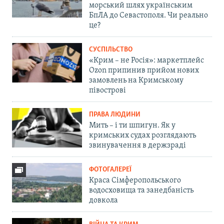
морський шлях українським
БпЛА до Севастополя. Чи реально
це?
СУСПІЛЬСТВО
«Крим – не Росія»: маркетплейс
Ozon припинив прийом нових
замовлень на Кримському
півострові
ПРАВА ЛЮДИНИ
Мить – і ти шпигун. Як у
кримських судах розглядають
звинувачення в держзраді
ФОТОГАЛЕРЕЇ
Краса Сімферопольського
водосховища та занедбаність
довкола