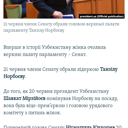
ВІДЕОУРОКИ «ELIFBE»
Русский
СВІДЧЕННЯ ОКУПАЦІЇ
Qırımtatar
21 червня члени Сенату обрали головою верхньої палати
УКРАЇНСЬКА ПРОБЛЕМА КРИМУ
парламенту Танзілу Норбоєву
ДОЛУЧАЙСЯ!
ІНФОГРАФІКА
Вперше в історії Узбекистану жінка очолила
верхню палату парламенту – Сенат.
Усі сайти RFE/RL
21 червня члени Сенату обрали лідеркою
Танзілу
Норбоєву
.
До того, як 20 червня президент Узбекистану
Шавкат Мірзійоєв
номінував Норбоєву на посаду,
вона була віце-прем’єркою і головою урядового
комітету з питань жінок.
Попередній голова Сенату
Нігматулла Юлдошев
20