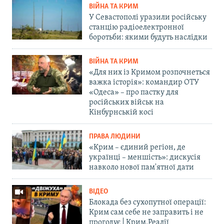
ВІЙНА ТА КРИМ
У Севастополі уразили російську
станцію радіоелектронної
боротьби: якими будуть наслідки
ВІЙНА ТА КРИМ
«Для них із Кримом розпочнеться
важка історія»: командир ОТУ
«Одеса» – про пастку для
російських військ на
Кінбурнській косі
ПРАВА ЛЮДИНИ
«Крим – єдиний регіон, де
українці – меншість»: дискусія
навколо нової пам'ятної дати
ВІДЕО
Блокада без сухопутної операції:
Крим сам себе не заправить і не
прогодує | Крим.Реалії