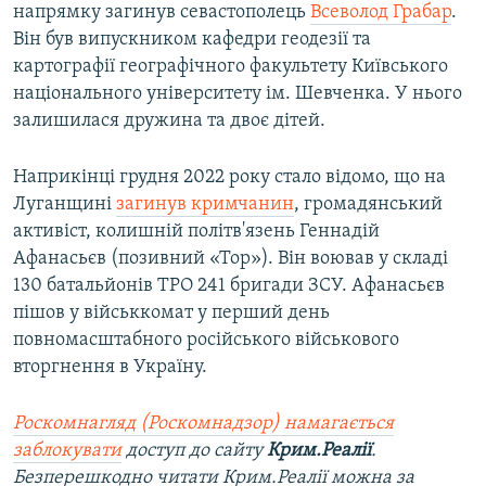
напрямку загинув севастополець
Всеволод Грабар
.
Він був випускником кафедри геодезії та
картографії географічного факультету Київського
національного університету ім. Шевченка. У нього
залишилася дружина та двоє дітей.
Наприкінці грудня 2022 року стало відомо, що на
Луганщині
загинув кримчанин
, громадянський
активіст, колишній політв'язень Геннадій
Афанасьєв (позивний «Тор»). Він воював у складі
130 батальйонів ТРО 241 бригади ЗСУ. Афанасьєв
пішов у військкомат у перший день
повномасштабного російського військового
вторгнення в Україну.
Роскомнагляд (Роскомнадзор) намагається
заблокувати
доступ до сайту
Крим.Реалії
.
Безперешкодно читати Крим.Реалії можна за