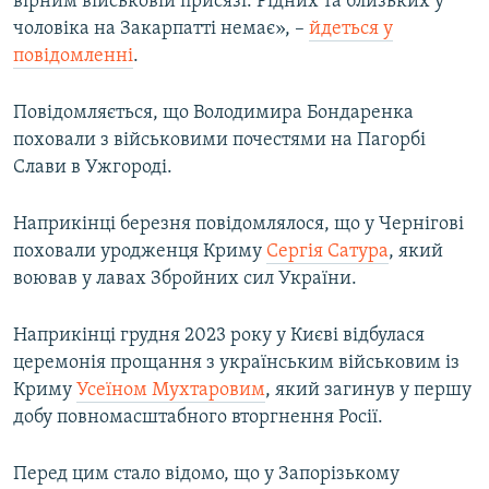
вірним військовій присязі. Рідних та близьких у
чоловіка на Закарпатті немає», –
йдеться у
повідомленні
.
Повідомляється, що Володимира Бондаренка
поховали з військовими почестями на Пагорбі
Слави в Ужгороді.
Наприкінці березня повідомлялося, що у Чернігові
поховали уродженця Криму
Сергія Сатура
, який
воював у лавах Збройних сил України.
Наприкінці грудня 2023 року у Києві відбулася
церемонія прощання з українським військовим із
Криму
Усеїном Мухтаровим
, який загинув у першу
добу повномасштабного вторгнення Росії.
Перед цим стало відомо, що у Запорізькому