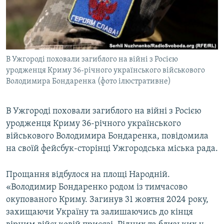
ВІДЕОУРОКИ «ELIFBE»
Русский
СВІДЧЕННЯ ОКУПАЦІЇ
Qırımtatar
УКРАЇНСЬКА ПРОБЛЕМА КРИМУ
В Ужгороді поховали загиблого на війні з Росією
ДОЛУЧАЙСЯ!
ІНФОГРАФІКА
уродженця Криму 36-річного українського військового
Володимира Бондаренка (фото ілюстративне)
Усі сайти RFE/RL
В Ужгороді поховали загиблого на війні з Росією
уродженця Криму 36-річного українського
військового Володимира Бондаренка, повідомила
на своїй фейсбук-сторінці Ужгородська міська рада.
Прощання відбулося на площі Народній.
«Володимир Бондаренко родом із тимчасово
окупованого Криму. Загинув 31 жовтня 2024 року,
захищаючи Україну та залишаючись до кінця