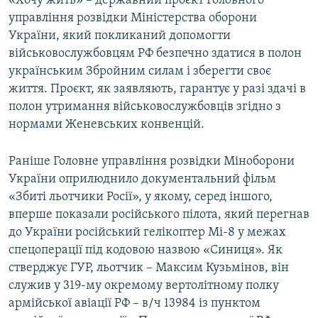
«Хочу жить» – державний проєкт Головного
управління розвідки Міністерства оборони
України, який покликаний допомогти
військовослужбовцям РФ безпечно здатися в полон
українським Збройним силам і зберегти своє
життя. Проєкт, як заявляють, гарантує у разі здачі в
полон утримання військовослужбовців згідно з
нормами Женевських конвенцій.
Раніше Головне управління розвідки Міноборони
України оприлюднило документальний фільм
«Збиті льотчики Росії», у якому, серед іншого,
вперше показали російського пілота, який перегнав
до України російський гелікоптер Мі-8 у межах
спецоперації під кодовою назвою «Синиця». Як
стверджує ГУР, льотчик – Максим Кузьмінов, він
служив у 319-му окремому вертолітному полку
армійської авіації РФ – в/ч 13984 із пунктом