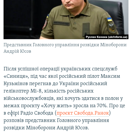
ВІДЕОУРОКИ «ELIFBE»
Русский
СВІДЧЕННЯ ОКУПАЦІЇ
Qırımtatar
УКРАЇНСЬКА ПРОБЛЕМА КРИМУ
ДОЛУЧАЙСЯ!
ІНФОГРАФІКА
Представник Головного управління розвідки Міноборони
Андрій Юсов
Усі сайти RFE/RL
Після успішної операції українських спецслужб
«Синиця», під час якої російський пілот Максим
Кузьмінов перегнав до України російський
гелікоптер Мі-8, кількість російських
військовослужбовців, які хочуть здатися в полон у
межах проєкту «Хочу жить» зросла на 70%. Про це
в ефірі Радіо Свобода (
проєкт Свобода.Ранок
)
розповів представник Головного управління
розвідки Міноборони Андрій Юсов.