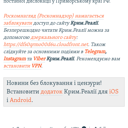
постійної дислокації у Приморському краї РФ.
Роскомнагляд (Роскомнадзор) намагається
заблокувати
доступ до сайту
Крим.Реалії
.
Безперешкодно читати Крим.Реалії можна за
допомогою
дзеркального сайту
:
https://dfs0qrmo00d6u.cloudfront.net
. Також
слідкуйте за основними подіями в
Telegram
,
Instagram
та
Viber
Крим.Реалії
. Рекомендуємо вам
встановити
VPN
.
Новини без блокування і цензури!
Встановити
додаток
Крим.Реалії для
iOS
і
Android
.