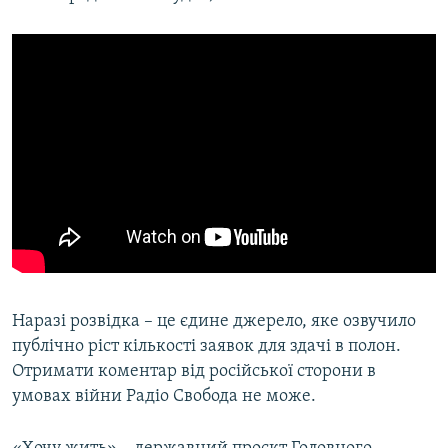
Наразі розвідка – це єдине джерело, яке озвучило
публічно ріст кількості заявок для здачі в полон.
Отримати коментар від російської сторони в
умовах війни Радіо Свобода не може.