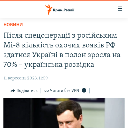
Доступність
посилання
Перейти
НОВИНИ
до
НОВИНИ
Після спецоперації з російським
основного
ВОДА.КРИМ
матеріалу
Мі-8 кількість охочих вояків РФ
ВІДЕО ТА ФОТО
Перейти
здатися Україні в полон зросла на
до
ПОЛІТИКА
70% – українська розвідка
основної
БЛОГИ
навігації
11 вересень 2023, 11:59
Перейти
ПОГЛЯД
до
Поділитись
Читати без VPN
ІНТЕРВ'Ю
пошуку
ВСЕ ЗА ДЕНЬ
СПЕЦПРОЕКТИ
ЯК ОБІЙТИ БЛОКУВАННЯ
ДЕПОРТАЦІЯ