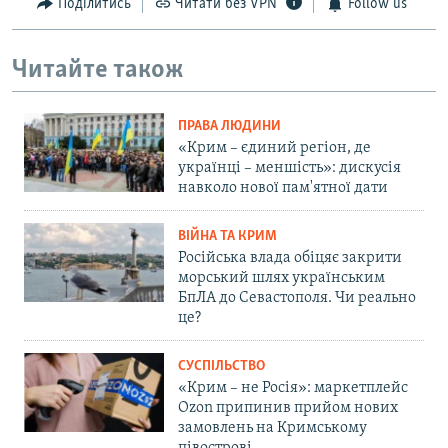
Поділитись
Читати без VPN
Follow us
Читайте також
ПРАВА ЛЮДИНИ
«Крим – єдиний регіон, де
українці – меншість»: дискусія
навколо нової пам'ятної дати
ВІЙНА ТА КРИМ
Російська влада обіцяє закрити
морський шлях українським
БпЛА до Севастополя. Чи реально
це?
СУСПІЛЬСТВО
«Крим – не Росія»: маркетплейс
Ozon припинив прийом нових
замовлень на Кримському