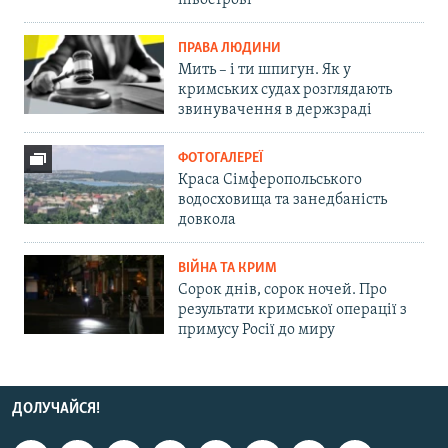
півострові
ПРАВА ЛЮДИНИ
Мить – і ти шпигун. Як у
кримських судах розглядають
звинувачення в держзраді
ФОТОГАЛЕРЕЇ
Краса Сімферопольського
водосховища та занедбаність
довкола
ВІЙНА ТА КРИМ
Сорок днів, сорок ночей. Про
результати кримської операції з
примусу Росії до миру
ДОЛУЧАЙСЯ!