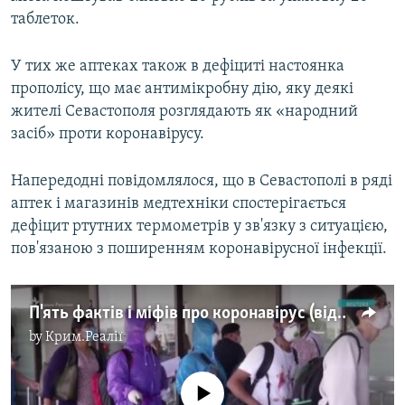
таблеток.
У тих же аптеках також в дефіциті настоянка
прополісу, що має антимікробну дію, яку деякі
жителі Севастополя розглядають як «народний
засіб» проти коронавірусу.
Напередодні повідомлялося, що в Севастополі в ряді
аптек і магазинів медтехніки спостерігається
дефіцит ртутних термометрів у зв'язку з ситуацією,
пов'язаною з поширенням коронавірусної інфекції.
П'ять фактів і міфів про коронавірус (відео)
by
Крим.Реалії
No media source currently available