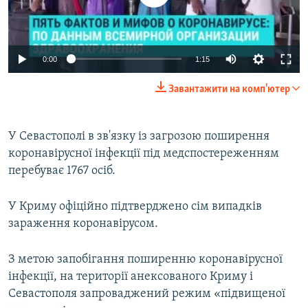
Auto
0:00
1:15
270p
Завантажити на комп'ютер
360p
Auto
270p
360p
404p
404p
У Севастополі в зв'язку із загрозою поширення
коронавірусної інфекції під медспостереженням
1080p
1080p
перебуває 1767 осіб.
У Криму офіційно підтверджено сім випадків
зараження коронавірусом.
З метою запобігання поширенню коронавірусної
інфекції, на території анексованого Криму і
Севастополя запроваджений режим «підвищеної