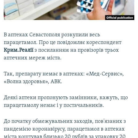
ВІДЕОУРОКИ «ELIFBE»
Русский
СВІДЧЕННЯ ОКУПАЦІЇ
Qırımtatar
УКРАЇНСЬКА ПРОБЛЕМА КРИМУ
В аптеках Севастополя розкупили весь
ДОЛУЧАЙСЯ!
ІНФОГРАФІКА
парацетамол. Про це повідомляє кореспондент
Крим.Реалії
з посиланням на провізорів трьох
аптечних мереж міста.
Усі сайти RFE/RL
Так, препарату немає в аптеках: «Мед-Сервис»,
«Волна здоровья», АВК.
Деякі аптеки пропонують замінники, кажуть, що
парацетамолу немає і у постачальників.
До початку обмежувальних заходів, пов'язаних з
пандемією коронавірусу, парацетамол в аптеках
міста коштував близько 20 рублів за упаковку 20