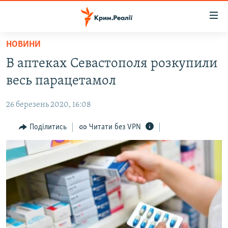
Доступність
посилання
Перейти
НОВИНИ
до
НОВИНИ
В аптеках Севастополя розкупили
основного
ВОДА.КРИМ
матеріалу
весь парацетамол
ВІДЕО ТА ФОТО
Перейти
до
26 березень 2020, 16:08
ПОЛІТИКА
основної
БЛОГИ
Поділитись
Читати без VPN
навігації
Перейти
ПОГЛЯД
до
ІНТЕРВ'Ю
пошуку
ВСЕ ЗА ДЕНЬ
СПЕЦПРОЕКТИ
ЯК ОБІЙТИ БЛОКУВАННЯ
ДЕПОРТАЦІЯ