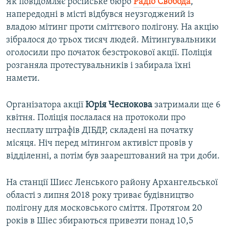
Як повідомляє російське бюро
Радіо Свобода
,
напередодні в місті відбувся неузгоджений із
владою мітинг проти сміттєвого полігону. На акцію
зібралося до трьох тисяч людей. Мітингувальники
оголосили про початок безстрокової акції. Поліція
розганяла протестувальників і забирала їхні
намети.
Організатора акції
Юрія Чеснокова
затримали ще 6
квітня. Поліція послалася на протоколи про
несплату штрафів ДІБДР, складені на початку
місяця. Ніч перед мітингом активіст провів у
відділенні, а потім був заарештований на три доби.
На станції Шиєс Ленського району Архангельської
області з липня 2018 року триває будівництво
полігону для московського сміття. Протягом 20
років в Шіес збираються привезти понад 10,5