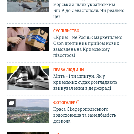
морський шлях українським
БпЛА до Севастополя. Чи реально
це?
СУСПІЛЬСТВО
«Крим – не Росія»: маркетплейс
Ozon припинив прийом нових
замовлень на Кримському
півострові
ПРАВА ЛЮДИНИ
Мить – і ти шпигун. Як у
кримських судах розглядають
звинувачення в держзраді
ФОТОГАЛЕРЕЇ
Краса Сімферопольського
водосховища та занедбаність
довкола