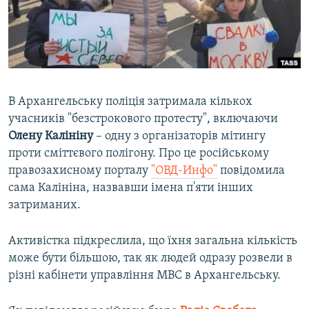
ВІДЕОУРОКИ «ELIFBE»
Русский
СВІДЧЕННЯ ОКУПАЦІЇ
Qırımtatar
УКРАЇНСЬКА ПРОБЛЕМА КРИМУ
ДОЛУЧАЙСЯ!
ІНФОГРАФІКА
В Архангельську поліція затримала кількох
учасників "безстрокового протесту", включаючи
Олену Калініну
– одну з організаторів мітингу
Усі сайти RFE/RL
проти сміттєвого полігону. Про це російському
правозахисному порталу
"ОВД-Инфо"
повідомила
сама Калініна, назвавши імена п'яти інших
затриманих.
Активістка підкреслила, що їхня загальна кількість
може бути більшою, так як людей одразу розвели в
різні кабінети управління МВС в Архангельську.