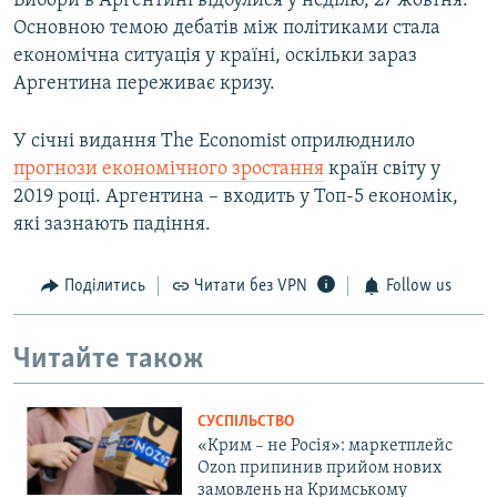
Вибори в Аргентині відбулися у неділю, 27 жовтня.
Основною темою дебатів між політиками стала
економічна ситуація у країні, оскільки зараз
Аргентина переживає кризу.
У січні видання The Economist оприлюднило
прогнози економічного зростання
країн світу у
2019 році. Аргентина – входить у Топ-5 економік,
які зазнають падіння.
Поділитись
Читати без VPN
Follow us
Читайте також
СУСПІЛЬСТВО
«Крим – не Росія»: маркетплейс
Ozon припинив прийом нових
замовлень на Кримському