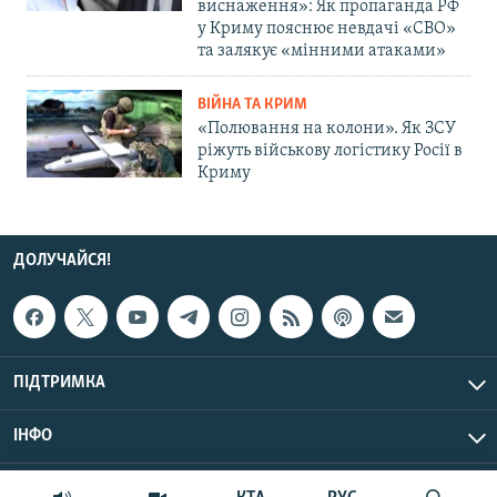
виснаження»: Як пропаганда РФ
у Криму пояснює невдачі «СВО»
та залякує «мінними атаками»
ВІЙНА ТА КРИМ
«Полювання на колони». Як ЗСУ
ріжуть військову логістику Росії в
Криму
ДОЛУЧАЙСЯ!
ПІДТРИМКА
ІНФО
© Крим.Реалії, 2026 | Усі права застережено.