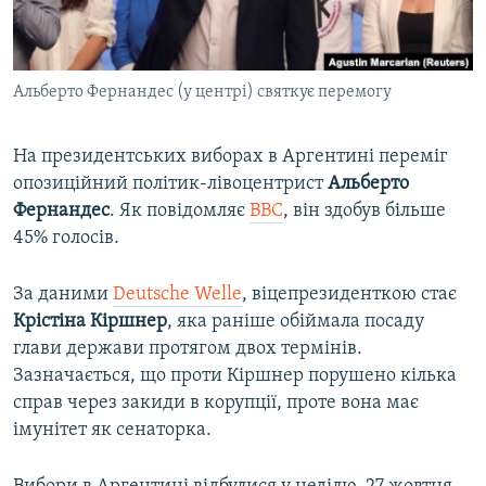
ВІДЕОУРОКИ «ELIFBE»
Русский
СВІДЧЕННЯ ОКУПАЦІЇ
Qırımtatar
Альберто Фернандес (у центрі) святкує перемогу
УКРАЇНСЬКА ПРОБЛЕМА КРИМУ
ДОЛУЧАЙСЯ!
ІНФОГРАФІКА
На президентських виборах в Аргентині переміг
опозиційний політик-лівоцентрист
Альберто
Фернандес
. Як повідомляє
ВВС
, він здобув більше
Усі сайти RFE/RL
45% голосів.
За даними
Deutsche Welle
, віцепрезиденткою стає
Крістіна Кіршнер
, яка раніше обіймала посаду
глави держави протягом двох термінів.
Зазначається, що проти Кіршнер порушено кілька
справ через закиди в корупції, проте вона має
імунітет як сенаторка.