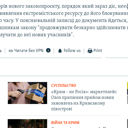
рів нового законопроєкту, порядок який зараз діє, не
виявлення екстремістського ресурсу до його блокуванн
о часу. У пояснювальній записці до документа йдеться,
ушникам закону "продовжувати безкарно здійснювати
залучати до неї нових учасників".
ь
Читати без VPN
Follow us
Print
СУСПІЛЬСТВО
«Крим – не Росія»: маркетплейс
Ozon припинив прийом нових
замовлень на Кримському
півострові
ВІЙНА ТА КРИМ