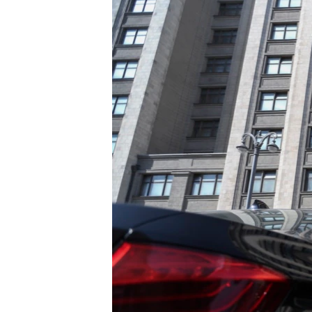
ВІДЕОУРОКИ «ELIFBE»
СВІДЧЕННЯ ОКУПАЦІЇ
УКРАЇНСЬКА ПРОБЛЕМА КРИМУ
ІНФОГРАФІКА