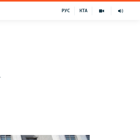
РУС
КТА
»