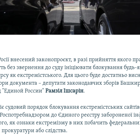
сії внесений законопроєкт, в разі прийняття якого п
ь без звернення до суду ініціювати блокування будь-
рсу як екстремістського. Для цього буде достатньо вис
ори документа – депутати законодавчих зборів Башкирі
 "Единой России"
Рамзіл Ішсарін
.
 діє судовий порядок блокування екстремістських сайтів
Роспотребнадзором до Єдиного реєстру забороненої ін
того, як ознаки екстремізму в них побачить федеральни
и прокуратури або слідства.