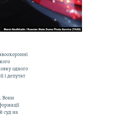
равоохоронні
якого
новку одного
ї і депутат
. Вони
формації
й суд на