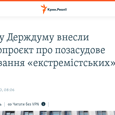
: у Держдуму внесли
опроєкт про позасудове
вання «екстремістських
0, 08:06
ь
Читати без VPN