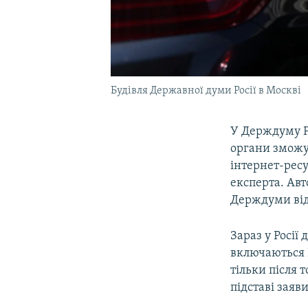
Будівля Державної думи Росії в Москві
У Держдуму Ро
органи зможут
інтернет-ресу
експерта. Авт
Держдуми від
Зараз у Росії
включаються 
тільки після 
підставі заяв