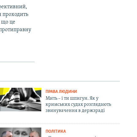
ефективний,
я проходить
 що це
 протиправну
ПРАВА ЛЮДИНИ
Мить – і ти шпигун. Як у
кримських судах розглядають
звинувачення в держзраді
ПОЛІТИКА