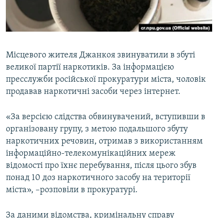
ВІДЕОУРОКИ «ELIFBE»
Русский
СВІДЧЕННЯ ОКУПАЦІЇ
Qırımtatar
УКРАЇНСЬКА ПРОБЛЕМА КРИМУ
Місцевого жителя Джанкоя звинуватили в збуті
ДОЛУЧАЙСЯ!
ІНФОГРАФІКА
великої партії наркотиків. За інформацією
пресслужби російської прокуратури міста, чоловік
продавав наркотичні засоби через інтернет.
Усі сайти RFE/RL
«За версією слідства обвинувачений, вступивши в
організовану групу, з метою подальшого збуту
наркотичних речовин, отримав з використанням
інформаційно-телекомунікаційних мереж
відомості про їхнє перебування, після цього збув
понад 10 доз наркотичного засобу на території
міста», –розповіли в прокуратурі.
За даними відомства, кримінальну справу