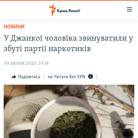
Доступність
посилання
Перейти
НОВИНИ
до
НОВИНИ
У Джанкої чоловіка звинуватили у
основного
ВОДА.КРИМ
матеріалу
збуті партії наркотиків
ВІДЕО ТА ФОТО
Перейти
до
09 лютий 2020, 19:14
ПОЛІТИКА
основної
БЛОГИ
Поділитись
Читати без VPN
навігації
Перейти
ПОГЛЯД
до
ІНТЕРВ'Ю
пошуку
ВСЕ ЗА ДЕНЬ
СПЕЦПРОЕКТИ
ЯК ОБІЙТИ БЛОКУВАННЯ
ДЕПОРТАЦІЯ