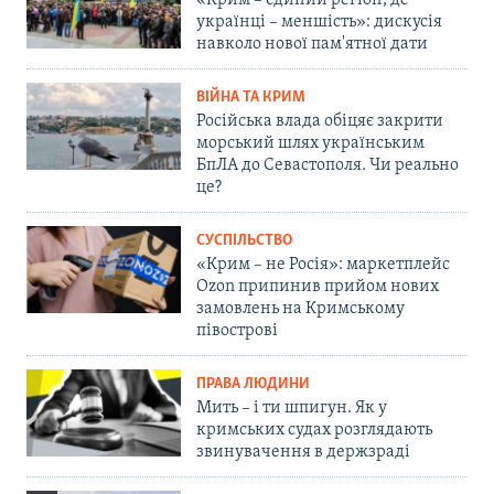
«Крим – єдиний регіон, де
українці – меншість»: дискусія
навколо нової пам'ятної дати
ВІЙНА ТА КРИМ
Російська влада обіцяє закрити
морський шлях українським
БпЛА до Севастополя. Чи реально
це?
СУСПІЛЬСТВО
«Крим – не Росія»: маркетплейс
Ozon припинив прийом нових
замовлень на Кримському
півострові
ПРАВА ЛЮДИНИ
Мить – і ти шпигун. Як у
кримських судах розглядають
звинувачення в держзраді