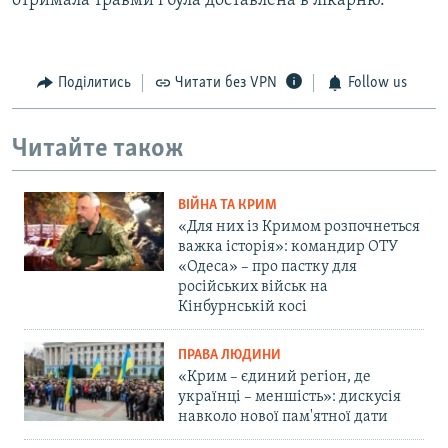
отримала травми і була доставлена в лікарню.
Поділитись
Читати без VPN
Follow us
Читайте також
ВІЙНА ТА КРИМ
«Для них із Кримом розпочнеться
важка історія»: командир ОТУ
«Одеса» – про пастку для
російських військ на
Кінбурнській косі
ПРАВА ЛЮДИНИ
«Крим – єдиний регіон, де
українці – меншість»: дискусія
навколо нової пам'ятної дати