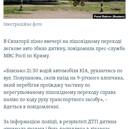
ВІДЕОУРОКИ «ELIFBE»
Русский
СВІДЧЕННЯ ОКУПАЦІЇ
Qırımtatar
Ілюстраційне фото
УКРАЇНСЬКА ПРОБЛЕМА КРИМУ
ДОЛУЧАЙСЯ!
ІНФОГРАФІКА
В Євпаторії пізно ввечері на пішохідному переході
легкове авто збило дитину, повідомила прес-служба
МВС Росії по Криму.
Усі сайти RFE/RL
«Близько 21:30 водій автомобіля КІА, рухаючись по
вул. Полупанова, скоїв наїзд на 9-річного хлопчика,
який перебігав проїжджу частину по
нерегульованому пішохідному переходу справа
наліво по ходу руху транспортного засобу», –
йдеться в повідомленні.
За інформацією поліції, в результаті ДТП дитина