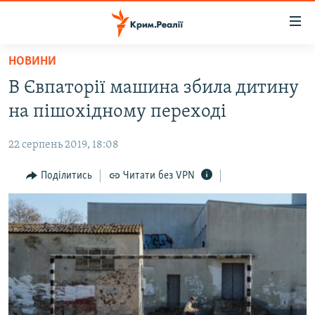
Доступність
посилання
Перейти
НОВИНИ
до
НОВИНИ
В Євпаторії машина збила дитину
основного
ВОДА.КРИМ
матеріалу
на пішохідному переході
ВІДЕО ТА ФОТО
Перейти
до
22 серпень 2019, 18:08
ПОЛІТИКА
основної
БЛОГИ
Поділитись
Читати без VPN
навігації
Перейти
ПОГЛЯД
до
ІНТЕРВ'Ю
пошуку
ВСЕ ЗА ДЕНЬ
СПЕЦПРОЕКТИ
ЯК ОБІЙТИ БЛОКУВАННЯ
ДЕПОРТАЦІЯ