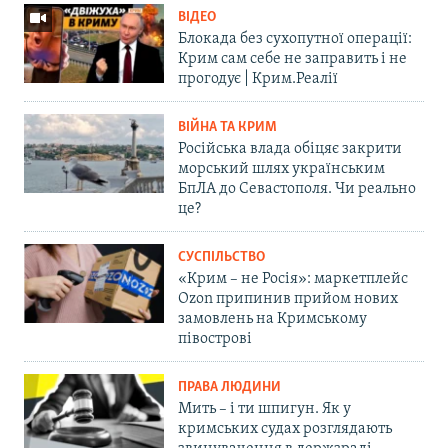
ВІДЕО
Блокада без сухопутної операції:
Крим сам себе не заправить і не
прогодує | Крим.Реалії
ВІЙНА ТА КРИМ
Російська влада обіцяє закрити
морський шлях українським
БпЛА до Севастополя. Чи реально
це?
СУСПІЛЬСТВО
«Крим – не Росія»: маркетплейс
Ozon припинив прийом нових
замовлень на Кримському
півострові
ПРАВА ЛЮДИНИ
Мить – і ти шпигун. Як у
кримських судах розглядають