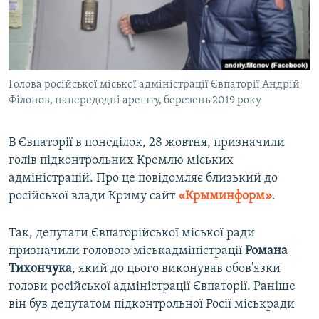
ВІДЕОУРОКИ «ELIFBE»
Русский
СВІДЧЕННЯ ОКУПАЦІЇ
Qırımtatar
УКРАЇНСЬКА ПРОБЛЕМА КРИМУ
Голова російської міської адміністрації Євпаторії Андрій
ДОЛУЧАЙСЯ!
ІНФОГРАФІКА
Філонов, напередодні арешту, березень 2019 року
В Євпаторії в понеділок, 28 жовтня, призначили
Усі сайти RFE/RL
голів підконтрольних Кремлю міських
адміністрацій. Про це повідомляє близький до
російської влади Криму сайт
«Крыминформ»
.
Так, депутати Євпаторійської міської ради
призначили головою міськадміністрації
Романа
Тихончука
, який до цього виконував обов'язки
голови російської адміністрації Євпаторії. Раніше
він був депутатом підконтрольної Росії міськради