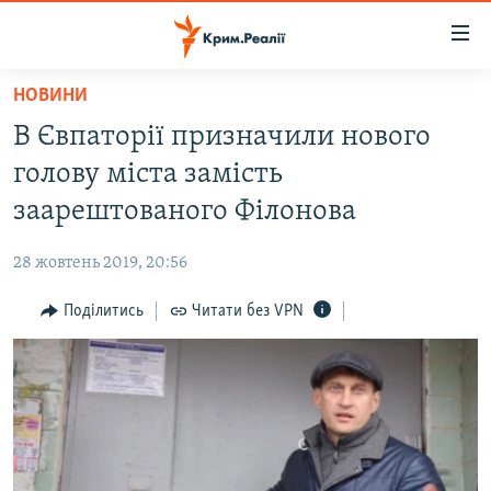
Доступність
посилання
Перейти
НОВИНИ
до
НОВИНИ
В Євпаторії призначили нового
основного
ВОДА.КРИМ
матеріалу
голову міста замість
ВІДЕО ТА ФОТО
Перейти
заарештованого Філонова
до
ПОЛІТИКА
основної
28 жовтень 2019, 20:56
БЛОГИ
навігації
Перейти
Поділитись
Читати без VPN
ПОГЛЯД
до
ІНТЕРВ'Ю
пошуку
ВСЕ ЗА ДЕНЬ
СПЕЦПРОЕКТИ
ЯК ОБІЙТИ БЛОКУВАННЯ
ДЕПОРТАЦІЯ