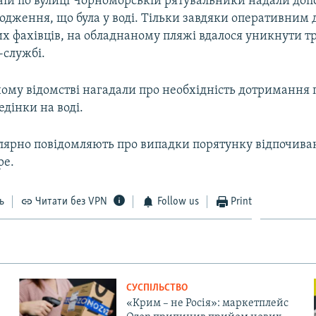
ій по вулиці Чорноморській рятувальники надали доп
одження, що була у воді. Тільки завдяки оперативним 
х фахівців, на обладнаному пляжі вдалося уникнути тра
-службі.
ому відомстві нагадали про необхідність дотримання 
едінки на воді.
лярно повідомляють про випадки порятунку відпочива
ре.
ь
Читати без VPN
Follow us
Print
СУСПІЛЬСТВО
«Крим – не Росія»: маркетплейс