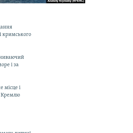
дання
бі кримського
почиваючий
оре і за
е місце і
й Кремлю