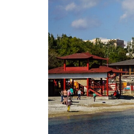
ВІДЕОУРОКИ «ELIFBE»
СВІДЧЕННЯ ОКУПАЦІЇ
УКРАЇНСЬКА ПРОБЛЕМА КРИМУ
ІНФОГРАФІКА