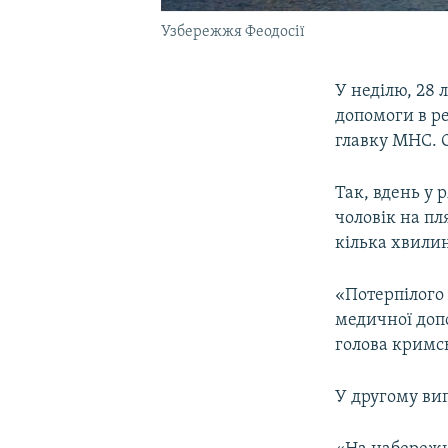
Узбережжя Феодосії
У неділю, 28 
допомоги в ре
главку МНС. О
Так, вдень у
чоловік на пл
кілька хвилин
«Потерпілого 
медичної доп
голова крим
У другому ви