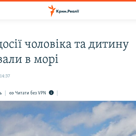
осії чоловіка та дитину
вали в морі
14:37
ь
Читати без VPN