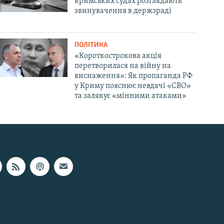
кримських судах розглядають
звинувачення в держзраді
ПОЛІТИКА
«Короткострокова акція
перетворилася на війну на
виснаження»: Як пропаганда РФ
у Криму пояснює невдачі «СВО»
та залякує «мінними атаками»