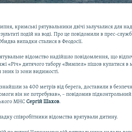
липня, кримські рятувальники двічі залучалися для на
зультаті подій на воді. Про це повідомили в прес-служ
бидва випадки сталися в Феодосії.
 рятувальне відомство надійшло повідомлення, що від
яжі «Річ» дитячого табору «Вимпел» пішов купатися в м
 зник із зони видимості.
знайшли за 400 метрів від берега, доставили в безпечн
омоги він не потребував»‚ – повідомив підконтрольни
ського МНС
Сергій Шахов
.
падку співробітники відомства врятували дитину.