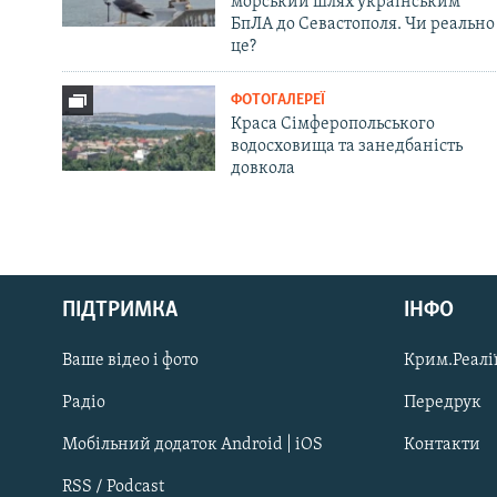
морський шлях українським
БпЛА до Севастополя. Чи реально
це?
ФОТОГАЛЕРЕЇ
Краса Сімферопольського
водосховища та занедбаність
довкола
Русский
ПІДТРИМКА
ІНФО
Qırımtatar
Ваше відео і фото
Крим.Реалії
ДОЛУЧАЙСЯ!
Радіо
Передрук
Мобільний додаток Android | iOS
Контакти
RSS / Podcast