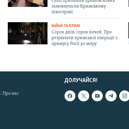
Ozon припинив прийом нових
замовлень на Кримському
півострові
ВІЙНА ТА КРИМ
Сорок днів, сорок ночей. Про
результати кримської операції з
примусу Росії до миру
ДОЛУЧАЙСЯ!
. Про нас