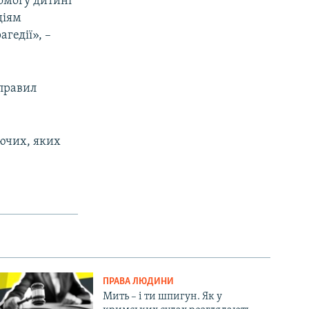
омогу дитині
діям
гедії», –
правил
ючих, яких
ПРАВА ЛЮДИНИ
Мить – і ти шпигун. Як у