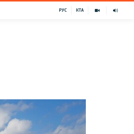
РУС
КТА