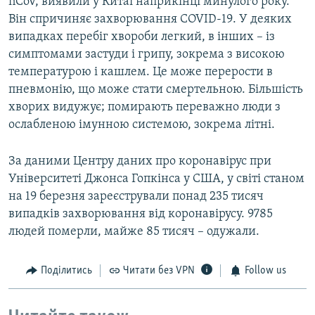
nCoV, виявили у Китаї наприкінці минулого року.
Він спричиняє захворювання COVID-19. У деяких
випадках перебіг хвороби легкий, в інших – із
симптомами застуди і грипу, зокрема з високою
температурою і кашлем. Це може перерости в
пневмонію, що може стати смертельною. Більшість
хворих видужує; помирають переважно люди з
ослабленою імунною системою, зокрема літні.
За даними Центру даних про коронавірус при
Університеті Джонса Гопкінса у США, у світі станом
на 19 березня зареєстрували понад 235 тисяч
випадків захворювання від коронавірусу. 9785
людей померли, майже 85 тисяч – одужали.
Поділитись
Читати без VPN
Follow us