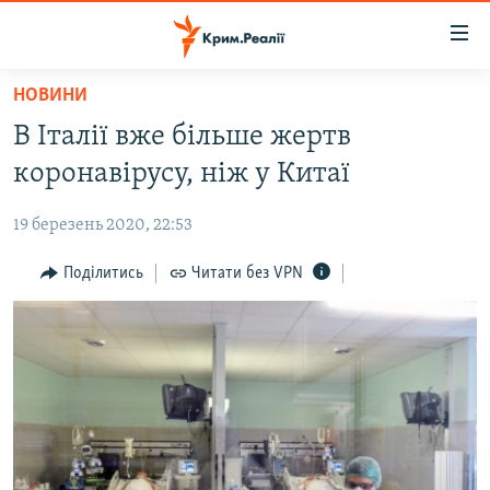
Доступність
посилання
Перейти
НОВИНИ
до
НОВИНИ
В Італії вже більше жертв
основного
ВОДА.КРИМ
матеріалу
коронавірусу, ніж у Китаї
ВІДЕО ТА ФОТО
Перейти
до
19 березень 2020, 22:53
ПОЛІТИКА
основної
БЛОГИ
Поділитись
Читати без VPN
навігації
Перейти
ПОГЛЯД
до
ІНТЕРВ'Ю
пошуку
ВСЕ ЗА ДЕНЬ
СПЕЦПРОЕКТИ
ЯК ОБІЙТИ БЛОКУВАННЯ
ДЕПОРТАЦІЯ