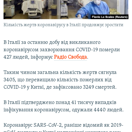
ВІДЕОУРОКИ «ELIFBE»
Русский
СВІДЧЕННЯ ОКУПАЦІЇ
Qırımtatar
Кількість жертв коронавірусу в Італії продовжує зростати
УКРАЇНСЬКА ПРОБЛЕМА КРИМУ
ДОЛУЧАЙСЯ!
ІНФОГРАФІКА
В Італії за останню добу від викликаного
коронавірусом захворювання COVID-19 померли
427 людей, інформує
Радіо Свобода
.
Усі сайти RFE/RL
Таким чином загальна кількість жертв сягнула
3405, що перевищило кількість померлих від
COVID-19 у Китаї, де зафіксовано 3249 смертей.
В Італії підтверджено понад 41 тисячу випадків
інфікування коронавірусом, одужали 4440 людей.
Коронавірус SARS-CoV-2, раніше відомий як 2019-