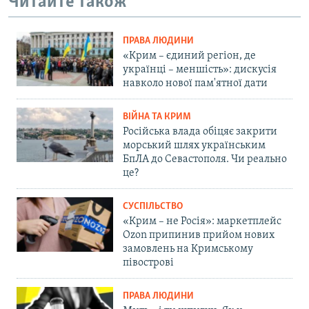
Читайте також
ПРАВА ЛЮДИНИ
«Крим – єдиний регіон, де
українці – меншість»: дискусія
навколо нової пам'ятної дати
ВІЙНА ТА КРИМ
Російська влада обіцяє закрити
морський шлях українським
БпЛА до Севастополя. Чи реально
це?
СУСПІЛЬСТВО
«Крим – не Росія»: маркетплейс
Ozon припинив прийом нових
замовлень на Кримському
півострові
ПРАВА ЛЮДИНИ