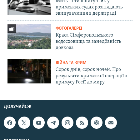
Мить – і ти шпигун. Як у
кримських судах розглядають
звинувачення в держзраді
ФОТОГАЛЕРЕЇ
Краса Сімферопольського
водосховища та занедбаність
довкола
ВІЙНА ТА КРИМ
Сорок днів, сорок ночей. Про
результати кримської операції з
примусу Росії до миру
ДОЛУЧАЙСЯ!