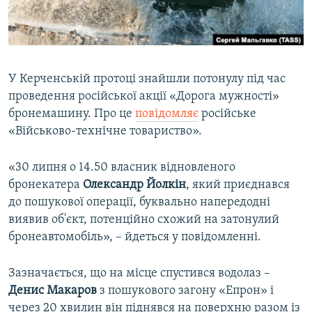
ВІДЕОУРОКИ «ELIFBE»
Русский
СВІДЧЕННЯ ОКУПАЦІЇ
Qırımtatar
УКРАЇНСЬКА ПРОБЛЕМА КРИМУ
У Керченській протоці знайшли потонулу під час
ДОЛУЧАЙСЯ!
ІНФОГРАФІКА
проведення російської акції «Дорога мужності»
бронемашину. Про це
повідомляє
російське
«Військово-технічне товариство».
Усі сайти RFE/RL
«30 липня о 14.50 власник відновленого
бронекатера
Олександр Йолкін
, який приєднався
до пошукової операції, буквально напередодні
виявив об'єкт, потенційно схожий на затонулий
бронеавтомобіль», –​ йдеться у повідомленні.
Зазначається, що на місце спустився водолаз –​
Денис Макаров
з пошукового загону «Епрон» і
через 20 хвилин він піднявся на поверхню разом із