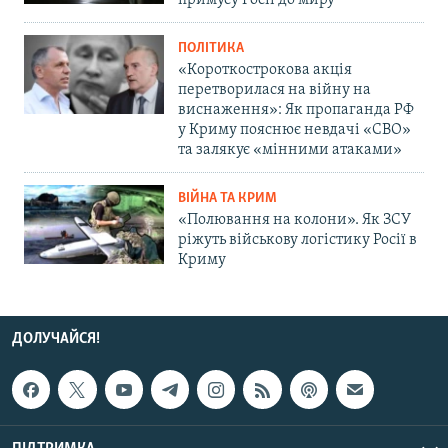
примусу Росії до миру
ПОЛІТИКА
«Короткострокова акція
перетворилася на війну на
виснаження»: Як пропаганда РФ
у Криму пояснює невдачі «СВО»
та залякує «мінними атаками»
ВІЙНА ТА КРИМ
«Полювання на колони». Як ЗСУ
ріжуть військову логістику Росії в
Криму
ДОЛУЧАЙСЯ!