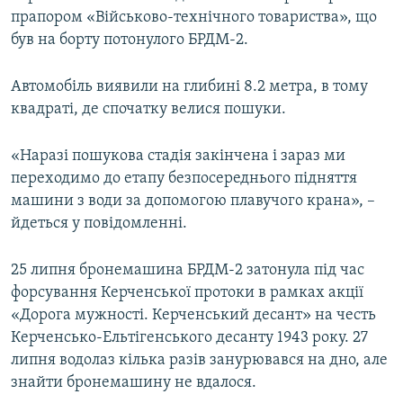
прапором «Військово-технічного товариства», що
був на борту потонулого БРДМ-2.
Автомобіль виявили на глибині 8.2 метра, в тому
квадраті, де спочатку велися пошуки.
«Наразі пошукова стадія закінчена і зараз ми
переходимо до етапу безпосереднього підняття
машини з води за допомогою плавучого крана», –​
йдеться у повідомленні.
25 липня бронемашина БРДМ-2 затонула під час
форсування Керченської протоки в рамках акції
«Дорога мужності. Керченський десант» на честь
Керченсько-Ельтігенського десанту 1943 року. 27
липня водолаз кілька разів занурювався на дно, але
знайти бронемашину не вдалося.