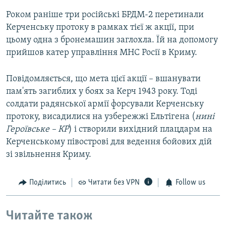
Роком раніше три російські БРДМ-2 перетинали
Керченську протоку в рамках тієї ж акції, при
цьому одна з бронемашин заглохла. Їй на допомогу
прийшов катер управління МНС Росії в Криму.
Повідомляється, що мета цієї акції –​ вшанувати
пам'ять загиблих у боях за Керч 1943 року. Тоді
солдати радянської армії форсували Керченську
протоку, висадилися на узбережжі Ельтігена (
нині
Героївське –​ КР
) і створили вихідний плацдарм на
Керченському півострові для ведення бойових дій
зі звільнення Криму.
Поділитись
Читати без VPN
Follow us
Читайте також