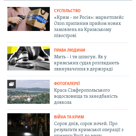
СУСПІЛЬСТВО
«Крим – не Росія»: маркетплейс
Ozon припинив прийом нових
замовлень на Кримському
півострові
ПРАВА ЛЮДИНИ
Мить – і ти шпигун. Як у
кримських судах розглядають
звинувачення в держзраді
ФОТОГАЛЕРЕЇ
Краса Сімферопольського
водосховища та занедбаність
довкола
ВІЙНА ТА КРИМ
Сорок днів, сорок ночей. Про
результати кримської операції з