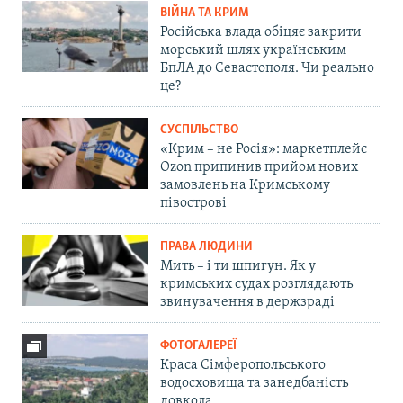
ВІЙНА ТА КРИМ
Російська влада обіцяє закрити
морський шлях українським
БпЛА до Севастополя. Чи реально
це?
СУСПІЛЬСТВО
«Крим – не Росія»: маркетплейс
Ozon припинив прийом нових
замовлень на Кримському
півострові
ПРАВА ЛЮДИНИ
Мить – і ти шпигун. Як у
кримських судах розглядають
звинувачення в держзраді
ФОТОГАЛЕРЕЇ
Краса Сімферопольського
водосховища та занедбаність
довкола