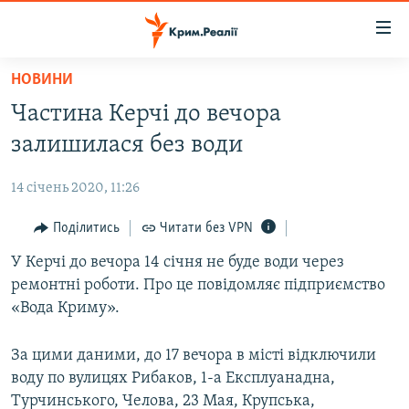
Доступність
посилання
Перейти
НОВИНИ
до
НОВИНИ
Частина Керчі до вечора
основного
ВОДА.КРИМ
матеріалу
залишилася без води
ВІДЕО ТА ФОТО
Перейти
до
14 січень 2020, 11:26
ПОЛІТИКА
основної
БЛОГИ
Поділитись
Читати без VPN
навігації
Перейти
ПОГЛЯД
У Керчі до вечора 14 січня не буде води через
до
ремонтні роботи. Про це повідомляє підприємство
ІНТЕРВ'Ю
пошуку
«Вода Криму».
ВСЕ ЗА ДЕНЬ
За цими даними, до 17 вечора в місті відключили
СПЕЦПРОЕКТИ
воду по вулицях Рибаков, 1-а Експлуанадна,
ЯК ОБІЙТИ БЛОКУВАННЯ
ДЕПОРТАЦІЯ
Турчинського, Челова, 23 Мая, Крупська,