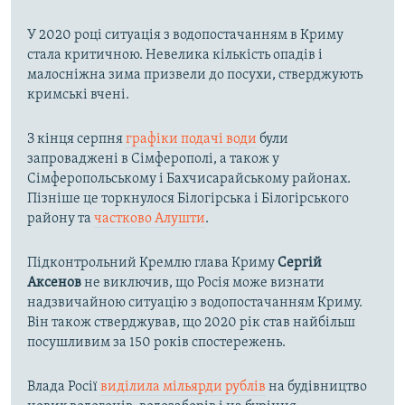
У 2020 році ситуація з водопостачанням в Криму
стала критичною. Невелика кількість опадів і
малосніжна зима призвели до посухи, стверджують
кримські вчені.
З кінця серпня
графіки подачі води
були
запроваджені в Сімферополі, а також у
Сімферопольському і Бахчисарайському районах.
Пізніше це торкнулося Білогірська і Білогірського
району та
частково Алушти
.
Підконтрольний Кремлю глава Криму
Сергій
Аксенов
не виключив, що Росія може визнати
надзвичайною ситуацію з водопостачанням Криму.
Він також стверджував, що 2020 рік став найбільш
посушливим за 150 років спостережень.
Влада Росії
виділила мільярди рублів
на будівництво