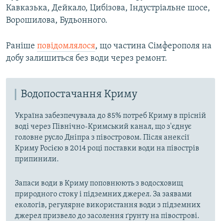
Кавказька, Дейкало, Цибізова, Індустріальне шосе,
ВІДЕОУРОКИ «ELIFBE»
Русский
Ворошилова, Будьонного.
СВІДЧЕННЯ ОКУПАЦІЇ
Qırımtatar
УКРАЇНСЬКА ПРОБЛЕМА КРИМУ
Раніше
повідомлялося
, що частина Сімферополя на
добу залишиться без води через ремонт.
ДОЛУЧАЙСЯ!
ІНФОГРАФІКА
Водопостачання Криму
Усі сайти RFE/RL
Україна забезпечувала до 85% потреб Криму в прісній
воді через Північно-Кримський канал, що з'єднує
головне русло Дніпра з півостровом. Після анексії
Криму Росією в 2014 році поставки води на півострів
припинили.
Запаси води в Криму поповнюють з водосховищ
природного стоку і підземних джерел. За заявами
екологів, регулярне використання води з підземних
джерел призвело до засолення ґрунту на півострові.