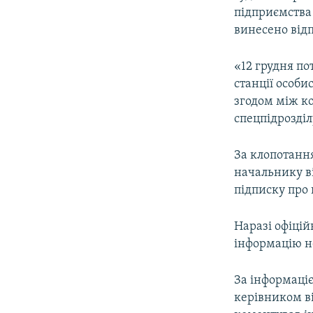
підприємства 
винесено відп
«12 грудня по
станції особи
згодом між ко
спецпідрозділ
За клопотання
начальнику в
підписку про 
Наразі офіцій
інформацію н
За інформаці
керівником ві