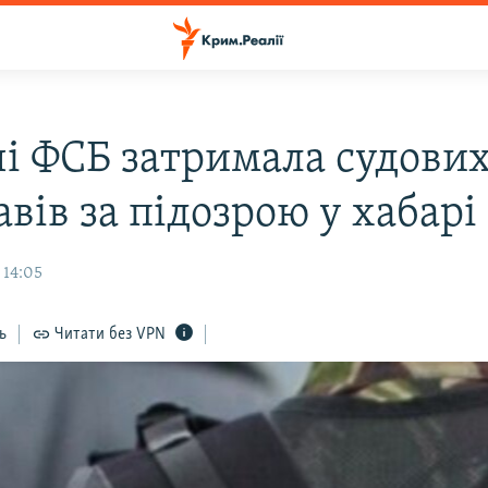
чі ФСБ затримала судови
вів за підозрою у хабарі
 14:05
ь
Читати без VPN