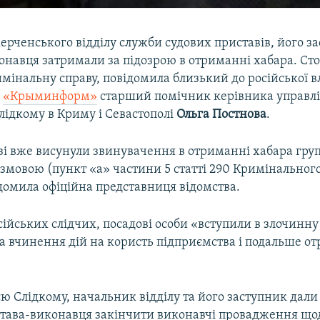
рченського відділу служби судових приставів, його за
онавця затримали за підозрою в отриманні хабара. Ст
мінальну справу, повідомила близький до російської 
с
«Крыминформ»
старший помічник керівника управл
лідкому в Криму і Севастополі
Ольга Постнова
.
зі вже висунули звинувачення в отриманні хабара груп
змовою (пункт «а» частини 5 статті 290 Кримінальног
відомила офіційна представниця відомства.
сійських слідчих, посадові особи «вступили в злочинну
а вчинення дій на користь підприємства і подальше о
ю Слідкому, начальник відділу та його заступник дали
става-виконавця закінчити виконавчі провадження що