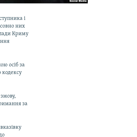
ступника і
осовно них
влади Криму
іння
ою осіб за
о кодексу
 змову,
тримання за
 вказівку
до