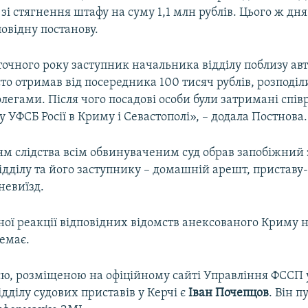
зі стягнення штафу на суму 1,1 млн рублів. Цього ж дня
овідну постанову.
точного року заступник начальника відділу поблизу ав
сто отримав від посередника 100 тисяч рублів, розподі
легами. Після чого посадові особи були затримані спі
у УФСБ Росії в Криму і Севастополі», – додала Постнова.
м слідства всім обвинуваченим суд обрав запобіжний 
ідділу та його заступнику – домашній арешт, приставу
невиїзд.
ної реакції відповідних відомств анексованого Криму 
емає.
єю, розміщеною на офіційному сайті Управління ФССП 
дділу судових приставів у Керчі є
Іван Почепцов
. Він п