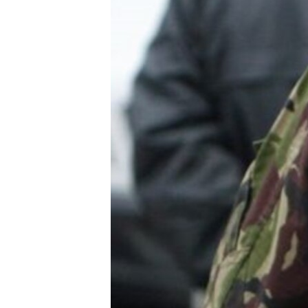
ВІДЕОУРОКИ «ELIFBE»
СВІДЧЕННЯ ОКУПАЦІЇ
УКРАЇНСЬКА ПРОБЛЕМА КРИМУ
ІНФОГРАФІКА