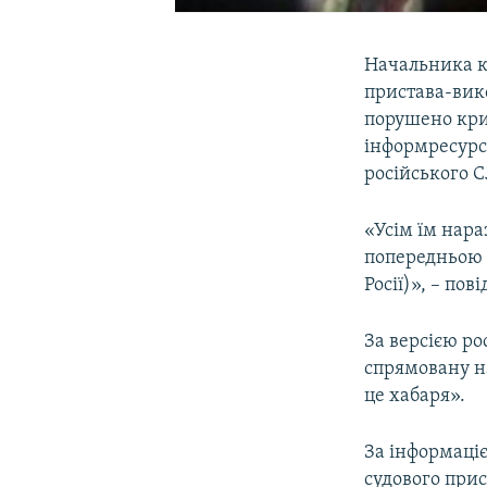
Начальника ке
пристава-вик
порушено кри
інформресур
російського С
«Усім їм нара
попередньою 
Росії)», – по
За версією ро
спрямовану н
це хабаря».
За інформаціє
судового при