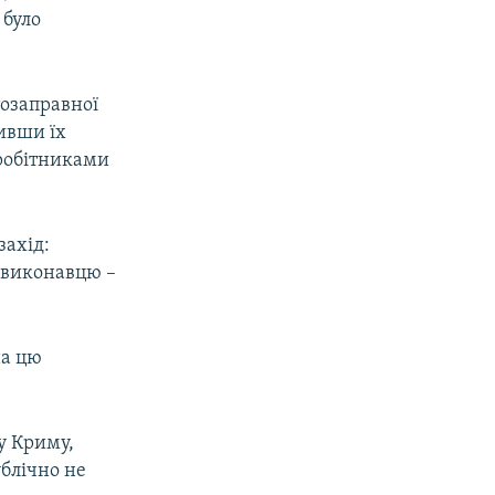
 було
тозаправної
ливши їх
вробітниками
захід:
-виконавцю –
на цю
у Криму,
ублічно не