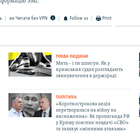
нформацію ЗМІ.
ь
Читати без VPN
Follow us
Print
ПРАВА ЛЮДИНИ
Мить – і ти шпигун. Як у
кримських судах розглядають
звинувачення в держзраді
ПОЛІТИКА
«Короткострокова акція
перетворилася на війну на
виснаження»: Як пропаганда РФ
у Криму пояснює невдачі «СВО»
та залякує «мінними атаками»