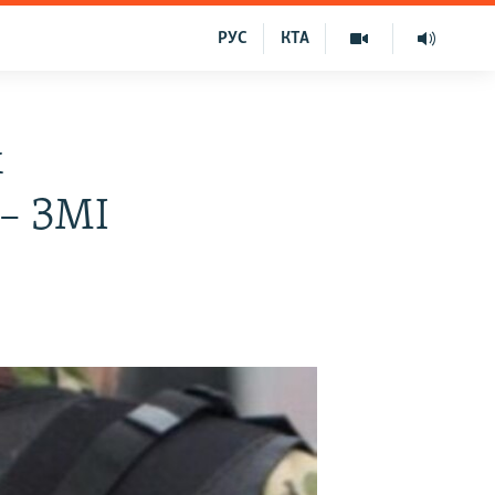
РУС
КТА
х
 – ЗМІ