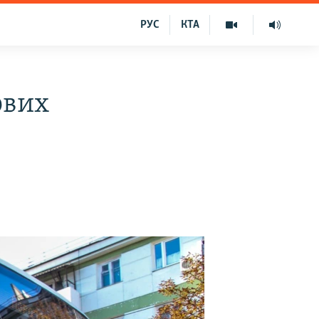
РУС
КТА
ових