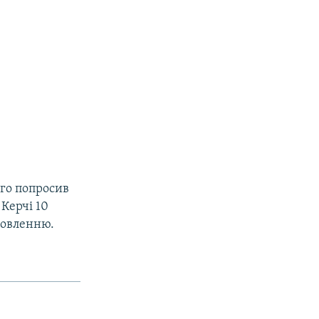
го попросив
 Керчі 10
дновленню.