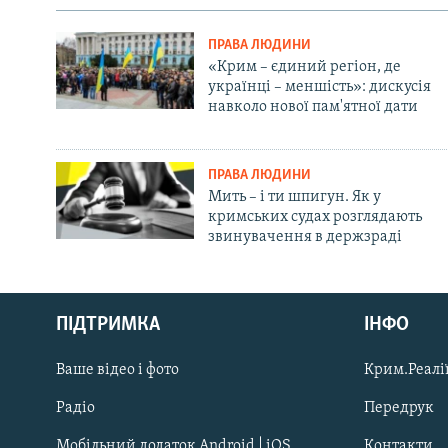
ПРАВА ЛЮДИНИ
«Крим – єдиний регіон, де
українці – меншість»: дискусія
навколо нової пам'ятної дати
ПРАВА ЛЮДИНИ
Мить – і ти шпигун. Як у
кримських судах розглядають
звинувачення в держзраді
Русский
ПІДТРИМКА
ІНФО
Qırımtatar
Ваше відео і фото
Крим.Реалії
ДОЛУЧАЙСЯ!
Радіо
Передрук
Мобільний додаток Android | iOS
Контакти