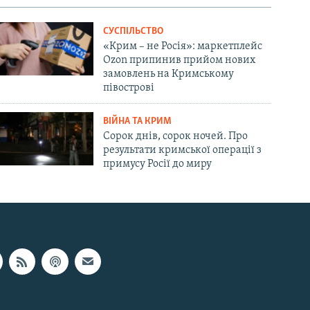
СУСПІЛЬСТВО
«Крим – не Росія»: маркетплейс
Ozon припинив прийом нових
замовлень на Кримському
півострові
ВІЙНА ТА КРИМ
Сорок днів, сорок ночей. Про
результати кримської операції з
примусу Росії до миру