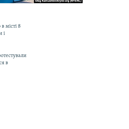
в місті 8
и і
ротестували
ся в