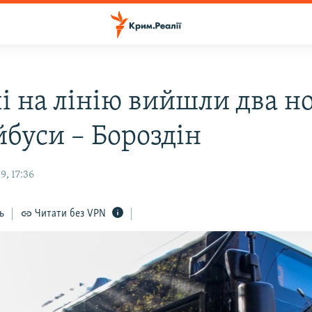
чі на лінію вийшли два н
йбуси – Бороздін
, 17:36
ь
Читати без VPN