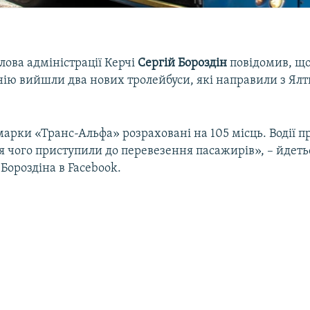
лова адміністрації Керчі
Сергій Бороздін
повідомив, що 
нію вийшли два нових тролейбуси, які направили з Ялт
арки «Транс-Альфа» розраховані на 105 місць. Водії п
 чого приступили до перевезення пасажирів», – йдеть
Бороздіна в Facebook.