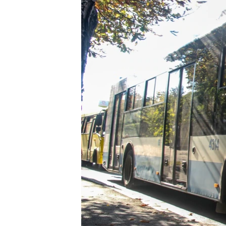
ВІДЕОУРОКИ «ELIFBE»
СВІДЧЕННЯ ОКУПАЦІЇ
УКРАЇНСЬКА ПРОБЛЕМА КРИМУ
ІНФОГРАФІКА