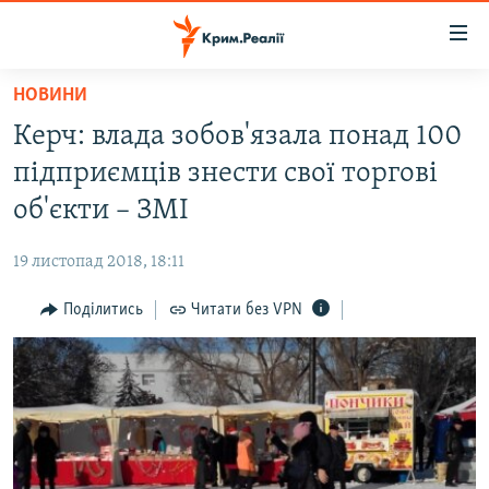
Доступність
посилання
Перейти
НОВИНИ
до
НОВИНИ
Керч: влада зобов'язала понад 100
основного
ВОДА.КРИМ
матеріалу
підприємців знести свої торгові
ВІДЕО ТА ФОТО
Перейти
об'єкти – ЗМІ
до
ПОЛІТИКА
основної
19 листопад 2018, 18:11
БЛОГИ
навігації
Перейти
Поділитись
Читати без VPN
ПОГЛЯД
до
ІНТЕРВ'Ю
пошуку
ВСЕ ЗА ДЕНЬ
СПЕЦПРОЕКТИ
ЯК ОБІЙТИ БЛОКУВАННЯ
ДЕПОРТАЦІЯ