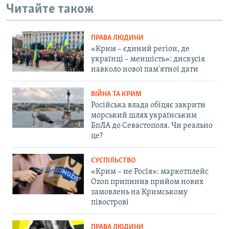
Читайте також
ПРАВА ЛЮДИНИ
«Крим – єдиний регіон, де
українці – меншість»: дискусія
навколо нової пам'ятної дати
ВІЙНА ТА КРИМ
Російська влада обіцяє закрити
морський шлях українським
БпЛА до Севастополя. Чи реально
це?
СУСПІЛЬСТВО
«Крим – не Росія»: маркетплейс
Ozon припинив прийом нових
замовлень на Кримському
півострові
ПРАВА ЛЮДИНИ