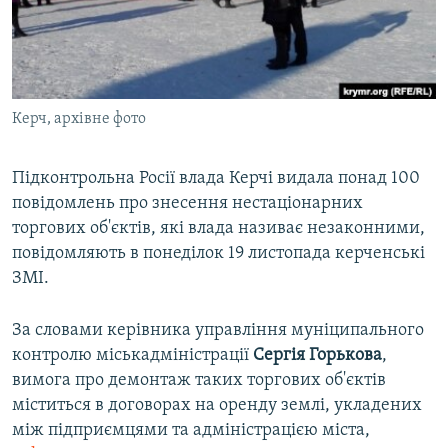
ВІДЕОУРОКИ «ELIFBE»
Русский
СВІДЧЕННЯ ОКУПАЦІЇ
Qırımtatar
УКРАЇНСЬКА ПРОБЛЕМА КРИМУ
Керч, архівне фото
ДОЛУЧАЙСЯ!
ІНФОГРАФІКА
Підконтрольна Росії влада Керчі видала понад 100
повідомлень про знесення нестаціонарних
Усі сайти RFE/RL
торгових об'єктів, які влада називає незаконними,
повідомляють в понеділок 19 листопада керченські
ЗМІ.
За словами керівника управління муніципального
контролю міськадміністрації
Сергія Горькова
,
вимога про демонтаж таких торгових об'єктів
міститься в договорах на оренду землі, укладених
між підприємцями та адміністрацією міста,