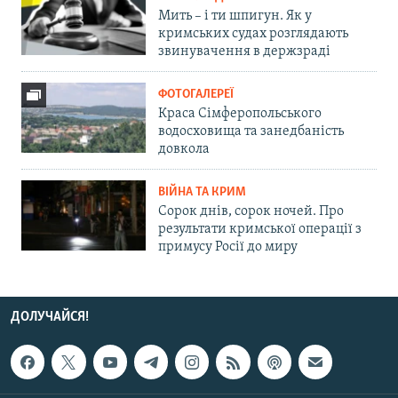
Мить – і ти шпигун. Як у
кримських судах розглядають
звинувачення в держзраді
ФОТОГАЛЕРЕЇ
Краса Сімферопольського
водосховища та занедбаність
довкола
ВІЙНА ТА КРИМ
Сорок днів, сорок ночей. Про
результати кримської операції з
примусу Росії до миру
ДОЛУЧАЙСЯ!