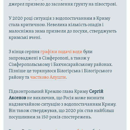
джерел призвело до засолення ґрунту на півострові.
У 2020 році ситуація з водопостачанням в Криму
стала критичною. Невелика кількість опадів і
малосніжна зима призвели до посухи, стверджують
кримські вчені.
З кінця серпня
графіки подачі води
були
запроваджені в Сімферополі, а також у
Сімферопольському і Бахчисарайському районах.
Пізніше це торкнулося Білогірська і Білогірського
району та
частково Алушти
.
Підконтрольний Кремлю глава Криму
Сергій
Аксенов
не виключив, що Росія може визнати
надзвичайною ситуацію з водопостачанням Криму.
Він також стверджував, що 2020 рік став найбільш
посушливим за 150 років спостережень.