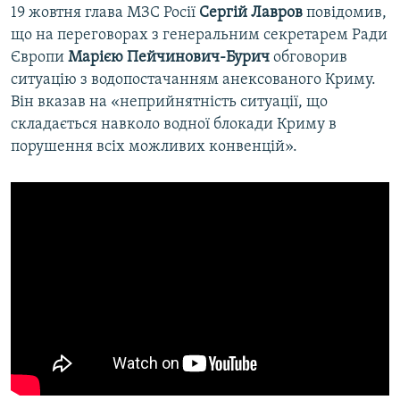
19 жовтня глава МЗС Росії
Сергій Лавров
повідомив,
що на переговорах з генеральним секретарем Ради
Європи
Марією Пейчинович-Бурич
обговорив
ситуацію з водопостачанням анексованого Криму.
Він вказав на «неприйнятність ситуації, що
складається навколо водної блокади Криму в
порушення всіх можливих конвенцій».