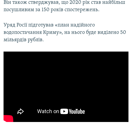
Він також стверджував, що 2020 рік став найбільш
посушливим за 150 років спостережень.
Уряд Росії підготував «план надійного
водопостачання Криму», на нього буде виділено 50
мільярдів рублів.