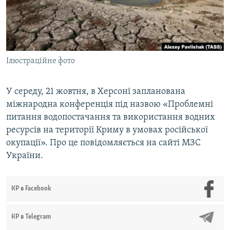
ВІДЕОУРОКИ «ELIFBE»
Русский
СВІДЧЕННЯ ОКУПАЦІЇ
Qırımtatar
УКРАЇНСЬКА ПРОБЛЕМА КРИМУ
Ілюстраційне фото
ДОЛУЧАЙСЯ!
ІНФОГРАФІКА
У середу, 21 жовтня, в Херсоні запланована
міжнародна конференція під назвою «Проблемні
Усі сайти RFE/RL
питання водопостачання та використання водних
ресурсів на території Криму в умовах російської
окупації». Про це повідомляється на сайті МЗС
України.
КР в Facebook
КР в Telegram