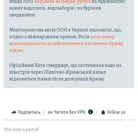
Влада Росії
виділила мільярди рублів
на будівництво
нових водогонів, водозаборів і на буріння
свердловин.
Моніторингова місія ООН в Україні наполягає, що,
згідно з міжнародним правом, Росія
несе повну
відповідальність за забезпечення населення Криму
водою
.
Офіційний Київ стверджує, що постачання води на
півострів через Північно-Кримський канал
відновиться тільки після деокупації Криму.
Поділитись
Читати без VPN
Follow us
This item is part of