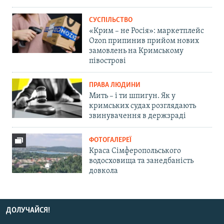
СУСПІЛЬСТВО
«Крим – не Росія»: маркетплейс
Ozon припинив прийом нових
замовлень на Кримському
півострові
ПРАВА ЛЮДИНИ
Мить – і ти шпигун. Як у
кримських судах розглядають
звинувачення в держзраді
ФОТОГАЛЕРЕЇ
Краса Сімферопольського
водосховища та занедбаність
довкола
ДОЛУЧАЙСЯ!