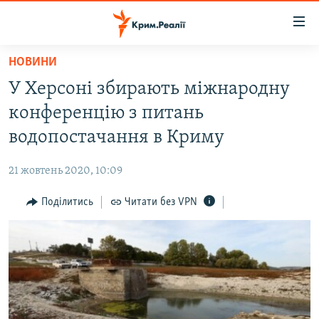
Доступність
посилання
Перейти
НОВИНИ
до
НОВИНИ
У Херсоні збирають міжнародну
основного
ВОДА.КРИМ
матеріалу
конференцію з питань
ВІДЕО ТА ФОТО
Перейти
водопостачання в Криму
до
ПОЛІТИКА
основної
21 жовтень 2020, 10:09
БЛОГИ
навігації
Перейти
Поділитись
Читати без VPN
ПОГЛЯД
до
ІНТЕРВ'Ю
пошуку
ВСЕ ЗА ДЕНЬ
СПЕЦПРОЕКТИ
ЯК ОБІЙТИ БЛОКУВАННЯ
ДЕПОРТАЦІЯ