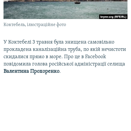
ВІДЕОУРОКИ «ELIFBE»
Русский
СВІДЧЕННЯ ОКУПАЦІЇ
Qırımtatar
Коктебель, ілюстраційне фото
УКРАЇНСЬКА ПРОБЛЕМА КРИМУ
ДОЛУЧАЙСЯ!
ІНФОГРАФІКА
У Коктебелі 3 травня була знищена самовільно
прокладена каналізаційна труба, по якій нечистоти
скидалися прямо в море. Про це в Facebook
Усі сайти RFE/RL
повідомила голова російської адміністрації селища
Валентина Прохоренко
.