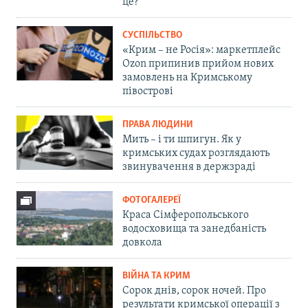
це?
СУСПІЛЬСТВО
«Крим – не Росія»: маркетплейс
Ozon припинив прийом нових
замовлень на Кримському
півострові
ПРАВА ЛЮДИНИ
Мить – і ти шпигун. Як у
кримських судах розглядають
звинувачення в держзраді
ФОТОГАЛЕРЕЇ
Краса Сімферопольського
водосховища та занедбаність
довкола
ВІЙНА ТА КРИМ
Сорок днів, сорок ночей. Про
результати кримської операції з