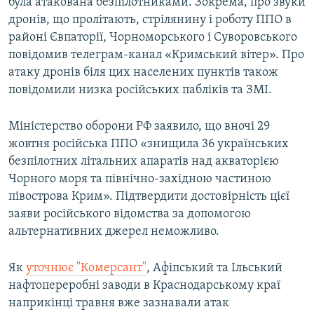
була атакована безпілотниками. Зокрема, про звуки
дронів, що пролітають, стрілянину і роботу ППО в
районі Євпаторії, Чорноморського і Суворовського
повідомив телеграм-канал «Кримський вітер». Про
атаку дронів біля цих населених пунктів також
повідомили низка російських пабліків та ЗМІ.
Міністерство оборони РФ заявило, що вночі 29
жовтня російська ППО «знищила 36 українських
безпілотних літальних апаратів над акваторією
Чорного моря та північно-західною частиною
півострова Крим». Підтвердити достовірність цієї
заяви російського відомства за допомогою
альтернативних джерел неможливо.
Як
уточнює "Комерсант"
, Афіпський та Ільський
нафтопереробні заводи в Краснодарському краї
наприкінці травня вже зазнавали атак