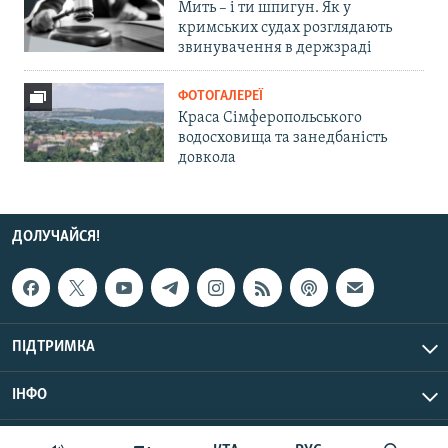
Мить – і ти шпигун. Як у
кримських судах розглядають
звинувачення в держзраді
ФОТОГАЛЕРЕЇ
Краса Сімферопольського
водосховища та занедбаність
довкола
ДОЛУЧАЙСЯ!
ПІДТРИМКА
ІНФО
© Крим.Реалії, 2026 | Усі права застережено.