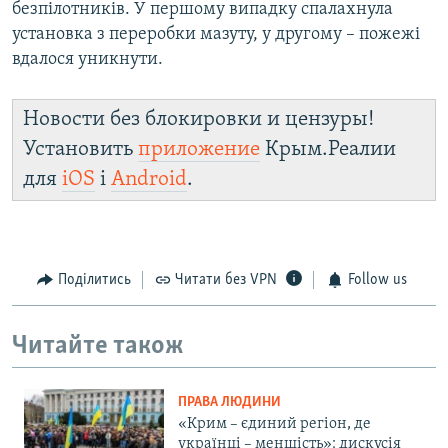
безпілотників. У першому випадку спалахнула
установка з переробки мазуту, у другому – пожежі
вдалося уникнути.
Новости без блокировки и цензуры!
Установить
приложение
Крым.Реалии
для
iOS
і
Android
.
Поділитись
Читати без VPN
Follow us
Читайте також
ПРАВА ЛЮДИНИ
«Крим – єдиний регіон, де
українці – меншість»: дискусія