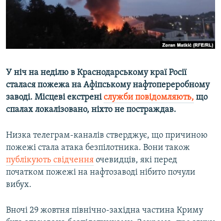
ВІДЕОУРОКИ «ELIFBE»
Русский
СВІДЧЕННЯ ОКУПАЦІЇ
Qırımtatar
УКРАЇНСЬКА ПРОБЛЕМА КРИМУ
ДОЛУЧАЙСЯ!
ІНФОГРАФІКА
У ніч на неділю в Краснодарському краї Росії
сталася пожежа на Афіпському нафтопереробному
заводі. Місцеві екстрені
служби повідомляють,
що
Усі сайти RFE/RL
спалах локалізовано, ніхто не постраждав.
Низка телеграм-каналів стверджує, що причиною
пожежі стала атака безпілотника. Вони також
публікують свідчення
очевидців, які перед
початком пожежі на нафтозаводі нібито почули
вибух.
Вночі 29 жовтня північно-західна частина Криму