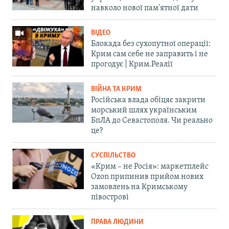
навколо нової пам'ятної дати
ВІДЕО
Блокада без сухопутної операції:
Крим сам себе не заправить і не
прогодує | Крим.Реалії
ВІЙНА ТА КРИМ
Російська влада обіцяє закрити
морський шлях українським
БпЛА до Севастополя. Чи реально
це?
СУСПІЛЬСТВО
«Крим – не Росія»: маркетплейс
Ozon припинив прийом нових
замовлень на Кримському
півострові
ПРАВА ЛЮДИНИ