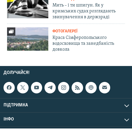
Мить – і ти шпигун. Як у
кримських судах розглядають
звинувачення в держзраді
ФОТОГАЛЕРЕЇ
Краса Сімферопольського
водосховища та занедбаність
довкола
ДОЛУЧАЙСЯ!
ПІДТРИМКА
ІНФО