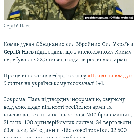
ВІДЕОУРОКИ «ELIFBE»
Русский
СВІДЧЕННЯ ОКУПАЦІЇ
Qırımtatar
Сергій Наєв
УКРАЇНСЬКА ПРОБЛЕМА КРИМУ
ДОЛУЧАЙСЯ!
ІНФОГРАФІКА
Командувач Об'єднаних сил Збройних Сил України
Сергій Наєв
підтвердив, що в анексованому Криму
перебувають 32,5 тисячі солдатів російської армії.
Усі сайти RFE/RL
Про це він сказав в ефірі ток-шоу
«Право на владу»
9 липня на українському телеканалі 1+1.
Зокрема, Наєв підтвердив інформацію, озвучену
ведучою, щодо кількості російської армії та
військової техніки на півострові: 200 бронемашин,
31 танк, 100 артилерійських систем, 34 вертольоти,
63 літаки, 684 одиниці військової техніки, 32 500