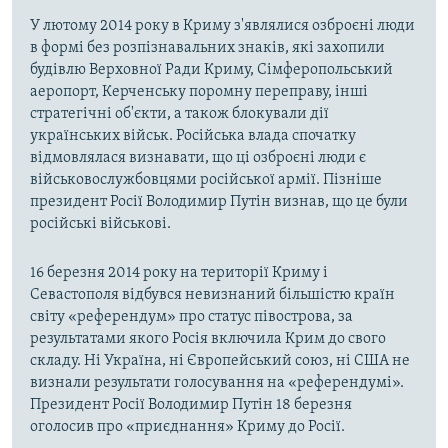
У лютому 2014 року в Криму з'являлися озброєні люди
в формі без розпізнавальних знаків, які захопили
будівлю Верховної Ради Криму, Сімферопольський
аеропорт, Керченську поромну переправу, інші
стратегічні об'єкти, а також блокували дії
українських військ. Російська влада спочатку
відмовлялася визнавати, що ці озброєні люди є
військовослужбовцями російської армії. Пізніше
президент Росії Володимир Путін визнав, що це були
російські військові.
16 березня 2014 року на території Криму і
Севастополя відбувся невизнаний більшістю країн
світу «референдум» про статус півострова, за
результатами якого Росія включила Крим до свого
складу. Ні Україна, ні Європейський союз, ні США не
визнали результати голосування на «референдумі».
Президент Росії Володимир Путін 18 березня
оголосив про «приєднання» Криму до Росії.