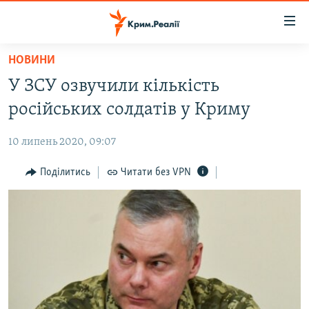
Доступність
посилання
Перейти
НОВИНИ
до
НОВИНИ
У ЗСУ озвучили кількість
основного
ВОДА.КРИМ
матеріалу
російських солдатів у Криму
ВІДЕО ТА ФОТО
Перейти
до
10 липень 2020, 09:07
ПОЛІТИКА
основної
БЛОГИ
Поділитись
Читати без VPN
навігації
Перейти
ПОГЛЯД
до
ІНТЕРВ'Ю
пошуку
ВСЕ ЗА ДЕНЬ
СПЕЦПРОЕКТИ
ЯК ОБІЙТИ БЛОКУВАННЯ
ДЕПОРТАЦІЯ