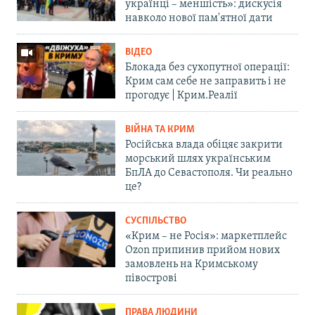
українці – меншість»: дискусія
навколо нової пам'ятної дати
ВІДЕО
Блокада без сухопутної операції:
Крим сам себе не заправить і не
прогодує | Крим.Реалії
ВІЙНА ТА КРИМ
Російська влада обіцяє закрити
морський шлях українським
БпЛА до Севастополя. Чи реально
це?
СУСПІЛЬСТВО
«Крим – не Росія»: маркетплейс
Ozon припинив прийом нових
замовлень на Кримському
півострові
ПРАВА ЛЮДИНИ