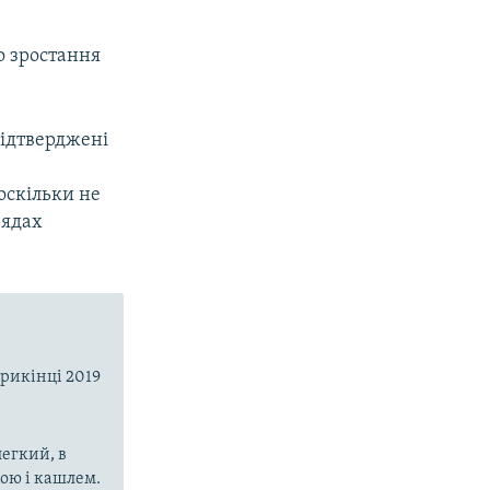
о зростання
підтверджені
оскільки не
рядах
прикінці 2019
егкий, в
рою і кашлем.