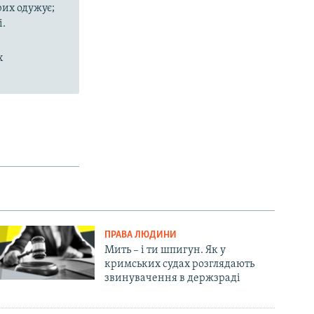
рих одужує;
і.
х
ПРАВА ЛЮДИНИ
Мить – і ти шпигун. Як у
кримських судах розглядають
звинувачення в держзраді