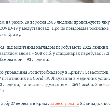
ом на ранок 28 вересня 1583 людини продовжують ліку
COVID-19 у медустановах. Про це повідомляє російське
ов'я Криму.
ься, під медичним наглядом перебувають 2322 людини, 
глядом вдома – 508 осіб, у стаціонарах перебуває 172
обсерватори – 93 людини.
ю управління Роспотребнадзору в Криму і Севастополі,
7 позитивних на Covid-19. Лікування в медичних уста
3 людини, виписано з одужанням – 2694 особи. З почат
іб.
 добу 27 вересня в Криму
зареєстровано
82 випадки кор