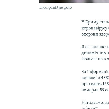
Ілюстраційне фото
У Криму стан
коронавірусу 
охорони здор
Як зазначаєт
динамічним на
ізольовано в 
За інформаціє
виявлено 438
проходять 158
померли 59 ос
Нагадаємо, за
інфекції.