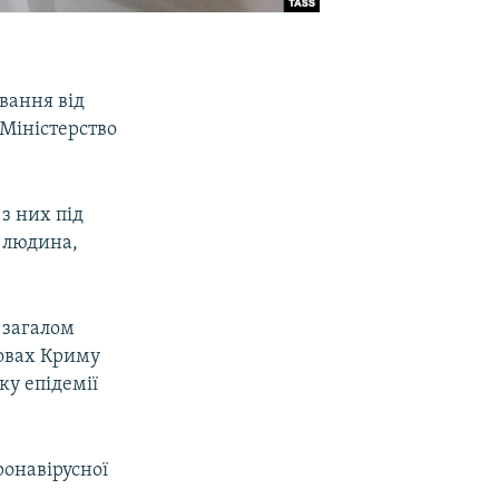
вання від
 Міністерство
з них під
1 людина,
 загалом
новах Криму
ку епідемії
онавірусної