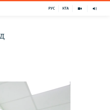
РУС
КТА
ід