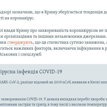
дзорі зазначили, що в Криму зберігається тенденція д
і на коронавірус.
ої влади Криму про захворюваність коронавірусом не 
и організаціями та іншими незалежними джерелами.
ики
стверджують
, що ця статистика суттєво занижена, 
агатьох важливих факторів, включаючи інфікування в 
йськових і спецслужб.
ірусна інфекція COVID-19
SARS-CoV-2, раніше відомий як 2019 nCoV, виявили в Китаї на
 захворювання COVID-19. У деяких випадках перебіг хвороби л
имптомами застуди та грипу, в тому числі з високою температу