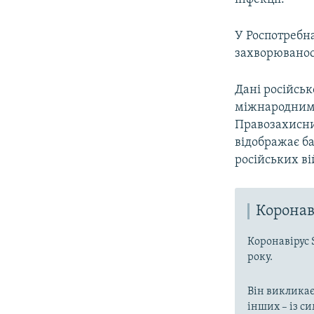
У Роспотребна
захворюваност
Дані російськ
міжнародним
Правозахисн
відображає б
російських ві
Коронав
Коронавірус 
року.
Він викликає
інших – із с