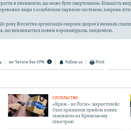
рости в пневмонію, що може бути смертельною. Більшість хво
реважно люди з ослабленою імунною системою, зокрема літн
020 року Всесвітня організація охорони здоров'я визнала спала
, що викликається новим коронавірусом, пандемією.
ь
Читати без VPN
Follow us
Print
СУСПІЛЬСТВО
«Крим – не Росія»: маркетплейс
Ozon припинив прийом нових
замовлень на Кримському
півострові