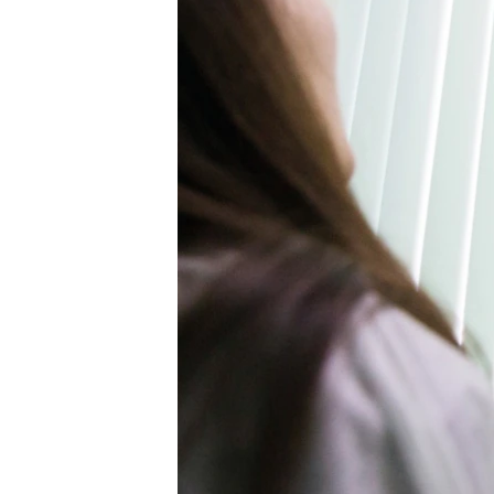
ВІДЕОУРОКИ «ELIFBE»
СВІДЧЕННЯ ОКУПАЦІЇ
УКРАЇНСЬКА ПРОБЛЕМА КРИМУ
ІНФОГРАФІКА