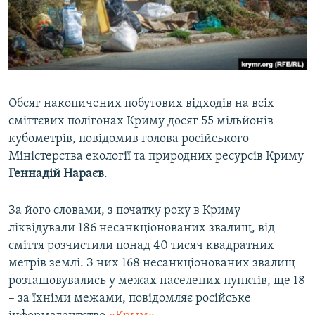
ВІДЕОУРОКИ «ELIFBE»
Русский
СВІДЧЕННЯ ОКУПАЦІЇ
Qırımtatar
УКРАЇНСЬКА ПРОБЛЕМА КРИМУ
ДОЛУЧАЙСЯ!
ІНФОГРАФІКА
Обсяг накопичених побутових відходів на всіх
сміттєвих полігонах Криму досяг 55 мільйонів
кубометрів, повідомив голова російського
Усі сайти RFE/RL
Міністерства екології та природних ресурсів Криму
Геннадій Нараєв
.
За його словами, з початку року в Криму
ліквідували 186 несанкціонованих звалищ, від
сміття розчистили понад 40 тисяч квадратних
метрів землі. З них 168 несанкціонованих звалищ
розташовувались у межах населених пунктів, ще 18
– за їхніми межами, повідомляє російське