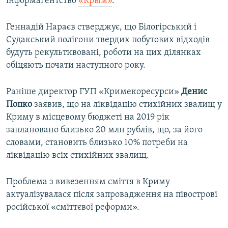
інформагентство
«Крым»
.
Геннадій Нараєв стверджує, що Білогірський і
Судакський полігони твердих побутових відходів
будуть рекультивовані, роботи на цих ділянках
обіцяють почати наступного року.
Раніше директор ГУП «Кримекоресурси»
Денис
Попко
заявив, що на ліквідацію стихійних звалищ у
Криму в місцевому бюджеті на 2019 рік
заплановано близько 20 млн рублів, що, за його
словами, становить близько 10% потреби на
ліквідацію всіх стихійних звалищ.
Проблема з вивезенням сміття в Криму
актуалізувалася після запровадження на півострові
російської «сміттєвої реформи».