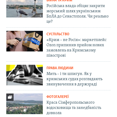
ВІЙНА ТА КРИМ
Російська влада обіцяє закрити
морський шлях українським
БпЛА до Севастополя. Чи реально
це?
СУСПІЛЬСТВО
«Крим – не Росія»: маркетплейс
Ozon припинив прийом нових
замовлень на Кримському
півострові
ПРАВА ЛЮДИНИ
Мить – і ти шпигун. Як у
кримських судах розглядають
звинувачення в держзраді
ФОТОГАЛЕРЕЇ
Краса Сімферопольського
водосховища та занедбаність
довкола