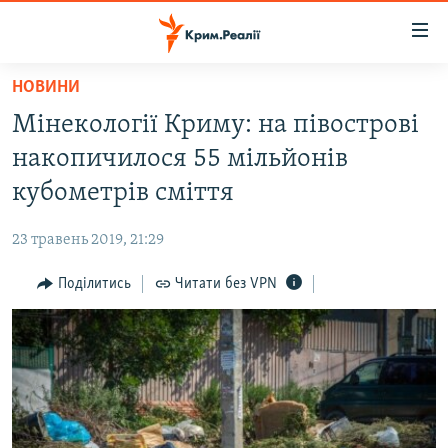
Доступність
посилання
Перейти
НОВИНИ
до
НОВИНИ
Мінекології Криму: на півострові
основного
ВОДА.КРИМ
матеріалу
накопичилося 55 мільйонів
ВІДЕО ТА ФОТО
Перейти
кубометрів сміття
до
ПОЛІТИКА
основної
23 травень 2019, 21:29
БЛОГИ
навігації
Перейти
Поділитись
Читати без VPN
ПОГЛЯД
до
ІНТЕРВ'Ю
пошуку
ВСЕ ЗА ДЕНЬ
СПЕЦПРОЕКТИ
ЯК ОБІЙТИ БЛОКУВАННЯ
ДЕПОРТАЦІЯ