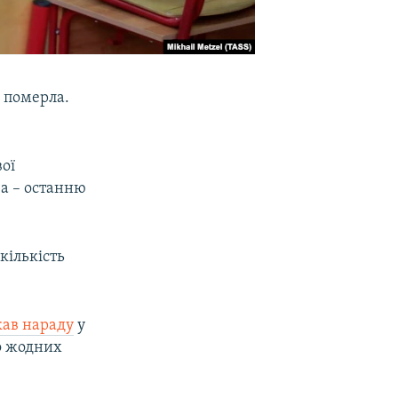
а померла.
вої
 за – останню
кількість
кав нараду
у
що жодних