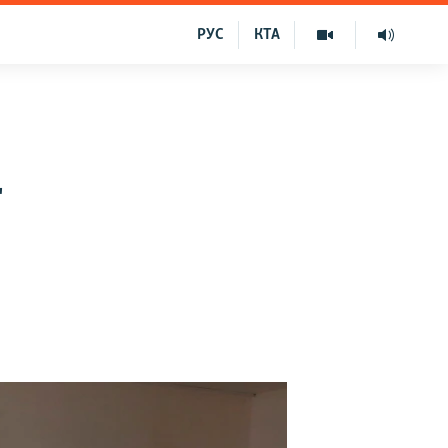
РУС
КТА
т