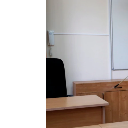
ВІДЕОУРОКИ «ELIFBE»
СВІДЧЕННЯ ОКУПАЦІЇ
УКРАЇНСЬКА ПРОБЛЕМА КРИМУ
ІНФОГРАФІКА