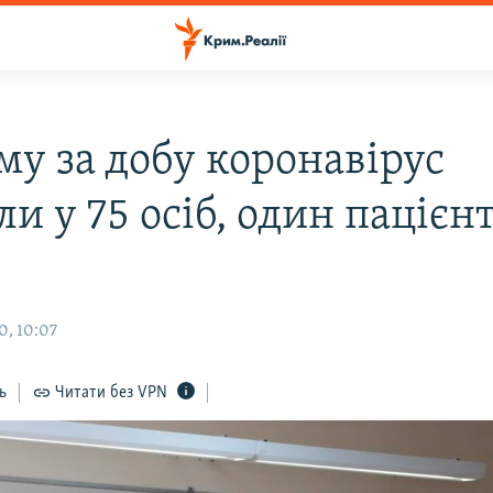
му за добу коронавірус
и у 75 осіб, один пацієн
0, 10:07
ь
Читати без VPN