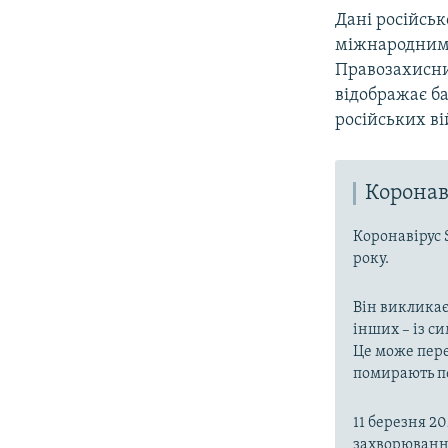
Дані російсь
міжнародним
Правозахисн
відображає б
російських ві
Коронав
Коронавірус 
року.
Він викликає
інших – із с
Це може пере
помирають пе
11 березня 2
захворювання