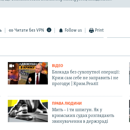
ь
Читати без VPN
Follow us
Print
ВІДЕО
Блокада без сухопутної операції:
Крим сам себе не заправить і не
прогодує | Крим.Реалії
ПРАВА ЛЮДИНИ
Мить – і ти шпигун. Як у
кримських судах розглядають
звинувачення в держзраді