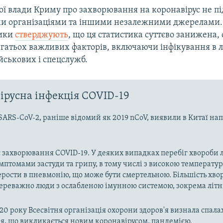
кої влади Криму про захворювання на коронавірус не п
и організаціями та іншими незалежними джерелами.
ики
стверджують
, що ця статистика суттєво занижена, 
агатьох важливих факторів, включаючи інфікування в 
йськових і спецслужб.
ірусна інфекція COVID-19
SARS-CoV-2, раніше відомий як 2019 nCoV, виявили в Китаї на
 захворювання COVID-19. У деяких випадках перебіг хвороби л
имптомами застуди та грипу, в тому числі з високою температу
рости в пневмонію, що може бути смертельною. Більшість хво
реважно люди з ослабленою імунною системою, зокрема літн
020 року Всесвітня організація охорони здоров'я визнала спала
, що викликається новим коронавірусом, пандемією.