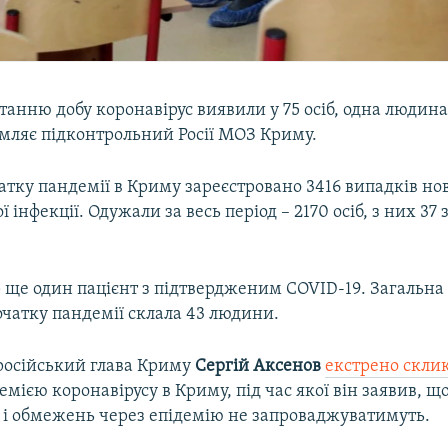
танню добу коронавірус виявили у 75 осіб, одна людин
омляє підконтрольний Росії МОЗ Криму.
атку пандемії в Криму зареєстровано 3416 випадків но
 інфекції. Одужали за весь період – 2170 осіб, з них 37
 ще один пацієнт з підтвердженим COVID-19. Загальна 
очатку пандемії склала 43 людини.
російський глава Криму
Сергій Аксенов
екстрено скли
демією коронавірусу в Криму, під час якої він заявив, 
 і обмежень через епідемію не запроваджуватимуть.