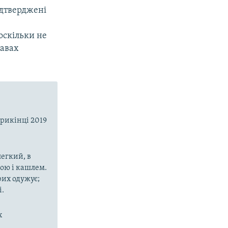
ідтверджені
оскільки не
лавах
прикінці 2019
егкий, в
рою і кашлем.
рих одужує;
і.
х