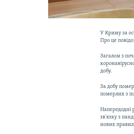
У Криму за ос
Про це повід
Загалом з поч
коронавірусної
добу.
За добу помер
померлих з п
Напередодні 
зв'язку з пан
нових правил