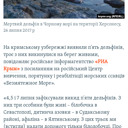
ВІДЕОУРОКИ «ELIFBE»
Русский
СВІДЧЕННЯ ОКУПАЦІЇ
Qırımtatar
Мертвий дельфін в Чорному морі на території Херсонесу,
УКРАЇНСЬКА ПРОБЛЕМА КРИМУ
26 липня 2017 р
ДОЛУЧАЙСЯ!
ІНФОГРАФІКА
На кримському узбережжі виявили п'ять дельфінів,
троє з них викинулися на берег живими,
повідомляє російське інформагентство
«РИА
Усі сайти RFE/RL
Крым»
з посиланням на російський Центр
вивчення, порятунку і реабілітації морських ссавців
«Безмятежное Море».
«4,5 і 7 липня зафіксували викид п'яти дельфінів. З
них три особини були живі – білобочка в
Севастополі, дитинча азовки – в Судакському
районі, афаліна – в Ялтинському. З цих трьох ми
(встигли) надати допомогу тільки білолобочці. Про