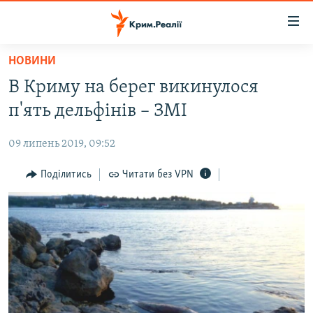
Доступність
посилання
Перейти
НОВИНИ
до
НОВИНИ
В Криму на берег викинулося
основного
ВОДА.КРИМ
матеріалу
п'ять дельфінів – ЗМІ
ВІДЕО ТА ФОТО
Перейти
до
09 липень 2019, 09:52
ПОЛІТИКА
основної
БЛОГИ
Поділитись
Читати без VPN
навігації
Перейти
ПОГЛЯД
до
ІНТЕРВ'Ю
пошуку
ВСЕ ЗА ДЕНЬ
СПЕЦПРОЕКТИ
ЯК ОБІЙТИ БЛОКУВАННЯ
ДЕПОРТАЦІЯ