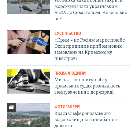
Російська влада обіцяє закрити
морський шлях українським
БпЛА до Севастополя. Чи реально
це?
СУСПІЛЬСТВО
«Крим – не Росія»: маркетплейс
Ozon припинив прийом нових
замовлень на Кримському
півострові
ПРАВА ЛЮДИНИ
Мить – і ти шпигун. Як у
кримських судах розглядають
звинувачення в держзраді
ФОТОГАЛЕРЕЇ
Краса Сімферопольського
водосховища та занедбаність
довкола