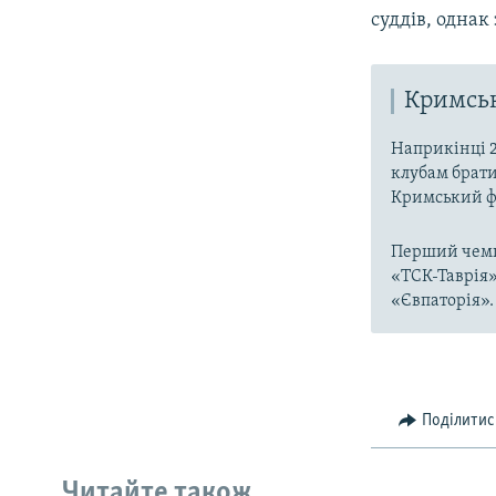
суддів, однак
Кримсь
Наприкінці 2
клубам брати
Кримський ф
Перший чемпі
«ТСК-Таврія»,
«Євпаторія».
Поділитис
Читайте також