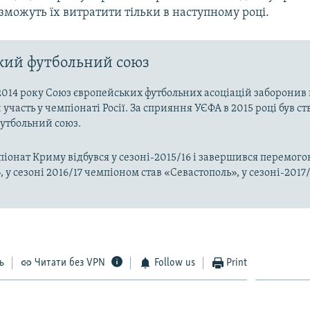
 зможуть їх витратити тільки в наступному році.
кий футбольний союз
014 року Союз європейських футбольних асоціацій заборони
 участь у чемпіонаті Росії. За сприяння УЄФА в 2015 році був с
утбольний союз.
онат Криму відбувся у сезоні-2015/16 і завершився перемого
 у сезоні 2016/17 чемпіоном став «Севастополь», у сезоні-2017/
ь
Читати без VPN
Follow us
Print