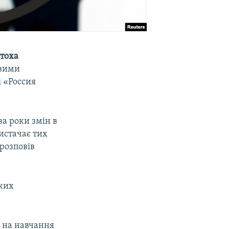
тоха
овими
і «Россия
два роки змін в
вистачає тих
 розповів
аких
і на навчання