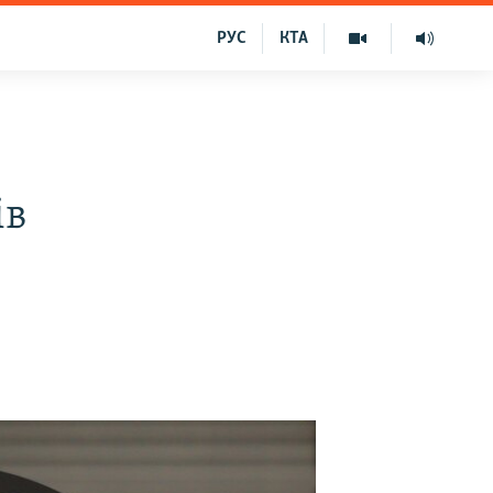
РУС
КТА
ів