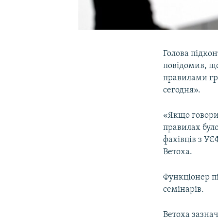
Голова підкон
повідомив, щ
правилами гри
сегодня».
«Якщо говори
правилах було
фахівців з УЄ
Ветоха.
Функціонер п
семінарів.
Ветоха зазна