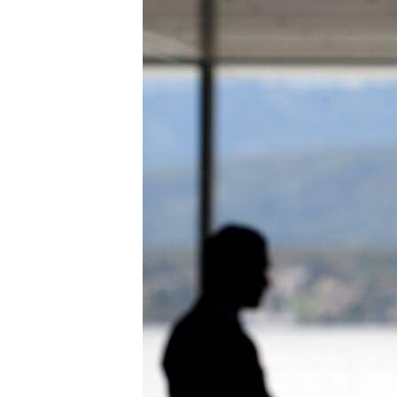
ВІДЕОУРОКИ «ELIFBE»
СВІДЧЕННЯ ОКУПАЦІЇ
УКРАЇНСЬКА ПРОБЛЕМА КРИМУ
ІНФОГРАФІКА