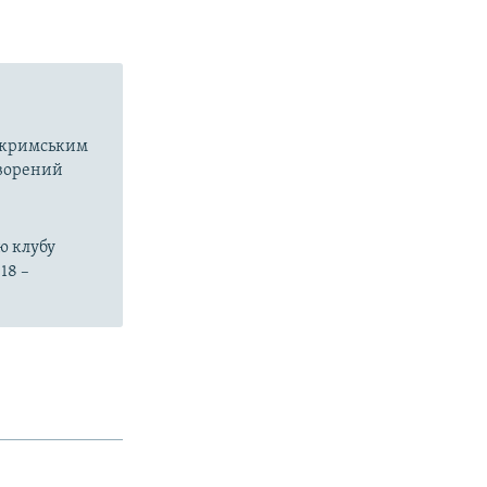
в кримським
творений
ю клубу
18 –