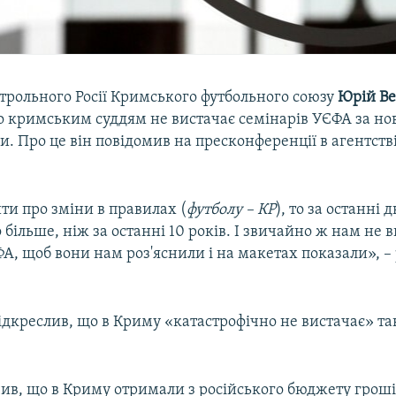
трольного Росії Кримського футбольного союзу
Юрій Ве
о кримським суддям не вистачає семінарів УЄФА за н
. Про це він повідомив на пресконференції в агентств
ти про зміни в правилах (
футболу – КР
), то за останні 
 більше, ніж за останні 10 років. І звичайно ж нам не 
ФА, щоб вони нам роз'яснили і на макетах показали», –
ідкреслив, що в Криму «катастрофічно не вистачає» т
чив, що в Криму отримали з російського бюджету грош