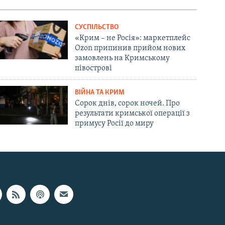
СУСПІЛЬСТВО
«Крим – не Росія»: маркетплейс
Ozon припинив прийом нових
замовлень на Кримському
півострові
ВІЙНА ТА КРИМ
Сорок днів, сорок ночей. Про
результати кримської операції з
примусу Росії до миру