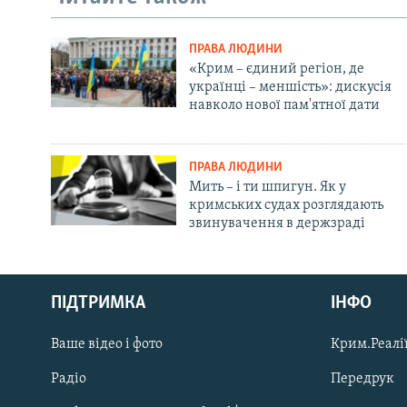
ПРАВА ЛЮДИНИ
«Крим – єдиний регіон, де
українці – меншість»: дискусія
навколо нової пам'ятної дати
ПРАВА ЛЮДИНИ
Мить – і ти шпигун. Як у
кримських судах розглядають
звинувачення в держзраді
Русский
ПІДТРИМКА
ІНФО
Qırımtatar
Ваше відео і фото
Крим.Реалії
ДОЛУЧАЙСЯ!
Радіо
Передрук