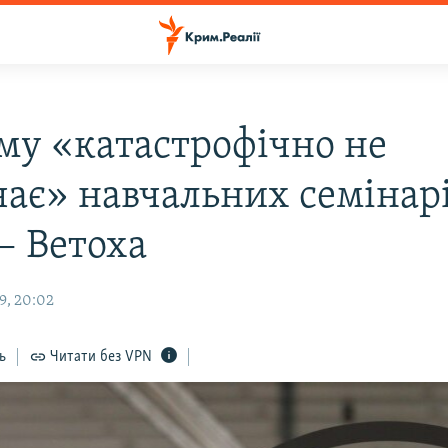
му «катастрофічно не
чає» навчальних семінар
– Ветоха
9, 20:02
ь
Читати без VPN