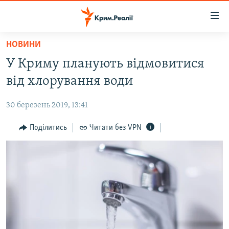
Доступність
посилання
Перейти
НОВИНИ
до
НОВИНИ
У Криму планують відмовитися
основного
ВОДА.КРИМ
матеріалу
від хлорування води
ВІДЕО ТА ФОТО
Перейти
до
30 березень 2019, 13:41
ПОЛІТИКА
основної
БЛОГИ
Поділитись
Читати без VPN
навігації
Перейти
ПОГЛЯД
до
ІНТЕРВ'Ю
пошуку
ВСЕ ЗА ДЕНЬ
СПЕЦПРОЕКТИ
ЯК ОБІЙТИ БЛОКУВАННЯ
ДЕПОРТАЦІЯ