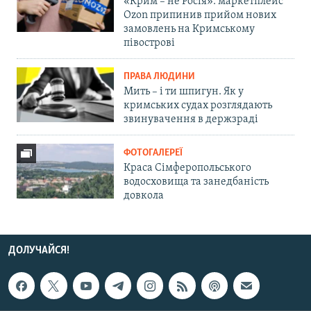
«Крим – не Росія»: маркетплейс
Ozon припинив прийом нових
замовлень на Кримському
півострові
ПРАВА ЛЮДИНИ
Мить – і ти шпигун. Як у
кримських судах розглядають
звинувачення в держзраді
ФОТОГАЛЕРЕЇ
Краса Сімферопольського
водосховища та занедбаність
довкола
ДОЛУЧАЙСЯ!