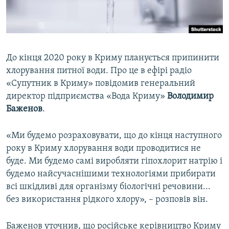
ВІДЕОУРОКИ «ELIFBE»
Русский
СВІДЧЕННЯ ОКУПАЦІЇ
Qırımtatar
УКРАЇНСЬКА ПРОБЛЕМА КРИМУ
До кінця 2020 року в Криму планується припинити
ДОЛУЧАЙСЯ!
ІНФОГРАФІКА
хлорування питної води. Про це в ефірі радіо
«Супутник в Криму» повідомив генеральний
директор підприємства «Вода Криму»
Володимир
Баженов
.
Усі сайти RFE/RL
«Ми будемо розраховувати, що до кінця наступного
року в Криму хлорування води проводитися не
буде. Ми будемо самі виробляти гіпохлорит натрію і
будемо найсучаснішими технологіями прибирати
всі шкідливі для організму біологічні речовини...
без використання рідкого хлору», – розповів він.
Баженов уточнив, що російське керівництво Криму