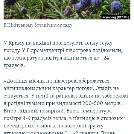
ВІДЕОУРОКИ «ELIFBE»
Русский
СВІДЧЕННЯ ОКУПАЦІЇ
Qırımtatar
В Нікітському ботанічному саду
УКРАЇНСЬКА ПРОБЛЕМА КРИМУ
ДОЛУЧАЙСЯ!
ІНФОГРАФІКА
У Криму на вихідні прогнозують теплу і суху
погоду. У Гідрометцентрі півострова повідомили,
що температура повітря підніметься до +24
Усі сайти RFE/RL
градусів.
«До кінця місяця на півострові збережеться
антициклональний характер погоди. Опадів не
очікується. У нічні та ранкові години на узбережжі
вірогідні тумани при видимості 200-500 метрів.
Вітер східний, помірний. Вночі температура
повітря 4-9 градусів тепла, в п'ятницю в степових і
передгірних районах на поверхні грунту
утримаються заморозки 0... -2 градуси. Вдень