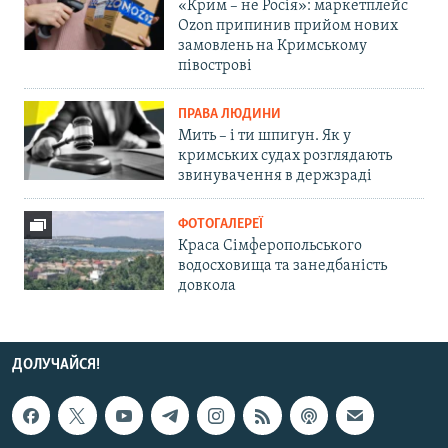
«Крим – не Росія»: маркетплейс
Ozon припинив прийом нових
замовлень на Кримському
півострові
ПРАВА ЛЮДИНИ
Мить – і ти шпигун. Як у
кримських судах розглядають
звинувачення в держзраді
ФОТОГАЛЕРЕЇ
Краса Сімферопольського
водосховища та занедбаність
довкола
ДОЛУЧАЙСЯ!