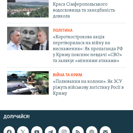
Краса Сімферопольського
водосховища та занедбаність
довкола
ПОЛІТИКА
«Короткострокова акція
перетворилася на війну на
виснаження»: Як пропаганда РФ
у Криму пояснює невдачі «СВО»
та залякує «мінними атаками»
ВІЙНА ТА КРИМ
«Полювання на колони». Як ЗСУ
ріжуть військову логістику Росії в
Криму
ДОЛУЧАЙСЯ!