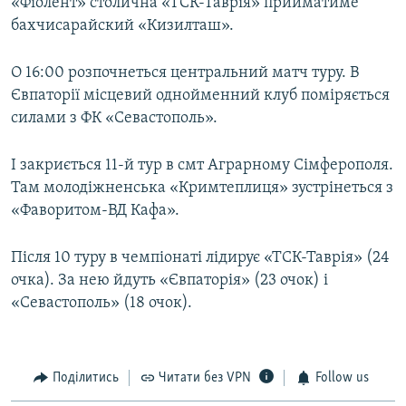
«Фіолент» столична «ТСК-Таврія» прийматиме
бахчисарайский «Кизилташ».
О 16:00 розпочнеться центральний матч туру. В
Євпаторії місцевий однойменний клуб поміряється
силами з ФК «Севастополь».
І закриється 11-й тур в смт Аграрному Сімферополя.
Там молодіжненська «Кримтеплиця» зустрінеться з
«Фаворитом-ВД Кафа».
Після 10 туру в чемпіонаті лідирує «ТСК-Таврія» (24
очка). За нею йдуть «Євпаторія» (23 очок) і
«Севастополь» (18 очок).
Поділитись
Читати без VPN
Follow us