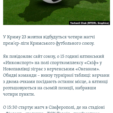
ВІДЕОУРОКИ «ELIFBE»
Русский
СВІДЧЕННЯ ОКУПАЦІЇ
Qırımtatar
УКРАЇНСЬКА ПРОБЛЕМА КРИМУ
ДОЛУЧАЙСЯ!
ІНФОГРАФІКА
У Криму 23 жовтня відбудуться чотири матчі
прем'єр-ліги Кримського футбольного союзу.
Усі сайти RFE/RL
Як повідомляє сайт союзу, о 15 годині ялтинський
«Инкомспорт» на полі спорткомплексу «Скіф» у
Новопавлівці зіграє з керченським «Океаном».
Обидві команди – внизу турнірної таблиці: керчани
з двома очками посідають останнє місце, а ялтинці
розташовуються на сьомій позиції, набравши
чотири пункти.
О 15:30 стартує матч в Сімферополі, де на стадіоні