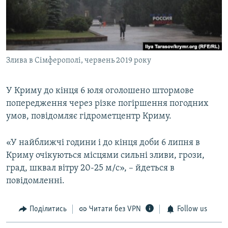
ВІДЕОУРОКИ «ELIFBE»
Русский
СВІДЧЕННЯ ОКУПАЦІЇ
Qırımtatar
УКРАЇНСЬКА ПРОБЛЕМА КРИМУ
Злива в Сімферополі, чeрвень 2019 року
ДОЛУЧАЙСЯ!
ІНФОГРАФІКА
У Криму до кінця 6 юля оголошено штормове
попередження через різке погіршення погодних
Усі сайти RFE/RL
умов, повідомляє гідрометцентр Криму.
«У найближчі години і до кінця доби 6 липня в
Криму очікуються місцями сильні зливи, грози,
град, шквал вітру 20-25 м/с», – йдеться в
повідомленні.
Поділитись
Читати без VPN
Follow us