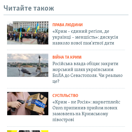
Читайте також
ПРАВА ЛЮДИНИ
«Крим – єдиний регіон, де
українці – меншість»: дискусія
навколо нової пам'ятної дати
ВІЙНА ТА КРИМ
Російська влада обіцяє закрити
морський шлях українським
БпЛА до Севастополя. Чи реально
це?
СУСПІЛЬСТВО
«Крим – не Росія»: маркетплейс
Ozon припинив прийом нових
замовлень на Кримському
півострові