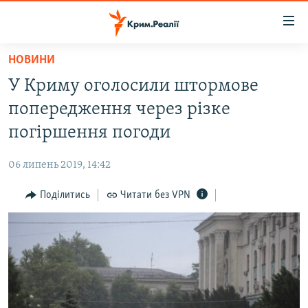
Доступність
посилання
Перейти
НОВИНИ
до
НОВИНИ
У Криму оголосили штормове
основного
ВОДА.КРИМ
матеріалу
попередження через різке
ВІДЕО ТА ФОТО
Перейти
погіршення погоди
до
ПОЛІТИКА
основної
06 липень 2019, 14:42
БЛОГИ
навігації
Перейти
Поділитись
Читати без VPN
ПОГЛЯД
до
ІНТЕРВ'Ю
пошуку
ВСЕ ЗА ДЕНЬ
СПЕЦПРОЕКТИ
ЯК ОБІЙТИ БЛОКУВАННЯ
ДЕПОРТАЦІЯ