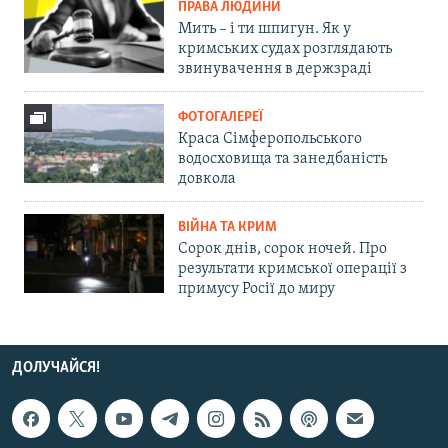
ПРАВА ЛЮДИНИ
Мить – і ти шпигун. Як у
кримських судах розглядають
звинувачення в держзраді
ФОТОГАЛЕРЕЇ
Краса Сімферопольського
водосховища та занедбаність
довкола
ВІЙНА ТА КРИМ
Сорок днів, сорок ночей. Про
результати кримської операції з
примусу Росії до миру
ДОЛУЧАЙСЯ!