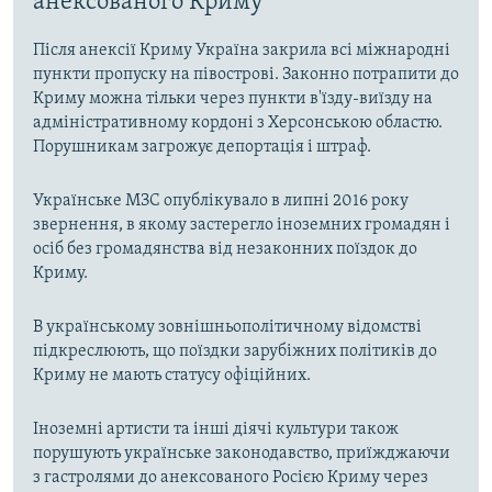
анексованого Криму
Після анексії Криму Україна закрила всі міжнародні
пункти пропуску на півострові. Законно потрапити до
Криму можна тільки через пункти в'їзду-виїзду на
адміністративному кордоні з Херсонською областю.
Порушникам загрожує депортація і штраф.
Українське МЗС опублікувало в липні 2016 року
звернення, в якому застерегло іноземних громадян і
осіб без громадянства від незаконних поїздок до
Криму.
В українському зовнішньополітичному відомстві
підкреслюють, що поїздки зарубіжних політиків до
Криму не мають статусу офіційних.
Іноземні артисти та інші діячі культури також
порушують українське законодавство, приїжджаючи
з гастролями до анексованого Росією Криму через