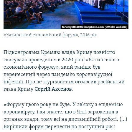
ВІДЕОУРОКИ «ELIFBE»
Русский
СВІДЧЕННЯ ОКУПАЦІЇ
Qırımtatar
УКРАЇНСЬКА ПРОБЛЕМА КРИМУ
«Ялтинський економічний форум», 2016 рік
ДОЛУЧАЙСЯ!
ІНФОГРАФІКА
Підконтрольна Кремлю влада Криму повністю
скасувала проведення в 2020 році «Ялтинського
Усі сайти RFE/RL
економічного форуму», який раніше був
перенесений через пандемію коронавірусної
інфекції. Про це журналістам оголосив російський
глава Криму
Сергій Аксенов
.
«Форуму цього року не буде. У зв'язку з епідемією
коронавірусу, і ви знаєте, що в Ялті зараження в
органах влади, тому всі на дистанційній роботі. (...)
Вирішили форум перенести на наступний рік і