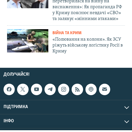
перетворилася на війну на
виснаження»: Як пропаганда РФ
у Криму пояснює невдачі «СВО»
та залякує «мінними атаками»
ВІЙНА ТА КРИМ
«Полювання на колони». Як ЗСУ
ріжуть військову логістику Росії в
Криму
ДОЛУЧАЙСЯ!
ПІДТРИМКА
ІНФО