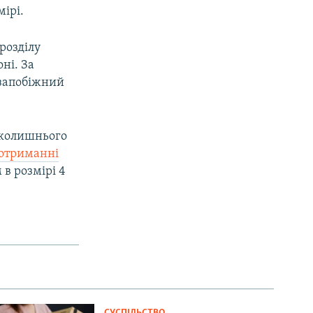
ірі.
розділу
ні. За
 запобіжний
 колишнього
 отриманні
 в розмірі 4