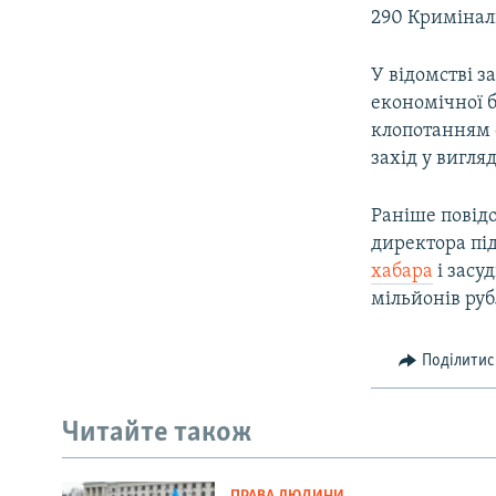
290 Криміналь
У відомстві 
економічної б
клопотанням 
захід у вигляд
Раніше повід
директора пі
хабара
і засу
мільйонів руб
Поділитис
Читайте також