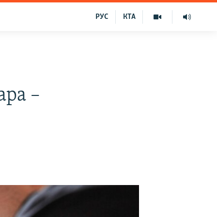
РУС
КТА
ара –