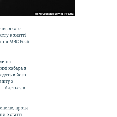
вця, якого
огу в знятті
ння МВС Росії
ли на
нні хабара в
ходять в його
ешту з
– йдеться в
тополю, проти
и 5 статті