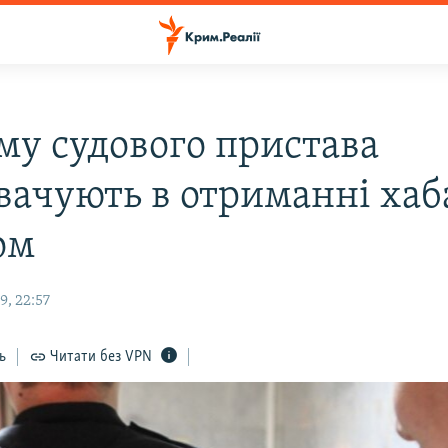
му судового пристава
вачують в отриманні хаб
ом
9, 22:57
ь
Читати без VPN