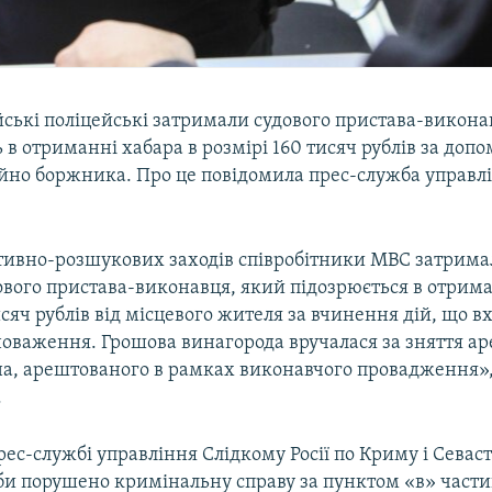
ські поліцейські затримали судового пристава-викона
в отриманні хабара в розмірі 160 тисяч рублів за допом
йно боржника. Про це повідомила прес-служба управлі
ативно-розшукових заходів співробітники МВС затрима
ового пристава-виконавця, який підозрюється в отрима
исяч рублів від місцевого жителя за вчинення дій, що в
новаження. Грошова винагорода вручалася за зняття ар
а, арештованого в рамках виконавчого провадження», 
.
рес-службі управління Слідкому Росії по Криму і Севас
би порушено кримінальну справу за пунктом «в» частин