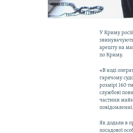
У Криму росій
звинувачують 
арешту на ма
по Криму.
«В ході опер
гарячому суд
розмірі 160 т
службові пов
частини майн
повідомленні
Як додали в п
посадової осо