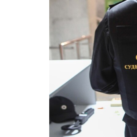
ВІДЕОУРОКИ «ELIFBE»
СВІДЧЕННЯ ОКУПАЦІЇ
УКРАЇНСЬКА ПРОБЛЕМА КРИМУ
ІНФОГРАФІКА