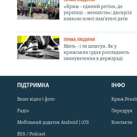
ПРАВА ЛЮДИНИ
«Крим – єдиний регіон, де
українці – меншість»: дискусія
навколо нової пам'ятної дати
ПРАВА ЛЮДИНИ
Мить – і ти шпигун. Як у
кримських судах розглядають
звинувачення в держзраді
Русский
ПІДТРИМКА
ІНФО
Qırımtatar
Ваше відео і фото
Крим.Реалії
ДОЛУЧАЙСЯ!
Радіо
Передрук
Мобільний додаток Android | iOS
Контакти
RSS / Podcast