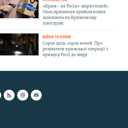
СУСПІЛЬСТВО
«Крим – не Росія»: маркетплейс
Ozon припинив прийом нових
замовлень на Кримському
півострові
ВІЙНА ТА КРИМ
Сорок днів, сорок ночей. Про
результати кримської операції з
примусу Росії до миру