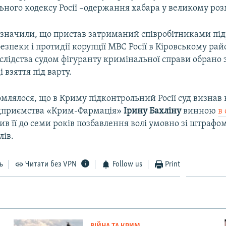
ного кодексу Росії –одержання хабара у великому розм
зазначили, що пристав затриманий співробітниками під
езпеки і протидії корупції МВС Росії в Кіровському райо
слідства судом фігуранту кримінальної справи обрано
і взяття під варту.
омлялося, що в Криму підконтрольний Росії суд визнав
дприємства «Крим-Фармація»
Ірину Бахліну
винною
в
див її до семи років позбавлення волі умовно зі штрафом
лів.
ь
Читати без VPN
Follow us
Print