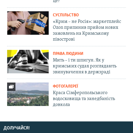
це?
СУСПІЛЬСТВО
«Крим – не Росія»: маркетплейс
Ozon припинив прийом нових
замовлень на Кримському
півострові
ПРАВА ЛЮДИНИ
Мить – і ти шпигун. Як у
кримських судах розглядають
звинувачення в держзраді
ФОТОГАЛЕРЕЇ
Краса Сімферопольського
водосховища та занедбаність
довкола
ДОЛУЧАЙСЯ!