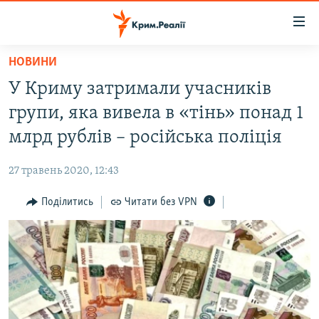
Доступність
посилання
Перейти
НОВИНИ
до
НОВИНИ
У Криму затримали учасників
основного
ВОДА.КРИМ
матеріалу
групи, яка вивела в «тінь» понад 1
ВІДЕО ТА ФОТО
Перейти
млрд рублів – російська поліція
до
ПОЛІТИКА
основної
27 травень 2020, 12:43
БЛОГИ
навігації
Перейти
Поділитись
Читати без VPN
ПОГЛЯД
до
ІНТЕРВ'Ю
пошуку
ВСЕ ЗА ДЕНЬ
СПЕЦПРОЕКТИ
ЯК ОБІЙТИ БЛОКУВАННЯ
ДЕПОРТАЦІЯ