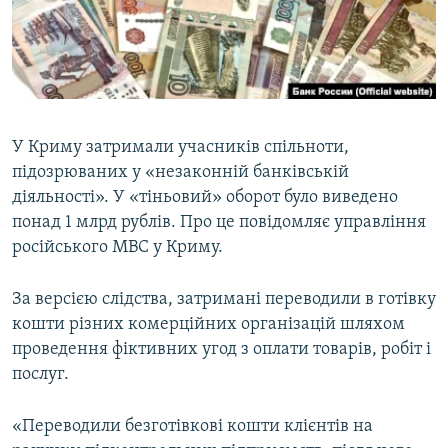
ВІДЕОУРОКИ «ELIFBE»
Русский
СВІДЧЕННЯ ОКУПАЦІЇ
Qırımtatar
УКРАЇНСЬКА ПРОБЛЕМА КРИМУ
ДОЛУЧАЙСЯ!
ІНФОГРАФІКА
У Криму затримали учасників спільноти,
підозрюваних у «незаконній банківській
діяльності». У «тіньовий» оборот було виведено
Усі сайти RFE/RL
понад 1 млрд рублів. Про це повідомляє управління
російського МВС у Криму.
За версією слідства, затримані переводили в готівку
кошти різних комерційних організацій шляхом
проведення фіктивних угод з оплати товарів, робіт і
послуг.
«Переводили безготівкові кошти клієнтів на