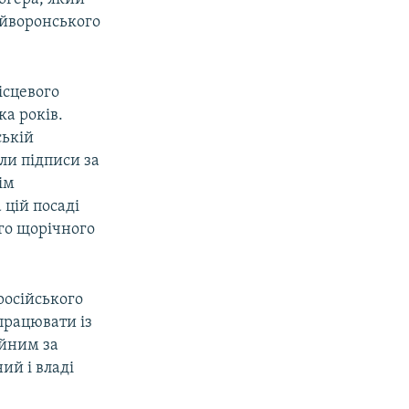
айворонського
ісцевого
ка років.
ській
али підписи за
ім
цій посаді
ого щорічного
російського
працювати із
йним за
ий і владі