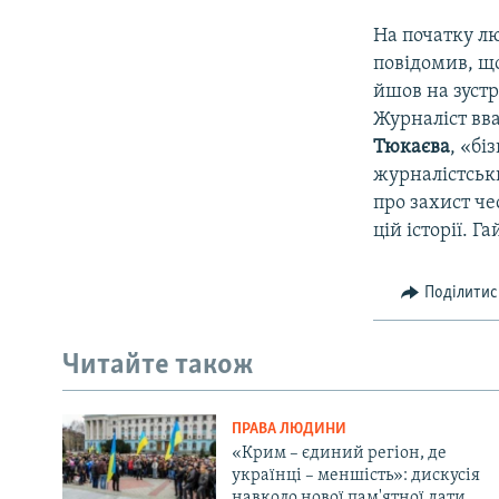
На початку л
повідомив, що
йшов на зустр
Журналіст вв
Тюкаєва
, «бі
журналістськи
про захист чес
цій історії. 
Поділитис
Читайте також
ПРАВА ЛЮДИНИ
«Крим – єдиний регіон, де
українці – меншість»: дискусія
навколо нової пам'ятної дати