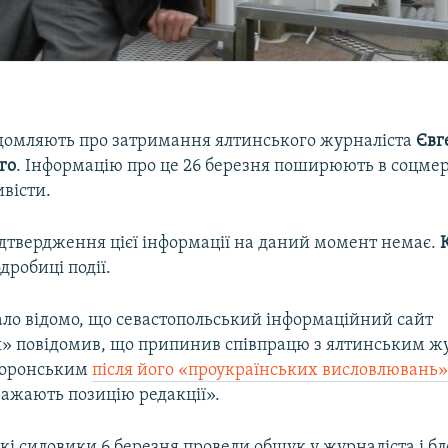
домляють про затримання ялтинського журналіста
Євг
го
. Інформацію про це 26 березня поширюють в соцме
вісти.
ідтвердження цієї інформації на даний момент немає.
робиці події.
ало відомо, що севастопольський інформаційний сайт
 повідомив, що припинив співпрацю з ялтинським ж
воронським
після його «проукраїнських висловлювань»
ражають позицію редакції».
ькі силовики 6 березня провели обшук у журналіста і б