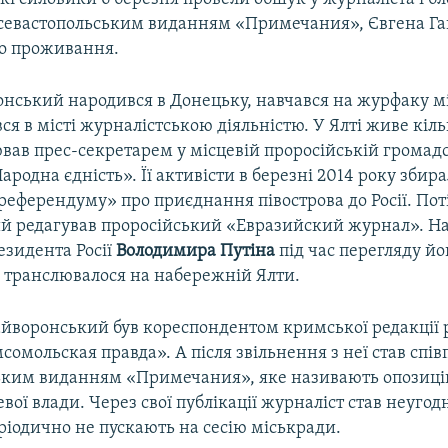
 севастопольським виданням «Примечания», Євгена Г
го проживання.
онський народився в Донецьку, навчався на журфаку м
ся в місті журналістською діяльністю. У Ялті живе кіль
вав прес-секретарем у місцевій проросійській громад
Народна єдність». Її активісти в березні 2014 року збир
референдуму» про приєднання півострова до Росії. Пот
й редагував проросійський «Евразийский журнал». На 
езидента Росії
Володимира Путіна
під час перегляду й
е транслювалося на набережній Ялти.
айворонський був кореспондентом кримської редакції 
омольская правда». А після звільнення з неї став спів
ьким виданням «Примечания», яке називають опозиці
вої влади. Через свої публікації журналіст став неугодн
ріодично не пускають на сесію міськради.