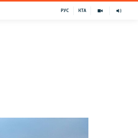
РУС
КТА