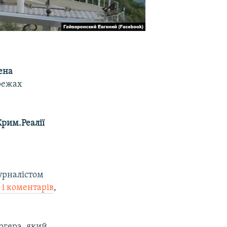
ена
режах
Крим.Реалії
урналістом
 і коментарів
,
логера, який