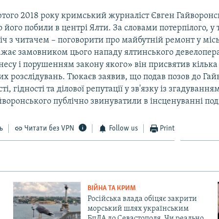
ютого 2018 року кримський журналіст Євген Гайворон
 його побили в центрі Ялти. За словами потерпілого, у 
іч з читачем – поговорити про майбутній ремонт у міс
ажає замовником цього нападу ялтинського девелопер
знесу і порушенням закону якого» він присвятив кілька
х розслідувань. Тюкаєв заявив, що подав позов до Га
ті, гідності та ділової репутації у зв'язку із згадування
Гайворонського публічно звинуватили в інсценуванні поді
ь
Читати без VPN
Follow us
Print
ВІЙНА ТА КРИМ
Російська влада обіцяє закрити
морський шлях українським
БпЛА до Севастополя. Чи реально