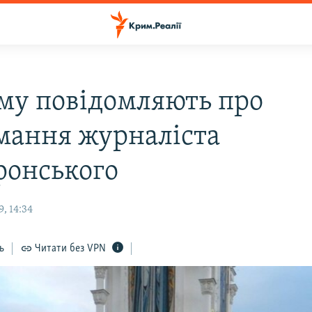
му повідомляють про
мання журналіста
ронського
, 14:34
ь
Читати без VPN