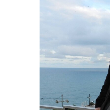
ВІДЕОУРОКИ «ELIFBE»
СВІДЧЕННЯ ОКУПАЦІЇ
УКРАЇНСЬКА ПРОБЛЕМА КРИМУ
ІНФОГРАФІКА