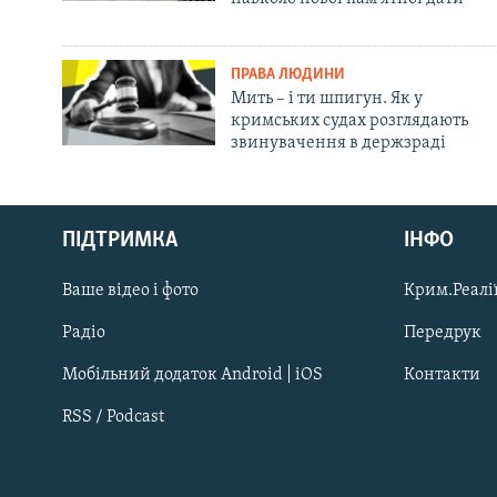
ПРАВА ЛЮДИНИ
Мить – і ти шпигун. Як у
кримських судах розглядають
звинувачення в держзраді
Русский
ПІДТРИМКА
ІНФО
Qırımtatar
Ваше відео і фото
Крим.Реалії
ДОЛУЧАЙСЯ!
Радіо
Передрук
Мобільний додаток Android | iOS
Контакти
RSS / Podcast
Усі сайти RFE/RL