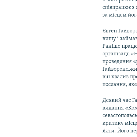
співпрацює з
за місцем йо
Євген Гайвор
вишу і займав
Раніше працю
організації «
проведення «
Гайворонськи
він хвалив пр
послання, як
Деякий час Г
видання «Комс
севастопольс
критику місце
Ялти. Його пе