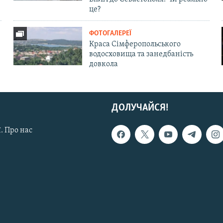
це?
ФОТОГАЛЕРЕЇ
Краса Сімферопольського
водосховища та занедбаність
довкола
ДОЛУЧАЙСЯ!
. Про нас