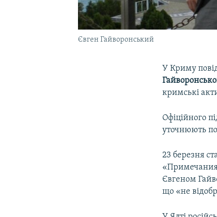
Євген Гайворонський
У Криму пові
Гайворонсько
кримські акти
Офіційного п
уточнюють под
23 березня ст
«Примечания»
Євгеном Гай
що «не відоб
У Ялті російс